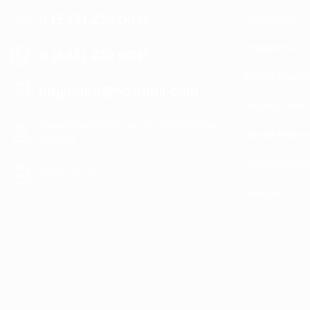
0 (543) 220 0041
Hakkımızda
Mağazamız
0 (543) 220 0041
İletişim Bilgile
baymeka@hotmail.com
İletişim Formu
Saray Mah Pelitlik Cad No 24/A Alanya
Havale Bildir
Antalya
Kurumsal Sipa
09:00 - 19:30
Haberler