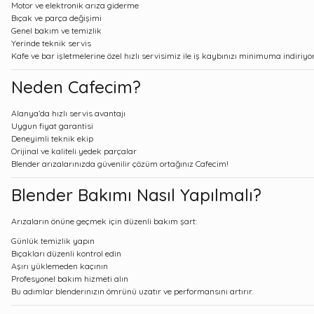
Motor ve elektronik arıza giderme
Bıçak ve parça değişimi
Genel bakım ve temizlik
Yerinde teknik servis
Kafe ve bar işletmelerine özel hızlı servisimiz ile iş kaybınızı minimuma indiriyo
Neden Cafecim?
Alanya’da hızlı servis avantajı
Uygun fiyat garantisi
Deneyimli teknik ekip
Orijinal ve kaliteli yedek parçalar
Blender arızalarınızda güvenilir çözüm ortağınız Cafecim!
Blender Bakımı Nasıl Yapılmalı?
Arızaların önüne geçmek için düzenli bakım şart:
Günlük temizlik yapın
Bıçakları düzenli kontrol edin
Aşırı yüklemeden kaçının
Profesyonel bakım hizmeti alın
Bu adımlar blenderınızın ömrünü uzatır ve performansını artırır.