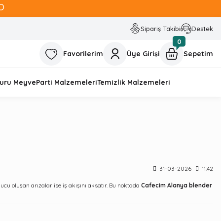
O
Sipariş Takibi
Destek
0
Favorilerim
Üye Girişi
Sepetim
uru Meyve
Parti Malzemeleri
Temizlik Malzemeleri
31-03-2026
11:42
ucu oluşan arızalar ise iş akışını aksatır. Bu noktada
Cafecim Alanya blender