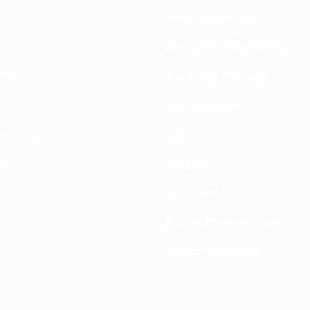
Şurup - Frozen Sos
Bar Ve Kahve Ekipmanları
rimiz
Çay, Kahve, Milkshake
Pipet Ve Karıştırıcı
im Formu
Take Away Ürün
riş
Bardaklar
Kuru Meyve
Parti Ve Piroteknik Ürünler
Temizlik Malzemeleri