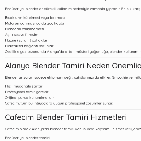
Endüstriyel blenderlar sürekli kullanım nedeniyle zamanla yıpranır. En sık karşı
Bıçakların körelmesi veya kırılması
Motorun yanması ya da güç kaybı
Blenderın çalışmaması
Aşırı ses ve titreşim
Hazne (sürahi) çatlakları
Elektriksel bağlantı sorunları
Özellikle yaz sezonunda Alanya’da artan müşteri yoğunluğu, blender kullanımını a
Alanya Blender Tamiri Neden Önemlid
Blender arızaları sadece ekipmanı değil, satışlarınızı da etkiler. Smoothie ve m
Hızlı müdahale şarttır
Profesyonel tamir gerekir
Orijinal parça kullanılmalıdır
Cafecim, tüm bu ihtiyaçlara uygun profesyonel çözümler sunar.
Cafecim Blender Tamiri Hizmetleri
Cafecim olarak Alanya’da blender tamiri konusunda kapsamlı hizmet veriyoruz
Endüstriyel blender tamiri