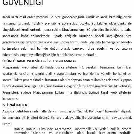
GÜVENLİĞİ
Kredi kartı mail-order yöntemi ile bize göndereceğiniz kimlik ve kredi kart bilgileriniz
firmamız tarafından gizlilik prensibine göre saklanacaktır. Bu bilgiler olası banka ile
oluşubilecek kredi kartından para çekim itirazlarına karşı 60 gün süre ile bekletilip daha
sonrasında imha edilmektedir. Sipariş ettiğiniz ürünlerin bedeli karşılığında bize
göndereceğiniz tarafınızdan onaylı mail-order formu bedeli dışında herhangi bir bedelin
kartınızdan çekilmesi halinde doğal olarak bankaya itiraz edebilir ve bu tutarın
ödenmesini engelleyebileceğiniz için bir risk oluşturmamaktadır.
ÜÇÜNCÜ TARAF WEB SİTELERİ VE UYGULAMALAR
Mağazamız, web sitesi dâhilinde başka sitelere link verebilir. Firmamız, bu linkler
vasıtasıyla erişilen sitelerin gizlilik uygulamaları ve içeriklerine yönelik herhangi bir
sorumluluk taşımamaktadır.
Firmamıza ait sitede
yayınlanan reklamlar, reklamcılık yapan
iş ortaklarımız aracılığı ile kullanıcılarımıza dağıtılır. İş bu sözleşmedeki Gizlilik Politikası
Prensipleri, sadece Mağazamızın kullanımına ilişkindir, üçüncü taraf web sitelerini
kapsamaz.
İSTİSNAİ HALLER
Aşağıda belirtilen sınırlı hallerde Firmamız, işbu "Gizlilik Politikası" hükümleri dışında
kullanıcılara ait bilgileri üçüncü kişilere açıklayabilir. Bu durumlar sınırlı sayıda olmak
üzere;
Kanun, Kanun Hükmünde Kararname, Yönetmelik v.b. yetkili hukuki otorite
tarafından çıkarılan ve yürürlülükte olan hukuk kurallarının getirdiği