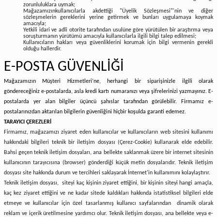
zorunluluklara uymak;
Mağazamızınkullanıcılarla akdettiği "Üyelik Sözleşmesi"'nin ve diğer
sözleşmelerin gereklerini yerine getirmek ve bunları uygulamaya koymak
amacıyla;
Yetkili idari ve adli otorite tarafından usulüne göre yürütülen bir araştırma veya
soruşturmanın yürütümü amacıyla kullanıcılarla ilgili bilgi talep edilmesi;
Kullanıcıların hakları veya güvenliklerini korumak için bilgi vermenin gerekli
olduğu hallerdir.
E-POSTA GÜVENLİĞİ
Mağazamızın Müşteri Hizmetleri’ne, herhangi bir siparişinizle ilgili olarak
göndereceğiniz e-postalarda, asla kredi kartı numaranızı veya şifrelerinizi yazmayınız. E-
postalarda yer alan bilgiler üçüncü şahıslar tarafından görülebilir. Firmamız e-
postalarınızdan aktarılan bilgilerin güvenliğini hiçbir koşulda garanti edemez.
TARAYICI ÇEREZLERİ
Firmamız, mağazamızı ziyaret eden kullanıcılar ve kullanıcıların web sitesini kullanımı
hakkındaki bilgileri teknik bir iletişim dosyası (Çerez-Cookie) kullanarak elde edebilir.
Bahsi geçen teknik iletişim dosyaları, ana bellekte saklanmak üzere bir internet sitesinin
kullanıcının tarayıcısına (browser) gönderdiği küçük metin dosyalarıdır. Teknik iletişim
dosyası site hakkında durum ve tercihleri saklayarak İnternet'in kullanımını kolaylaştırır.
Teknik iletişim dosyası, siteyi kaç kişinin ziyaret ettiğini, bir kişinin siteyi hangi amaçla,
kaç kez ziyaret ettiğini ve ne kadar sitede kaldıkları hakkında istatistiksel bilgileri elde
etmeye ve kullanıcılar için özel tasarlanmış kullanıcı sayfalarından dinamik olarak
reklam ve içerik üretilmesine yardımcı olur. Teknik iletişim dosyası, ana bellekte veya e-