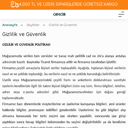
4,000 TL VE ÜZERİ SİPARİŞLERDE ÜCRETSİZ KARGO
Anasayfa
Sayfalar
Gizlilik ve Güvenlik
Gizlilik ve Güvenlik
GİZLİLİK VE GÜVENLİK POLİTİKASI
Mağazamızda verilen tüm servisler ve Saray mah pelitlik cad no 24/a alanya antalya
adresinde kayıtlı
Baymeka Ticaret
firmamıza aittir ve firmamız tarafından işletilir.
Firmamız,
çeşitli amaçlarla kişisel veriler toplayabilir. Aşağıda, toplanan kişisel verilerin
nasıl ve ne şekilde toplandığı, bu verilerin nasıl ve ne şekilde korunduğu belirtilmiştir.
Üyelik veya
Mağazamız
üzerindeki çeşitli form ve anketlerin doldurulması suretiyle
üyelerin kendileriyle ilgili bir takım kişisel bilgileri (isim-soy isim, firma bilgileri, telefon,
adres veya e-posta adresleri gibi)
Mağazamız
tarafından işin doğası gereği
toplanmaktadır.
Firmamız bazı dönemlerde müşterilerine ve üyelerine kampanya bilgileri, yeni ürünler
hakkında bilgiler, promosyon teklifleri gönderebilir. Üyelerimiz bu gibi bilgileri alıp
almama konusunda her türlü seçimi üye olurken yapabilir, sonrasında üye girişi
yaptıktan sonra hesap bilgileri bölümünden bu seçimi değiştirilebilir ya da kendisine