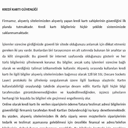
KREDİ KARTI GÜVENLİĞİ
Firmamız
, alışveriş sitelerimizden alışveriş yapan kredi kartı sahiplerinin güvenliğini ilk
planda tutmaktadır. Kredi kartı bilgileriniz hiçbir şekilde sistemimizde
saklanmamaktadır.
İşlemler sürecine girdiğinizde güvenli bir sitede olduğunuzu anlamak için dikkat etmeniz
gereken iki şey vardır. Bunlardan biri tarayıcınızın en alt satırında bulunan bir anahtar ya
da kilit simgesidir. Bu güvenli bir internet sayfasında olduğunuzu gösterir ve her
türlü bilgileriniz şifrelenerek korunur. Bu bilgiler, ancak satış işlemleri sürecine bağlı
olarak ve verdiğiniz talimat istikametinde kullanılır. Alışveriş sırasında kullanılan kredi
kartı ile ilgili bilgiler alışveriş sitelerimizden bağımsız olarak 128 bit SSL (Secure Sockets
Layer) protokolü ile şifrelenip sorgulanmak üzere ilgili bankaya ulaştırılır. Kartın
kullanılabilirliği onaylandığı takdirde alışverişe devam edilir. Kartla ilgili hiçbir bilgi
tarafımızdan görüntülenemediğinden ve kaydedilmediğinden, üçüncü şahısların
herhangi bir koşulda bu bilgileri ele geçirmesi engellenmiş olur.
Online olarak kredi kartı ile verilen siparişlerin ödeme/fatura/teslimat adresi bilgilerinin
güvenilirliği firmamiz tarafından Kredi Kartları Dolandırıcılığı'na karşı denetlenmektedir.
Bu yüzden, alışveriş sitelerimizden ilk defa sipariş veren müşterilerin siparişlerinin
tedarik ve teslimat aşamasına gelebilmesi için öncelikle finansal ve adres/telefon