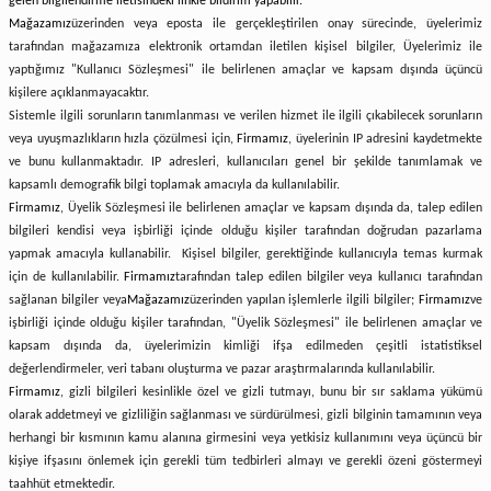
gelen bilgilendirme iletisindeki linkle bildirim yapabilir.
Mağazamız
üzerinden veya eposta ile gerçekleştirilen onay sürecinde, üyelerimiz
tarafından mağazamıza elektronik ortamdan iletilen kişisel bilgiler, Üyelerimiz ile
yaptığımız "Kullanıcı Sözleşmesi" ile belirlenen amaçlar ve kapsam dışında üçüncü
kişilere açıklanmayacaktır.
Sistemle ilgili sorunların tanımlanması ve verilen hizmet ile ilgili çıkabilecek sorunların
veya uyuşmazlıkların hızla çözülmesi için,
Firmamız
, üyelerinin IP adresini kaydetmekte
ve bunu kullanmaktadır. IP adresleri, kullanıcıları genel bir şekilde tanımlamak ve
kapsamlı demografik bilgi toplamak amacıyla da kullanılabilir.
Firmamız
, Üyelik Sözleşmesi ile belirlenen amaçlar ve kapsam dışında da, talep edilen
bilgileri kendisi veya işbirliği içinde olduğu kişiler tarafından doğrudan pazarlama
yapmak amacıyla kullanabilir. Kişisel bilgiler, gerektiğinde kullanıcıyla temas kurmak
için de kullanılabilir.
Firmamız
tarafından talep edilen bilgiler veya kullanıcı tarafından
sağlanan bilgiler veya
Mağazamız
üzerinden yapılan işlemlerle ilgili bilgiler;
Firmamız
ve
işbirliği içinde olduğu kişiler tarafından, "Üyelik Sözleşmesi" ile belirlenen amaçlar ve
kapsam dışında da, üyelerimizin kimliği ifşa edilmeden çeşitli istatistiksel
değerlendirmeler, veri tabanı oluşturma ve pazar araştırmalarında kullanılabilir.
Firmamız
, gizli bilgileri kesinlikle özel ve gizli tutmayı, bunu bir sır saklama yükümü
olarak addetmeyi ve gizliliğin sağlanması ve sürdürülmesi, gizli bilginin tamamının veya
herhangi bir kısmının kamu alanına girmesini veya yetkisiz kullanımını veya üçüncü bir
kişiye ifşasını önlemek için gerekli tüm tedbirleri almayı ve gerekli özeni göstermeyi
taahhüt etmektedir.