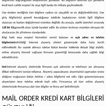
bilgilerinin doğruluğunun onaylanması gereklidir. Bu bilgilerin kontrolü için gerekirse
kredi kartı sahibi müşteri ile veya ilgili banka ile irtibata geçilmektedir.
Üye olurken verdiğiniz tüm bilgilere sadece siz ulaşabilir ve siz değiştirebilirsiniz. Üye
giriş bilgilerinizi güvenli koruduğunuz takdirde başkalarının sizinle ilgili bilgilere
ulaşması ve bunları değiştirmesi mümkün değildir. Bu amaçla, üyelik işlemleri sırasında
128 bit SSL
güvenlik alanı içinde hareket edilir. Bu sistem kırılması mümkün olmayan bir
uluslararası bir şifreleme standardıdır.
Bilgi hattı veya müşteri hizmetleri servisi bulunan ve
açık adres ve telefon
bilgilerinin
belirtildiği İnternet alışveriş siteleri günümüzde daha fazla tercih
edilmektedir. Bu sayede aklınıza takılan bütün konular hakkında detaylı bilgi alabilir,
online alışveriş hizmeti sağlayan firmanın güvenirliği konusunda daha sağlıklı bilgi
edinebilirsiniz.
Not:
İnternet alışveriş sitelerinde firmanın açık adresinin ve telefonun yer almasına
dikkat edilmesini tavsiye ediyoruz. Alışveriş yapacaksanız alışverişinizi yapmadan ürünü
aldığınız mağazanın bütün telefon / adres bilgilerini not edin. Eğer güvenmiyorsanız
alışverişten önce telefon ederek teyit edin. Firmamıza ait tüm online alışveriş
sitelerimizde firmamıza dair tüm bilgiler ve firma yeri belirtilmiştir.
MAİL ORDER KREDİ KART BİLGİLERİ