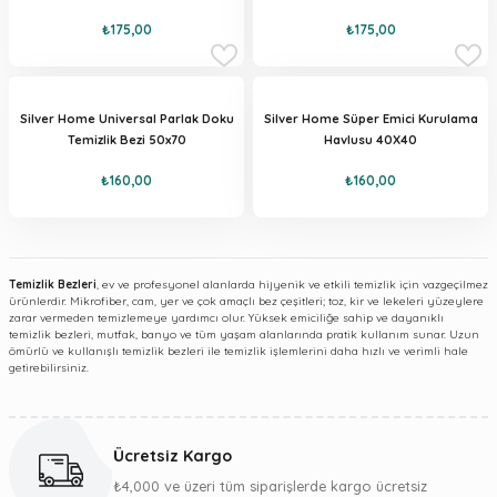
₺175,00
₺175,00
Silver Home Universal Parlak Doku
Silver Home Süper Emici Kurulama
Temizlik Bezi 50x70
Havlusu 40X40
₺160,00
₺160,00
Temizlik Bezleri
, ev ve profesyonel alanlarda hijyenik ve etkili temizlik için vazgeçilmez
ürünlerdir. Mikrofiber, cam, yer ve çok amaçlı bez çeşitleri; toz, kir ve lekeleri yüzeylere
zarar vermeden temizlemeye yardımcı olur. Yüksek emiciliğe sahip ve dayanıklı
temizlik bezleri, mutfak, banyo ve tüm yaşam alanlarında pratik kullanım sunar. Uzun
ömürlü ve kullanışlı temizlik bezleri ile temizlik işlemlerini daha hızlı ve verimli hale
getirebilirsiniz.
Ücretsiz Kargo
₺4,000 ve üzeri tüm siparişlerde kargo ücretsiz