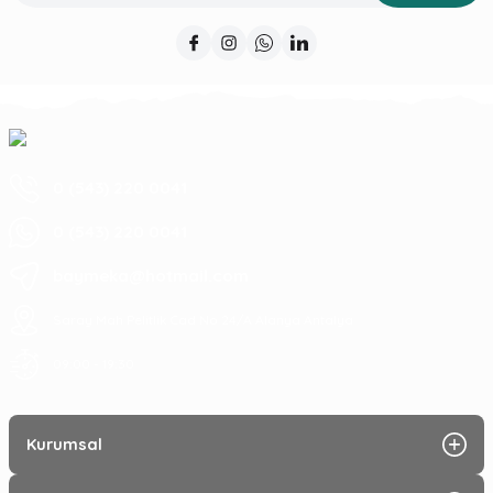
0 (543) 220 0041
0 (543) 220 0041
baymeka@hotmail.com
Saray Mah Pelitlik Cad No 24/A Alanya Antalya
09:00 - 19:30
Kurumsal