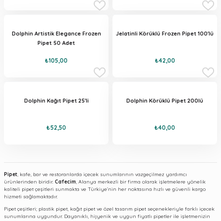
Dolphin Artistik Elegance Frozen
Jelatinli Körüklü Frozen Pipet 100'lü
Pipet 50 Adet
₺105,00
₺42,00
Dolphin Kağıt Pipet 25'li
Dolphin Körüklü Pipet 200lü
₺52,50
₺40,00
Pipet
, kafe, bar ve restoranlarda içecek sunumlarının vazgeçilmez yardımcı
ürünlerinden biridir.
Cafecim
, Alanya merkezli bir firma olarak işletmelere yönelik
kaliteli pipet çeşitleri sunmakta ve Türkiye’nin her noktasına hızlı ve güvenli kargo
hizmeti sağlamaktadır.
Pipet çeşitleri; plastik pipet, kağıt pipet ve özel tasarım pipet seçenekleriyle farklı içecek
sunumlarına uygundur. Dayanıklı, hijyenik ve uygun fiyatlı pipetler ile işletmenizin