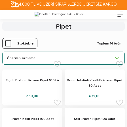
4,000 TL VE ÜZERİ SİPARİŞLERDE ÜCRETSİZ KARGO
Pipet
Toplam 14 ürün
Stoktakiler
Siyah Dolphin Frozen Pipet 100'Lü
Bona Jelatinli Körüklü Frozen Pipet
50 Adet
₺50,00
₺35,00
Frozen Kalın Pipet 100 Adet
Still Frozen Pipet 100 Adet