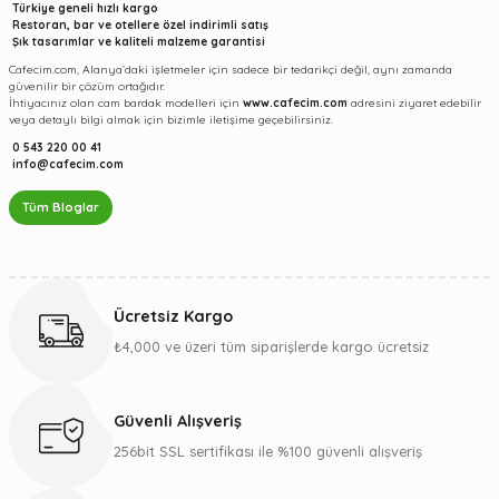
Türkiye geneli hızlı kargo
Restoran, bar ve otellere özel indirimli satış
Şık tasarımlar ve kaliteli malzeme garantisi
Cafecim.com, Alanya’daki işletmeler için sadece bir tedarikçi değil, aynı zamanda
güvenilir bir çözüm ortağıdır.
İhtiyacınız olan cam bardak modelleri için
www.cafecim.com
adresini ziyaret edebilir
veya detaylı bilgi almak için bizimle iletişime geçebilirsiniz.
0 543 220 00 41
info@cafecim.com
Tüm Bloglar
Ücretsiz Kargo
₺4,000 ve üzeri tüm siparişlerde kargo ücretsiz
Güvenli Alışveriş
256bit SSL sertifikası ile %100 güvenli alışveriş