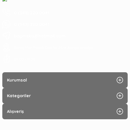
0 (543) 220 0041
0 (543) 220 0041
baymeka@hotmail.com
Saray Mah Pelitlik Cad No 24/A Alanya Antalya
09:00 - 19:30
Kurumsal
Kategoriler
Alışveriş