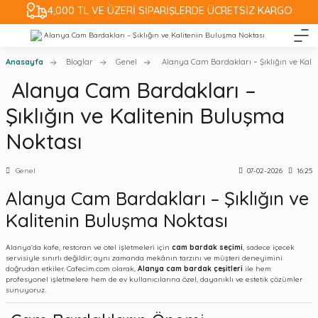
4,000 TL VE ÜZERİ SİPARİŞLERDE ÜCRETSİZ KARGO
Anasayfa
Bloglar
Genel
Alanya Cam Bardakları – Şıklığın ve Kali
Alanya Cam Bardakları –
Şıklığın ve Kalitenin Buluşma
Noktası
Genel
07-02-2026
16:25
Alanya Cam Bardakları – Şıklığın ve
Kalitenin Buluşma Noktası
Alanya’da kafe, restoran ve otel işletmeleri için
cam bardak seçimi
, sadece içecek
servisiyle sınırlı değildir; aynı zamanda mekânın tarzını ve müşteri deneyimini
doğrudan etkiler. Cafecim.com olarak,
Alanya cam bardak çeşitleri
ile hem
profesyonel işletmelere hem de ev kullanıcılarına özel, dayanıklı ve estetik çözümler
sunuyoruz.