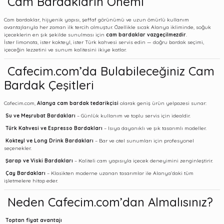
Cam Bardakların Önemi
Cam bardaklar, hijyenik yapısı, şeffaf görünümü ve uzun ömürlü kullanım
avantajlarıyla her zaman ilk tercih olmuştur. Özellikle sıcak Alanya ikliminde, soğuk
içeceklerin en şık şekilde sunulması için
cam bardaklar vazgeçilmezdir
.
İster limonata, ister kokteyl, ister Türk kahvesi servis edin — doğru bardak seçimi,
içeceğin lezzetini ve sunum kalitesini ikiye katlar.
Cafecim.com’da Bulabileceğiniz Cam
Bardak Çeşitleri
Cafecim.com,
Alanya cam bardak tedarikçisi
olarak geniş ürün yelpazesi sunar:
Su ve Meşrubat Bardakları
– Günlük kullanım ve toplu servis için idealdir.
Türk Kahvesi ve Espresso Bardakları
– Isıya dayanıklı ve şık tasarımlı modeller.
Kokteyl ve Long Drink Bardakları
– Bar ve otel sunumları için profesyonel
seçenekler.
Şarap ve Viski Bardakları
– Kaliteli cam yapısıyla içecek deneyimini zenginleştirir.
Çay Bardakları
– Klasikten moderne uzanan tasarımlar ile Alanya’daki tüm
işletmelere hitap eder.
Neden Cafecim.com’dan Almalısınız?
Toptan fiyat avantajı