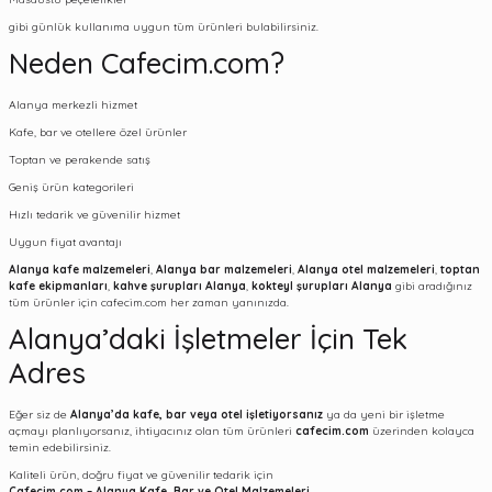
gibi günlük kullanıma uygun tüm ürünleri bulabilirsiniz.
Neden Cafecim.com?
Alanya merkezli hizmet
Kafe, bar ve otellere özel ürünler
Toptan ve perakende satış
Geniş ürün kategorileri
Hızlı tedarik ve güvenilir hizmet
Uygun fiyat avantajı
Alanya kafe malzemeleri
,
Alanya bar malzemeleri
,
Alanya otel malzemeleri
,
toptan
kafe ekipmanları
,
kahve şurupları Alanya
,
kokteyl şurupları Alanya
gibi aradığınız
tüm ürünler için cafecim.com her zaman yanınızda.
Alanya’daki İşletmeler İçin Tek
Adres
Eğer siz de
Alanya’da kafe, bar veya otel işletiyorsanız
ya da yeni bir işletme
açmayı planlıyorsanız, ihtiyacınız olan tüm ürünleri
cafecim.com
üzerinden kolayca
temin edebilirsiniz.
Kaliteli ürün, doğru fiyat ve güvenilir tedarik için
Cafecim.com – Alanya Kafe, Bar ve Otel Malzemeleri