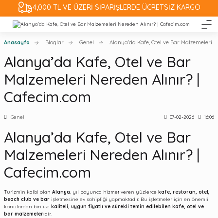
4,000 TL VE ÜZERİ SİPARİŞLERDE ÜCRETSİZ KARGO
Anasayfa
Bloglar
Genel
Alanya’da Kafe, Otel ve Bar Malzemeleri N
Alanya’da Kafe, Otel ve Bar
Malzemeleri Nereden Alınır? |
Cafecim.com
Genel
07-02-2026
16:06
Alanya’da Kafe, Otel ve Bar
Malzemeleri Nereden Alınır? |
Cafecim.com
Turizmin kalbi olan
Alanya
, yıl boyunca hizmet veren yüzlerce
kafe, restoran, otel,
beach club ve bar
işletmesine ev sahipliği yapmaktadır. Bu işletmeler için en önemli
konulardan biri ise
kaliteli, uygun fiyatlı ve sürekli temin edilebilen kafe, otel ve
bar malzemeleri
dir.