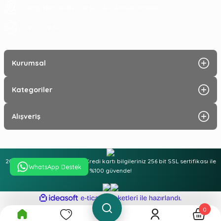
Saray Mah Pelitlik Cad No 24/A Alanya Antalya
09:00 - 19:30
Kurumsal
Kategoriler
Alışveriş
2025 © Tüm hakları saklıdır. Kredi kartı bilgileriniz 256 bit SSL sertifikası ile
WhatsApp Destek
%100 güvende!
ideasoft
ile
e-
hazırlandı.
ticaret
0
paketleri