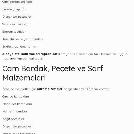
Cam bardak çeşitleri
Peçete grupları
Dispenser peçeteler
Servis ekipmanları
Sunum tabakları
Temizlik ve hijyen ürünleri
Endüstriyel deterjanlar
Alanya otel malzemeleri toptan satış
arayan işletmeler için hızlı teslimat ve uygun
fiyat avantajı sunmaktayız.
Cam Bardak, Peçete ve Sarf
Malzemeleri
Kafe, bar ve oteller için
sarf malzemeleri
vazgeçilmezdir. Cafecim.com’da:
Cam su bardakları
Meşrubat bardakları
Kahve fincanları
Kağıt peçeteler
Dispenser peçeteler
Masaüstü peçetelikler