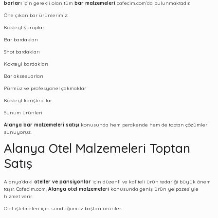
barları
için gerekli olan tüm
bar malzemeleri
cafecim.com’da bulunmaktadır.
Öne çıkan bar ürünlerimiz:
Kokteyl şurupları
Bar bardakları
Shot bardakları
Kokteyl bardakları
Bar aksesuarları
Pürmüz ve profesyonel çakmaklar
Kokteyl karıştırıcılar
Sunum ürünleri
Alanya bar malzemeleri satışı
konusunda hem perakende hem de toptan çözümler
sunuyoruz.
Alanya Otel Malzemeleri Toptan
Satış
Alanya’daki
oteller ve pansiyonlar
için düzenli ve kaliteli ürün tedariği büyük önem
taşır. Cafecim.com,
Alanya otel malzemeleri
konusunda geniş ürün yelpazesiyle
hizmet verir.
Otel işletmeleri için sunduğumuz başlıca ürünler: