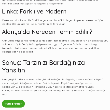
minimalist bar konseptlerine uygun bir seçenektir.
Linka: Farklı ve Modern
Linka, sıra dışı formu ile özellikle genç ve dinamik kitleye hitap eden mekanlar için
idealdir. Özgün tasarımı ile sunumlarınıza fark katar.
Alanya’da Nereden Temin Edilir?
Alanya’da Paşabahçe kokteyl bardaklarını temin etmek isteyenler için en pratik çözüm,
online sipariştir. Geniş ürün yelpazesi ve uygun fiyatlarla
Cafecim.com kokteyl
bardakları kategorisini
ziyaret ederek işletmenize veya evinize uygun modelleri
kolayca satın alabilirsiniz.
Sonuç: Tarzınızı Bardağınıza
Yansıtın
Alanya gibi turistik ve rekabetin yüksek olduğu bir bölgede, sunum kalitesi müşteri
memnuniyetini doğrudan etkiler. Paşabahçe’nin Elysia’dan Nova’ya uzanan
koleksiyonu, işletmenizin kimliğine uygun şık ve kaliteli alternatifler sunar.
Kokteyllerinizi sadece bir içecek değil, bir deneyime dönüştürmek için doğru bardağı
seçin.
Tüm Bloglar