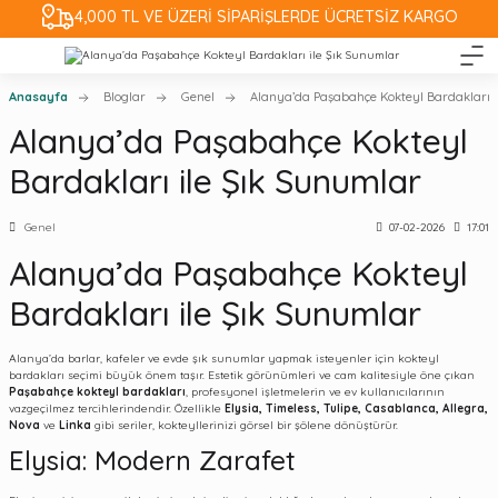
4,000 TL VE ÜZERİ SİPARİŞLERDE ÜCRETSİZ KARGO
Anasayfa
Bloglar
Genel
Alanya’da Paşabahçe Kokteyl Bardakları i
Alanya’da Paşabahçe Kokteyl
Bardakları ile Şık Sunumlar
Genel
07-02-2026
17:01
Alanya’da Paşabahçe Kokteyl
Bardakları ile Şık Sunumlar
Alanya’da barlar, kafeler ve evde şık sunumlar yapmak isteyenler için kokteyl
bardakları seçimi büyük önem taşır. Estetik görünümleri ve cam kalitesiyle öne çıkan
Paşabahçe kokteyl bardakları
, profesyonel işletmelerin ve ev kullanıcılarının
vazgeçilmez tercihlerindendir. Özellikle
Elysia, Timeless, Tulipe, Casablanca, Allegra,
Nova
ve
Linka
gibi seriler, kokteyllerinizi görsel bir şölene dönüştürür.
Elysia: Modern Zarafet