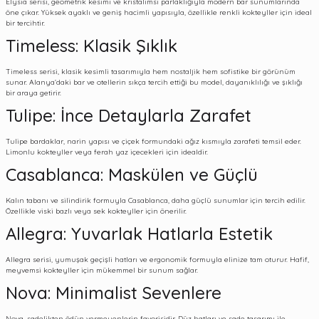
Elysia serisi, geometrik kesimi ve kristalimsi parlaklığıyla modern bar sunumlarında
öne çıkar. Yüksek ayaklı ve geniş hacimli yapısıyla, özellikle renkli kokteyller için ideal
bir tercihtir.
Timeless: Klasik Şıklık
Timeless serisi, klasik kesimli tasarımıyla hem nostaljik hem sofistike bir görünüm
sunar. Alanya’daki bar ve otellerin sıkça tercih ettiği bu model, dayanıklılığı ve şıklığı
bir araya getirir.
Tulipe: İnce Detaylarla Zarafet
Tulipe bardaklar, narin yapısı ve çiçek formundaki ağız kısmıyla zarafeti temsil eder.
Limonlu kokteyller veya ferah yaz içecekleri için idealdir.
Casablanca: Maskülen ve Güçlü
Kalın tabanı ve silindirik formuyla Casablanca, daha güçlü sunumlar için tercih edilir.
Özellikle viski bazlı veya sek kokteyller için önerilir.
Allegra: Yuvarlak Hatlarla Estetik
Allegra serisi, yumuşak geçişli hatları ve ergonomik formuyla elinize tam oturur. Hafif,
meyvemsi kokteyller için mükemmel bir sunum sağlar.
Nova: Minimalist Sevenlere
Nova, sadelikten ödün vermeyenlerin favorisidir. Düz hatları ve sade tasarımı ile