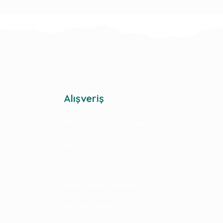
Alışveriş
Mesafeli Satış Sözleşmesi
Gizlilik ve Güvenlik
İptal ve İade Koşulları
Kişisel Veriler Politikası
İade ve Değişim