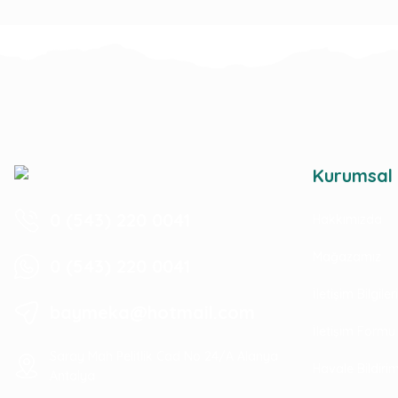
Kurumsal
0 (543) 220 0041
Hakkımızda
Mağazamız
0 (543) 220 0041
İletişim Bilgile
baymeka@hotmail.com
İletişim Formu
Saray Mah Pelitlik Cad No 24/A Alanya
Havale Bildir
Antalya