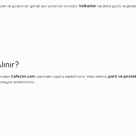
üreli ve güvenli bir görsel şov sunan bir üründür.
Volkanlar
ise daha güçlü ve göster
ınır?
oğrudan
Cafecim.com
üzerinden sipariş edebilirsiniz. Web sitemiz,
parti ve pirote
olayca verebilirsiniz: