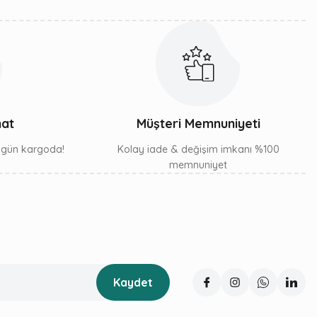
mat
Müşteri Memnuniyeti
ı gün kargoda!
Kolay iade & değişim imkanı %100
memnuniyet
Kaydet