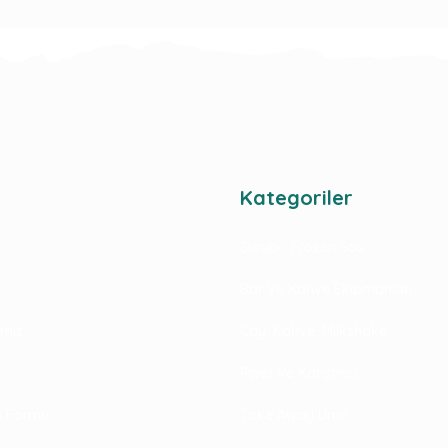
Kategoriler
Şurup - Frozen Sos
Bar Ve Kahve Ekipmanları
rimiz
Çay, Kahve, Milkshake
Pipet Ve Karıştırıcı
im Formu
Take Away Ürün