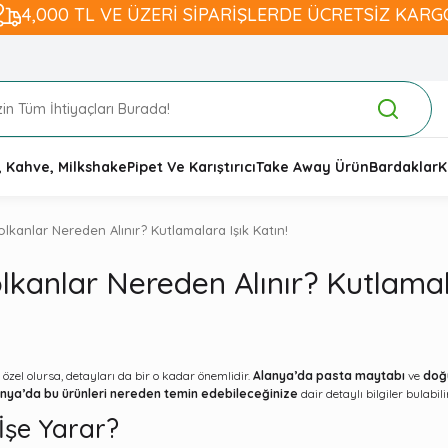
4,000 TL VE ÜZERİ SİPARİŞLERDE ÜCRETSİZ KARG
, Kahve, Milkshake
Pipet Ve Karıştırıcı
Take Away Ürün
Bardaklar
K
kanlar Nereden Alınır? Kutlamalara Işık Katın!
kanlar Nereden Alınır? Kutlamala
 özel olursa, detayları da bir o kadar önemlidir.
Alanya’da pasta maytabı
ve
doğ
nya’da bu ürünleri nereden temin edebileceğinize
dair detaylı bilgiler bulabili
İşe Yarar?