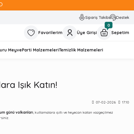
O
Sipariş Takibi
Destek
0
Favorilerim
Üye Girişi
Sepetim
uru Meyve
Parti Malzemeleri
Temizlik Malzemeleri
ra Işık Katın!
07-02-2026
17:10
um günü volkanları
, kutlamalara ışıltı ve heyecan katan vazgeçilmez
rsiniz.