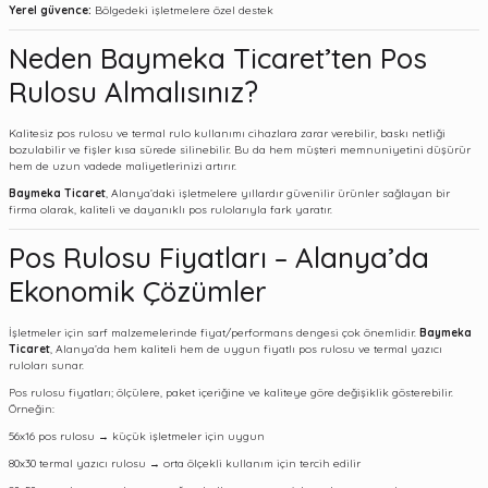
Yerel güvence:
Bölgedeki işletmelere özel destek
Neden Baymeka Ticaret’ten Pos
Rulosu Almalısınız?
Kalitesiz pos rulosu ve termal rulo kullanımı cihazlara zarar verebilir, baskı netliği
bozulabilir ve fişler kısa sürede silinebilir. Bu da hem müşteri memnuniyetini düşürür
hem de uzun vadede maliyetlerinizi artırır.
Baymeka Ticaret
, Alanya’daki işletmelere yıllardır güvenilir ürünler sağlayan bir
firma olarak, kaliteli ve dayanıklı pos rulolarıyla fark yaratır.
Pos Rulosu Fiyatları – Alanya’da
Ekonomik Çözümler
İşletmeler için sarf malzemelerinde fiyat/performans dengesi çok önemlidir.
Baymeka
Ticaret
, Alanya’da hem kaliteli hem de uygun fiyatlı pos rulosu ve termal yazıcı
ruloları sunar.
Pos rulosu fiyatları; ölçülere, paket içeriğine ve kaliteye göre değişiklik gösterebilir.
Örneğin:
56x16 pos rulosu → küçük işletmeler için uygun
80x30 termal yazıcı rulosu → orta ölçekli kullanım için tercih edilir