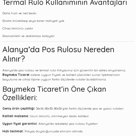
Termal Rulo Kullanımının Avantajları
Daha hızlı ve net baskı
Ekstra mürekkep veya toner maliyeti yok
Cihaz ömrünü uzatır
Ekonomiktir ve stoklaması kolaydır
Alanya’da Pos Rulosu Nereden
Alınır?
Alanya’da pos rulosu ve termal rulo ihtiyacınız için güvenilir bir adres arıyorsanız,
Baymeka Ticaret
sizlere uygun fiyatlı ve kaliteli çözümler sunar. İşletmenizin
boyutuna ve cihaz tipine uygun farklı ölçülerde rulolar bulabilirsiniz.
Baymeka Ticaret’in Öne Çıkan
Özellikleri:
Geniş ürün çeşitliliği:
56x16, 80x30, 80x50 gibi farklı ölçülerde pos ve yazıcı ruloları
Kaliteli malzeme:
Uzun ömürlü, silinmeyen baskı kalitesi
Uygun fiyat garantisi:
Alanya’da rekabetçi pos rulosu fiyatları
Hızlı teslimat:
İhtiyaç duyduğunuzda elinizin altında