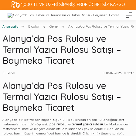
4,000 TL VE ÜZERİ SİPARİŞLERDE ÜCRETSİZ KARGO
Anasayfa
Bloglar
Genel
Alanya’da Pos Rulosu ve Termal Yazıcı Rul
Alanya’da Pos Rulosu ve
Termal Yazıcı Rulosu Satışı –
Baymeka Ticaret
Genel
07-02-2026
16:17
Alanya’da Pos Rulosu ve
Termal Yazıcı Rulosu Satışı –
Baymeka Ticaret
Alanya’da bir işletme sahibiyseniz, günlük iş akışınızda en çok kullandığınız sarf
malzemelerinden biri şüphesiz
pos rulosu
ve
termal yazıcı rulosu
dur. Marketlerden
restoranlara, kafe ve mağazalardan otellere kadar pek çok sektörde kullanılan bu
rulolar, hem müşteri memnuniyeti hem de iş sürekliliği için kritik öneme sahiptir.