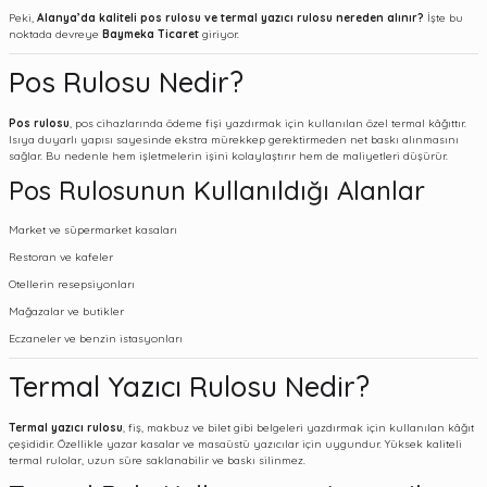
Peki,
Alanya’da kaliteli pos rulosu ve termal yazıcı rulosu nereden alınır?
İşte bu
noktada devreye
Baymeka Ticaret
giriyor.
Pos Rulosu Nedir?
Pos rulosu
, pos cihazlarında ödeme fişi yazdırmak için kullanılan özel termal kâğıttır.
Isıya duyarlı yapısı sayesinde ekstra mürekkep gerektirmeden net baskı alınmasını
sağlar. Bu nedenle hem işletmelerin işini kolaylaştırır hem de maliyetleri düşürür.
Pos Rulosunun Kullanıldığı Alanlar
Market ve süpermarket kasaları
Restoran ve kafeler
Otellerin resepsiyonları
Mağazalar ve butikler
Eczaneler ve benzin istasyonları
Termal Yazıcı Rulosu Nedir?
Termal yazıcı rulosu
, fiş, makbuz ve bilet gibi belgeleri yazdırmak için kullanılan kâğıt
çeşididir. Özellikle yazar kasalar ve masaüstü yazıcılar için uygundur. Yüksek kaliteli
termal rulolar, uzun süre saklanabilir ve baskı silinmez.