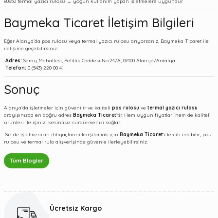
80x50 termal yazıcı rulosu → yoğun kullanım yapan işletmelere uygundur
Baymeka Ticaret İletişim Bilgileri
Eğer Alanya’da pos rulosu veya termal yazıcı rulosu arıyorsanız, Baymeka Ticaret ile
iletişime geçebilirsiniz:
Adres:
Saray Mahallesi, Pelitlik Caddesi No:24/A, 07400 Alanya/Antalya
Telefon:
0 (543) 220 00 41
Sonuç
Alanya’da işletmeler için güvenilir ve kaliteli
pos rulosu
ve
termal yazıcı rulosu
arayışınızda en doğru adres
Baymeka Ticaret
’tir. Hem uygun fiyatları hem de kaliteli
ürünleri ile işinizi kesintisiz sürdürmenizi sağlar.
Siz de işletmenizin ihtiyaçlarını karşılamak için
Baymeka Ticaret
’i tercih edebilir, pos
rulosu ve termal rulo alışverişinde güvenle ilerleyebilirsiniz.
Tüm Bloglar
Ücretsiz Kargo