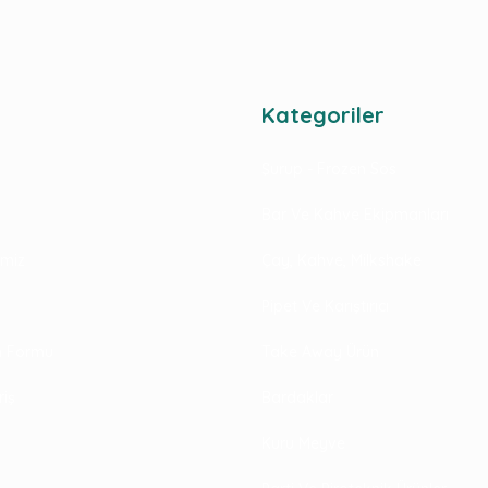
Kategoriler
Şurup - Frozen Sos
Bar Ve Kahve Ekipmanları
rimiz
Çay, Kahve, Milkshake
Pipet Ve Karıştırıcı
im Formu
Take Away Ürün
riş
Bardaklar
Kuru Meyve