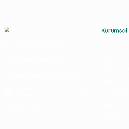
Kurumsal
0 (543) 220 0041
Hakkımızda
Mağazamız
0 (543) 220 0041
İletişim Bilgile
baymeka@hotmail.com
İletişim Formu
Saray Mah Pelitlik Cad No 24/A Alanya
Havale Bildir
Antalya
Kurumsal Sipa
09:00 - 19:30
Haberler