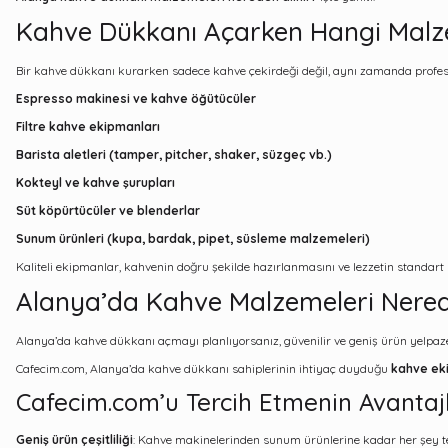
Kahve Dükkanı Açarken Hangi Malze
Bir kahve dükkanı kurarken sadece kahve çekirdeği değil, aynı zamanda profes
Espresso makinesi ve kahve öğütücüler
Filtre kahve ekipmanları
Barista aletleri (tamper, pitcher, shaker, süzgeç vb.)
Kokteyl ve kahve şurupları
Süt köpürtücüler ve blenderlar
Sunum ürünleri (kupa, bardak, pipet, süsleme malzemeleri)
Kaliteli ekipmanlar, kahvenin doğru şekilde hazırlanmasını ve lezzetin standart 
Alanya’da Kahve Malzemeleri Nered
Alanya’da kahve dükkanı açmayı planlıyorsanız, güvenilir ve geniş ürün yelpazes
Cafecim.com, Alanya’da kahve dükkanı sahiplerinin ihtiyaç duyduğu
kahve eki
Cafecim.com’u Tercih Etmenin Avantajl
Geniş ürün çeşitliliği
: Kahve makinelerinden sunum ürünlerine kadar her şey t