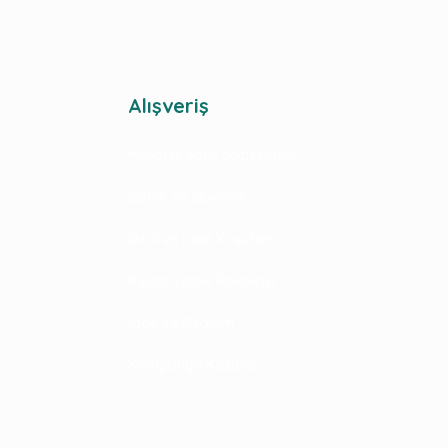
Alışveriş
Mesafeli Satış Sözleşmesi
Gizlilik ve Güvenlik
İptal ve İade Koşulları
Kişisel Veriler Politikası
İade ve Değişim
Kampanya Koşulları