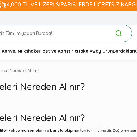
4,000 TL VE ÜZERİ SİPARİŞLERDE ÜCRETSİZ KARG
, Kahve, Milkshake
Pipet Ve Karıştırıcı
Take Away Ürün
Bardaklar
K
leri Nereden Alınır?
eri Nereden Alınır?
eri Nereden Alınır?
liteli kahve malzemeleri ve barista ekipmanları
temin etmektir. Doğru malzemel