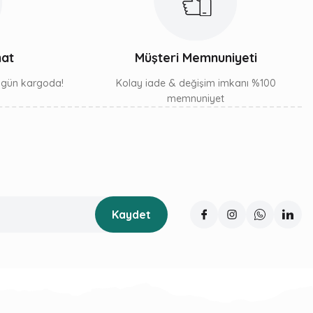
mat
Müşteri Memnuniyeti
ı gün kargoda!
Kolay iade & değişim imkanı %100
memnuniyet
Kaydet