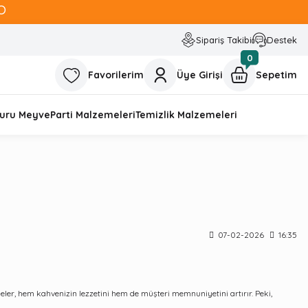
O
Sipariş Takibi
Destek
0
Favorilerim
Üye Girişi
Sepetim
uru Meyve
Parti Malzemeleri
Temizlik Malzemeleri
07-02-2026
16:35
er, hem kahvenizin lezzetini hem de müşteri memnuniyetini artırır. Peki,