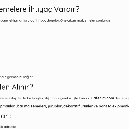
melere İhtiyaç Vardır?
yonel ekipmanlara da ihtiyaç duyulur. Öne çıkan malzemeler şunlardır:
hale gelmesini sağlar.
en Alınır?
ine sahip bir tedarikçiyle çalışmanız gerekir. İşte burada
Cafecim.com
devreye g
pmanları, bar malzemeleri, şuruplar, dekoratif ürünler ve barista ekipmanl
arı:
ek adreste.