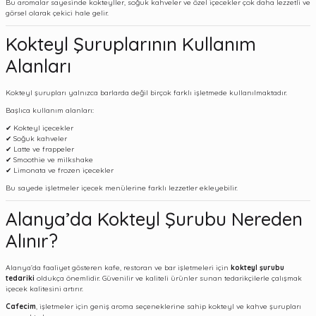
Bu aromalar sayesinde kokteyller, soğuk kahveler ve özel içecekler çok daha lezzetli ve
görsel olarak çekici hale gelir.
Kokteyl Şuruplarının Kullanım
Alanları
Kokteyl şurupları yalnızca barlarda değil birçok farklı işletmede kullanılmaktadır.
Başlıca kullanım alanları:
✔ Kokteyl içecekler
✔ Soğuk kahveler
✔ Latte ve frappeler
✔ Smoothie ve milkshake
✔ Limonata ve frozen içecekler
Bu sayede işletmeler içecek menülerine farklı lezzetler ekleyebilir.
Alanya’da Kokteyl Şurubu Nereden
Alınır?
Alanya
’da faaliyet gösteren kafe, restoran ve bar işletmeleri için
kokteyl şurubu
tedariki
oldukça önemlidir. Güvenilir ve kaliteli ürünler sunan tedarikçilerle çalışmak
içecek kalitesini artırır.
Cafecim
, işletmeler için geniş aroma seçeneklerine sahip kokteyl ve kahve şurupları