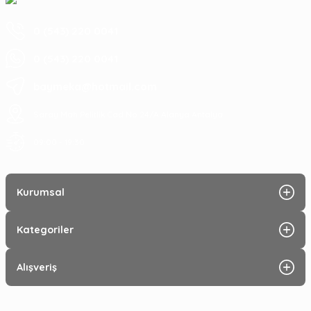
0 (543) 220 0041
0 (543) 220 0041
baymeka@hotmail.com
Saray Mah Pelitlik Cad No 24/A Alanya Antalya
09:00 - 19:30
Kurumsal
Kategoriler
Alışveriş