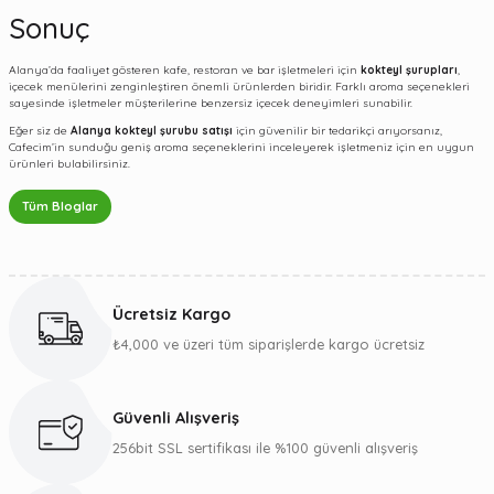
Sonuç
Alanya
’da faaliyet gösteren kafe, restoran ve bar işletmeleri için
kokteyl şurupları
,
içecek menülerini zenginleştiren önemli ürünlerden biridir. Farklı aroma seçenekleri
sayesinde işletmeler müşterilerine benzersiz içecek deneyimleri sunabilir.
Eğer siz de
Alanya kokteyl şurubu satışı
için güvenilir bir tedarikçi arıyorsanız,
Cafecim’in sunduğu geniş aroma seçeneklerini inceleyerek işletmeniz için en uygun
ürünleri bulabilirsiniz.
Tüm Bloglar
Ücretsiz Kargo
₺4,000 ve üzeri tüm siparişlerde kargo ücretsiz
Güvenli Alışveriş
256bit SSL sertifikası ile %100 güvenli alışveriş