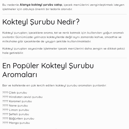
Bu nedenle
Alanya kokteyl şurubu satışı
, içecek menülerini zenginleştirmek isteyen
işletmeler için oldukça önemli bir tedarik alanıdır.
Kokteyl Şurubu Nedir?
Kokteyl şurupları; içeceklere aroma, tat ve renk katmak için kullanılan yoğun aromalı
sıvılardır. Günümüzde yalnızca kokteyllerde değil aynı zamanda kahve, smoothie ve
milkshake gibi içeceklerde de yaygın şekilde kullanılmaktadır.
Kokteyl şurupları sayesinde işletmeler içecek menülerini daha zengin ve dikkat çekici
hale getirebilir.
En Popüler Kokteyl Şurubu
Aromaları
Bar ve kafelerde en çok tercih edilen kokteyl şurubu aromaları şunlardır:
???? Çilek şurubu
???? Hindistan cevizi şurubu
???? Karamel şurubu
???? Nane şurubu
???? Limon şurubu
???? Şeftali şurubu
???? Böğürtlen şurubu
???? Mango şurubu