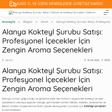
4,000 TL VE ÜZERİ SİPARİŞLERDE ÜCRETSİZ KARGO
Anasayfa
Bloglar
Genel
Alanya Kokteyl Şurubu Satışı: Profesyonel 
Alanya Kokteyl Şurubu Satışı:
Profesyonel İçecekler İçin
Zengin Aroma Seçenekleri
Genel
16-03-2026
09:56
Alanya Kokteyl Şurubu Satışı:
Profesyonel İçecekler İçin
Zengin Aroma Seçenekleri
Alanya
, turizm yoğunluğu ve gelişmiş kafe–bar kültürü sayesinde kokteyl ve özel
içeceklerin oldukça popüler olduğu şehirlerden biridir. Oteller, kafeler, restoranlar ve
beach clublar müşterilerine farklı içecek deneyimleri sunmak için
kokteyl şurupları
kullanmaktadır.