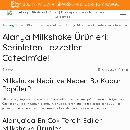
4,000 TL VE ÜZERİ SİPARİŞLERDE ÜCRETSİZ KARGO
Anasayfa
Bloglar
Genel
Alanya Milkshake Ürünleri: Serinleten Lezz
Alanya Milkshake Ürünleri:
Serinleten Lezzetler
Cafecim’de!
Genel
30-03-2026
11:08
Milkshake Nedir ve Neden Bu Kadar
Popüler?
Milkshake; süt, dondurma ve çeşitli aromalarla hazırlanan yoğun kıvamlı bir içecektir.
Özellikle turistlerin yoğun olduğu Alanya’da, ferahlatıcı ve tatlı içecekler büyük ilgi
görür. Bu nedenle milkshake menüsü olan işletmeler rekabette öne çıkar.
Alanya’da En Çok Tercih Edilen
Milkshake Ürünleri