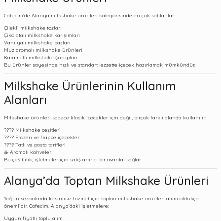
Cafecim’de Alanya milkshake ürünleri kategorisinde en çok satılanlar:
Çilekli milkshake tozları
Çikolatalı milkshake karışımları
Vanilyalı milkshake bazları
Muz aromalı milkshake ürünleri
Karamelli milkshake şurupları
Bu ürünler sayesinde hızlı ve standart lezzette içecek hazırlamak mümkündür.
Milkshake Ürünlerinin Kullanım
Alanları
Milkshake ürünleri sadece klasik içecekler için değil, birçok farklı alanda kullanılır:
???? Milkshake çeşitleri
???? Frozen ve frappe içecekler
???? Tatlı ve pasta tarifleri
☕ Aromalı kahveler
Bu çeşitlilik, işletmeler için satış artırıcı bir avantaj sağlar.
Alanya’da Toptan Milkshake Ürünleri
Yoğun sezonlarda kesintisiz hizmet için toptan milkshake ürünleri alımı oldukça
önemlidir. Cafecim, Alanya’daki işletmelere:
Uygun fiyatlı toplu alım