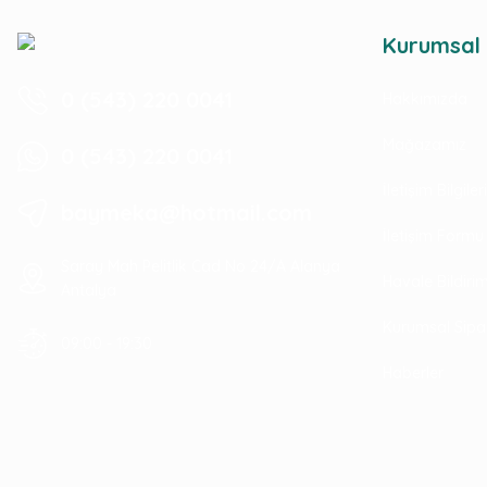
Kurumsal
0 (543) 220 0041
Hakkımızda
Mağazamız
0 (543) 220 0041
İletişim Bilgile
baymeka@hotmail.com
İletişim Formu
Saray Mah Pelitlik Cad No 24/A Alanya
Havale Bildir
Antalya
Kurumsal Sipa
09:00 - 19:30
Haberler