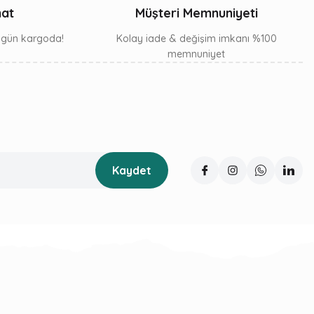
mat
Müşteri Memnuniyeti
ı gün kargoda!
Kolay iade & değişim imkanı %100
memnuniyet
Kaydet