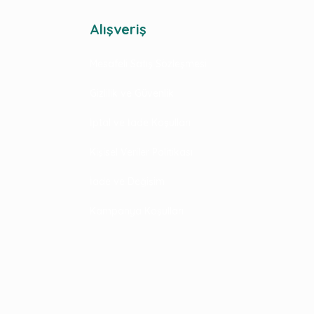
Alışveriş
Mesafeli Satış Sözleşmesi
Gizlilik ve Güvenlik
İptal ve İade Koşulları
Kişisel Veriler Politikası
İade ve Değişim
Kampanya Koşulları