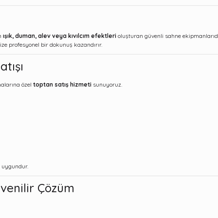
an
ışık, duman, alev veya kıvılcım efektleri
oluşturan güvenli sahne ekipmanlarıdı
ize profesyonel bir dokunuş kazandırır.
atışı
malarına özel
toptan satış hizmeti
sunuyoruz.
 uygundur.
venilir Çözüm