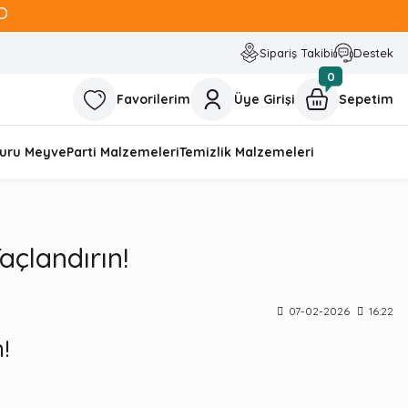
O
Sipariş Takibi
Destek
0
Favorilerim
Üye Girişi
Sepetim
uru Meyve
Parti Malzemeleri
Temizlik Malzemeleri
Taçlandırın!
07-02-2026
16:22
!