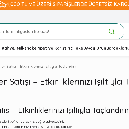
4,000 TL VE ÜZERİ SİPARİŞLERDE ÜCRETSİZ KARG
, Kahve, Milkshake
Pipet Ve Karıştırıcı
Take Away Ürün
Bardaklar
K
Satışı – Etkinliklerinizi Işıltıyla Taçlandırın!
atışı – Etkinliklerinizi Işıltıyla 
 – Etkinliklerinizi Işıltıyla Taçlandırın
fektleri vb.) arıyorsanız, doğru adrestesiniz!
anizasyonlarınıza renk, ışık ve coşku katıyor.