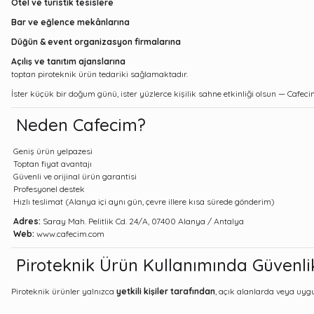
Otel ve turistik tesislere
Bar ve eğlence mekânlarına
Düğün & event organizasyon firmalarına
Açılış ve tanıtım ajanslarına
toptan piroteknik ürün tedariki sağlamaktadır.
İster küçük bir doğum günü, ister yüzlerce kişilik sahne etkinliği olsun — Cafec
Neden Cafecim?
Geniş ürün yelpazesi
Toptan fiyat avantajı
Güvenli ve orijinal ürün garantisi
Profesyonel destek
Hızlı teslimat (Alanya içi aynı gün, çevre illere kısa sürede gönderim)
Adres:
Saray Mah. Pelitlik Cd. 24/A, 07400 Alanya / Antalya
Web:
www.cafecim.com
Piroteknik Ürün Kullanımında Güvenli
Piroteknik ürünler yalnızca
yetkili kişiler tarafından
, açık alanlarda veya uygu