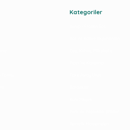
Kategoriler
Şurup - Frozen Sos
Bar Ve Kahve Ekipmanları
rimiz
Çay, Kahve, Milkshake
Pipet Ve Karıştırıcı
im Formu
Take Away Ürün
riş
Bardaklar
Kuru Meyve
Parti Ve Piroteknik Ürünler
Temizlik Malzemeleri