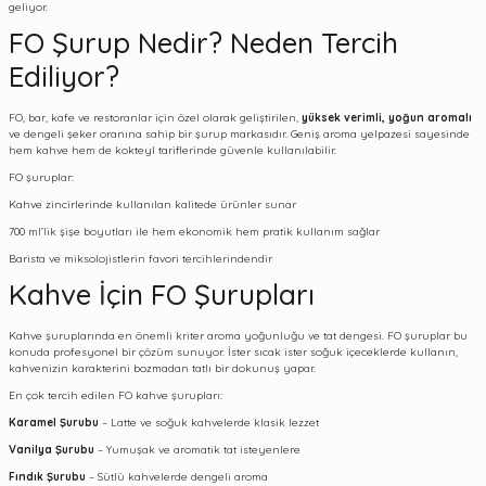
geliyor.
FO Şurup Nedir? Neden Tercih
Ediliyor?
FO, bar, kafe ve restoranlar için özel olarak geliştirilen,
yüksek verimli, yoğun aromalı
ve dengeli şeker oranına sahip bir şurup markasıdır. Geniş aroma yelpazesi sayesinde
hem kahve hem de kokteyl tariflerinde güvenle kullanılabilir.
FO şuruplar:
Kahve zincirlerinde kullanılan kalitede ürünler sunar
700 ml’lik şişe boyutları ile hem ekonomik hem pratik kullanım sağlar
Barista ve miksolojistlerin favori tercihlerindendir
Kahve İçin FO Şurupları
Kahve şuruplarında en önemli kriter aroma yoğunluğu ve tat dengesi. FO şuruplar bu
konuda profesyonel bir çözüm sunuyor. İster sıcak ister soğuk içeceklerde kullanın,
kahvenizin karakterini bozmadan tatlı bir dokunuş yapar.
En çok tercih edilen FO kahve şurupları:
Karamel Şurubu
– Latte ve soğuk kahvelerde klasik lezzet
Vanilya Şurubu
– Yumuşak ve aromatik tat isteyenlere
Fındık Şurubu
– Sütlü kahvelerde dengeli aroma