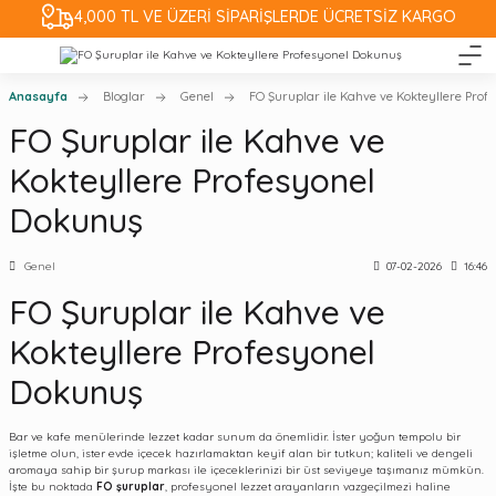
4,000 TL VE ÜZERİ SİPARİŞLERDE ÜCRETSİZ KARGO
Anasayfa
Bloglar
Genel
FO Şuruplar ile Kahve ve Kokteyllere Pro
FO Şuruplar ile Kahve ve
Kokteyllere Profesyonel
Dokunuş
Genel
07-02-2026
16:46
FO Şuruplar ile Kahve ve
Kokteyllere Profesyonel
Dokunuş
Bar ve kafe menülerinde lezzet kadar sunum da önemlidir. İster yoğun tempolu bir
işletme olun, ister evde içecek hazırlamaktan keyif alan bir tutkun; kaliteli ve dengeli
aromaya sahip bir şurup markası ile içeceklerinizi bir üst seviyeye taşımanız mümkün.
İşte bu noktada
FO şuruplar
, profesyonel lezzet arayanların vazgeçilmezi haline