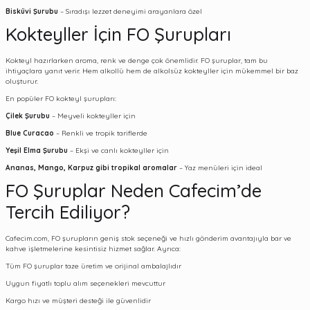
Bisküvi Şurubu
– Sıradışı lezzet deneyimi arayanlara özel
Kokteyller İçin FO Şurupları
Kokteyl hazırlarken aroma, renk ve denge çok önemlidir. FO şuruplar, tam bu
ihtiyaçlara yanıt verir. Hem alkollü hem de alkolsüz kokteyller için mükemmel bir baz
oluşturur.
En popüler FO kokteyl şurupları:
Çilek Şurubu
– Meyveli kokteyller için
Blue Curacao
– Renkli ve tropik tariflerde
Yeşil Elma Şurubu
– Ekşi ve canlı kokteyller için
Ananas, Mango, Karpuz gibi tropikal aromalar
– Yaz menüleri için ideal
FO Şuruplar Neden Cafecim’de
Tercih Ediliyor?
Cafecim.com
, FO şurupların geniş stok seçeneği ve hızlı gönderim avantajıyla bar ve
kahve işletmelerine kesintisiz hizmet sağlar. Ayrıca:
Tüm FO şuruplar taze üretim ve orijinal ambalajlıdır
Uygun fiyatlı toplu alım seçenekleri mevcuttur
Kargo hızı ve müşteri desteği ile güvenlidir