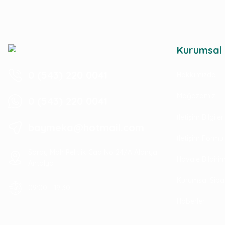
Kurumsal
0 (543) 220 0041
Hakkımızda
Mağazamız
0 (543) 220 0041
İletişim Bilgile
baymeka@hotmail.com
İletişim Formu
Saray Mah Pelitlik Cad No 24/A Alanya
Havale Bildir
Antalya
Kurumsal Sipa
09:00 - 19:30
Haberler