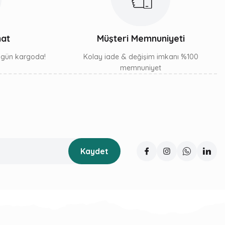
mat
Müşteri Memnuniyeti
ı gün kargoda!
Kolay iade & değişim imkanı %100
memnuniyet
Kaydet