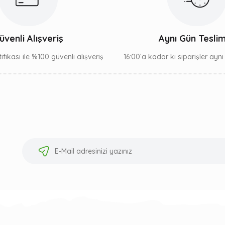
üvenli Alışveriş
Aynı Gün Tesli
ifikası ile %100 güvenli alışveriş
16:00’a kadar ki siparişler ayn