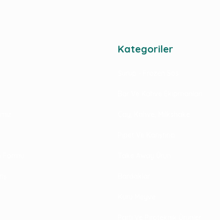
Kategoriler
Şurup - Frozen Sos
Bar Ve Kahve Ekipmanları
rimiz
Çay, Kahve, Milkshake
Pipet Ve Karıştırıcı
im Formu
Take Away Ürün
riş
Bardaklar
Kuru Meyve
Parti Ve Piroteknik Ürünler