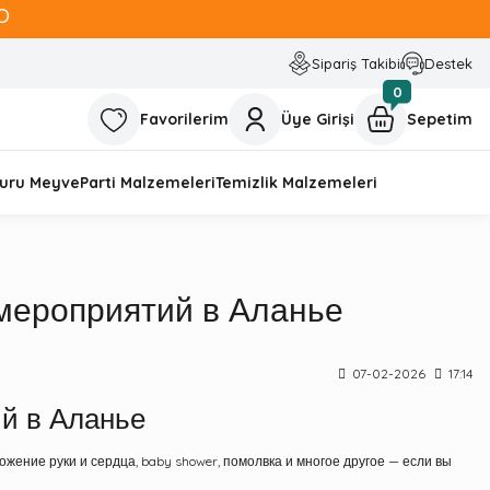
O
Sipariş Takibi
Destek
0
Favorilerim
Üye Girişi
Sepetim
uru Meyve
Parti Malzemeleri
Temizlik Malzemeleri
мероприятий в Аланье
07-02-2026
17:14
й в Аланье
ение руки и сердца, baby shower, помолвка и многое другое — если вы