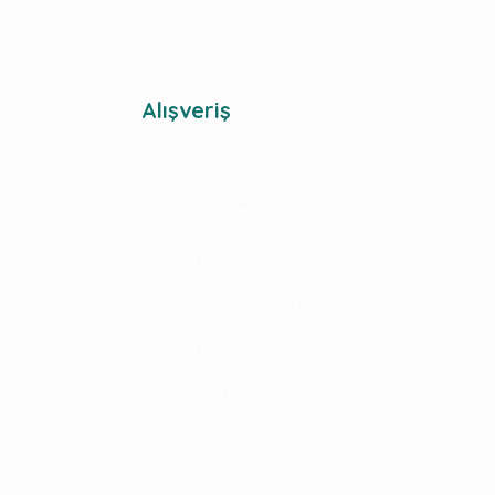
Alışveriş
Mesafeli Satış Sözleşmesi
Gizlilik ve Güvenlik
İptal ve İade Koşulları
Kişisel Veriler Politikası
İade ve Değişim
Kampanya Koşulları