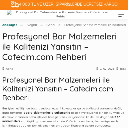
4,000 TL VE ÜZERİ SİPARİŞLERDE ÜCRETSİZ KARGO
Anasayfa
Bloglar
Genel
Profesyonel Bar Malzemeleri ile Kalitenizi
Profesyonel Bar Malzemeleri
ile Kalitenizi Yansıtın –
Cafecim.com Rehberi
Genel
07-02-2026
16:53
Profesyonel Bar Malzemeleri ile
Kalitenizi Yansıtın – Cafecim.com
Rehberi
Bar işletmeciliğinde başarı; sadece lezzetli kokteyller ya da etkileyici sunumlar değil,
aynı zamanda
doğru ekipmanlarla çalışmakla
başlar. Profesyonel bir bar kurmak ya
da mevcut barınızı daha işlevsel hale getirmek istiyorsanız, kaliteli ve dayanıklı
bar
malzemeleri
en büyük yardımcınız olacaktır. Cafecim.com olarak, her seviyeden bar
için ihtiyaç duyulan tüm ekipmanları en uygun fiyatlarla sizlere sunuyoruz.