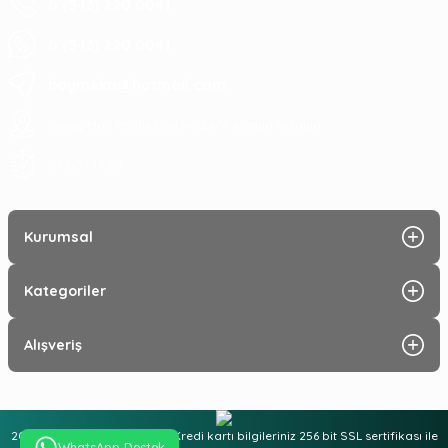
0 (543) 220 0041
0 (543) 220 0041
baymeka@hotmail.com
Saray Mah Pelitlik Cad No 24/A Alanya Antalya
09:00 - 19:30
Kurumsal
Kategoriler
Alışveriş
2025 © Tüm hakları saklıdır. Kredi kartı bilgileriniz 256 bit SSL sertifikası ile
WhatsApp Destek