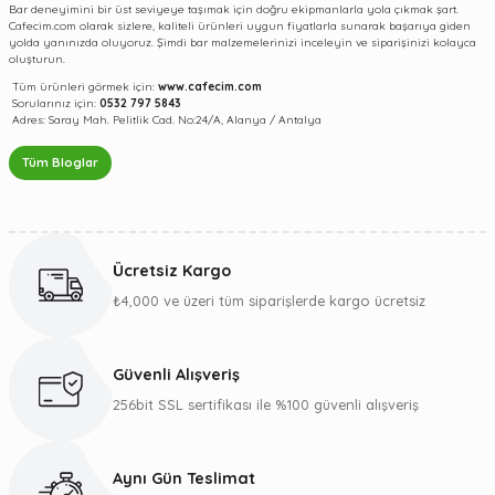
Bar deneyimini bir üst seviyeye taşımak için doğru ekipmanlarla yola çıkmak şart.
Cafecim.com olarak sizlere, kaliteli ürünleri uygun fiyatlarla sunarak başarıya giden
yolda yanınızda oluyoruz. Şimdi bar malzemelerinizi inceleyin ve siparişinizi kolayca
oluşturun.
Tüm ürünleri görmek için:
www.cafecim.com
Sorularınız için:
0532 797 5843
Adres: Saray Mah. Pelitlik Cad. No:24/A, Alanya / Antalya
Tüm Bloglar
Ücretsiz Kargo
₺4,000 ve üzeri tüm siparişlerde kargo ücretsiz
Güvenli Alışveriş
256bit SSL sertifikası ile %100 güvenli alışveriş
Aynı Gün Teslimat