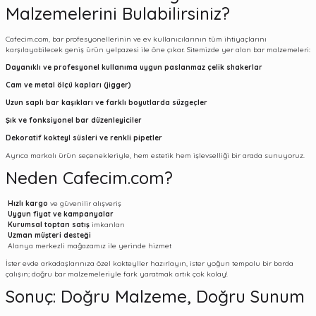
Malzemelerini Bulabilirsiniz?
Cafecim.com, bar profesyonellerinin ve ev kullanıcılarının tüm ihtiyaçlarını
karşılayabilecek geniş ürün yelpazesi ile öne çıkar. Sitemizde yer alan bar malzemeleri:
Dayanıklı ve profesyonel kullanıma uygun paslanmaz çelik shakerlar
Cam ve metal ölçü kapları (jigger)
Uzun saplı bar kaşıkları ve farklı boyutlarda süzgeçler
Şık ve fonksiyonel bar düzenleyiciler
Dekoratif kokteyl süsleri ve renkli pipetler
Ayrıca markalı ürün seçenekleriyle, hem estetik hem işlevselliği bir arada sunuyoruz.
Neden Cafecim.com?
Hızlı kargo
ve güvenilir alışveriş
Uygun fiyat ve kampanyalar
Kurumsal toptan satış
imkanları
Uzman müşteri desteği
Alanya merkezli mağazamız ile yerinde hizmet
İster evde arkadaşlarınıza özel kokteyller hazırlayın, ister yoğun tempolu bir barda
çalışın; doğru bar malzemeleriyle fark yaratmak artık çok kolay!
Sonuç: Doğru Malzeme, Doğru Sunum