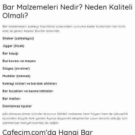
Bar Malzemeleri Nedir? Neden Kaliteli
Olmalı?
Bar malzemeleri; kokteyl hazırlama sürecinden sunuma kadar kullanılan her türlü
araç ve gereci kapsar. Bunlar arasında:
Shaker
(çalkalayıcı)
Jigger
(ölçek)
Bar kaşığı
Buz kovası ve maşası
Süzgeç
(strainer)
Muddler
(tokmak)
Kokteyl süsleri
ve bardak altlıkları
Bar bıçakları ve kesme tahtaları
Bar matları
Damlatmaz tıpalar
gibi olmazsa olmaz ürünler bulunur. Kaliteli malzeme, hem hijyen hem de işlevsellik
açısından büyük fark yaratır. Ayrıca dayanıklı ekipmanlar uzun ömürlü olduğu için
işletmenize maliyet avantajı da sağlar.
Cafecim.com’da Hangi Bar