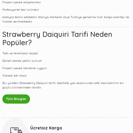
Frozen içecek ekipmanları
Profesyonel bar ürünleri
kolayca temin edilebilir. Alanya merkezli olup Türkiye geneline hızlı kargo avantajı ile
hizmet verilmektedir.
Strawberry Daiquiri Tarifi Neden
Popüler?
Tatlı ve ferahlatıcı lezzet
Görsel olarak çekici sunum
Frozen içecek trendine uygun
Yüksek kâr marjı
Bu yüzden Strawberry Daiquiri tarifi, özellikle yaz sezonunda cafe menülerinin en
güçlü ürünlerinden biridir.
Tüm Bloglar
Ücretsiz Kargo