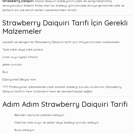
Strawberry Daiquiri
, klasik Daiquiri kokteylinin çilek ile zenginleştirilmiş
versiyonudur. Kökeni
Küba
olan bu kokteyl, günümüzde dünya genelinde cafe ve
barların en çok tercih edilen içeceklerinden biridir.
Strawberry Daiquiri Tarifi İçin Gerekli
Malzemeler
Lezzetli ve dengeli bir Strawberry Daiquiri tarifi için ihtiyacınız olan malzemeler:
Taze çilek veya
çilek püresi
Lime suyu (yeşil limon)
şeker şurubu
Buz
(Opsiyonel) Beyaz rom
???? Profesyonel işletmelerde
çilek aromalı kokteyl şurubu
kullanımı, Strawberry
Daiquiri tarifini hem hızlandırır hem de standart lezzet sağlar.
Adım Adım Strawberry Daiquiri Tarifi
Blender içerisine çilekleri ekleyin
Üzerine lime suyu ve
şeker
veya
kokteyl şurubu
ekleyin
Buzu ekleyin