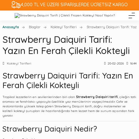
4,000 TL VE ÜZERİ SİPARİŞLERDE ÜCRETSİZ KARGO
Anasayfa
Bloglar
Kokteyl Tarifleri
Strawberry Daiquiri Tarifi: Yazın
Strawberry Daiquiri Tarifi:
Yazın En Ferah Çilekli Kokteyli
Kokteyl Tarifleri
20-02-2026
16:44
Strawberry Daiquiri Tarifi: Yazın En
Ferah Çilekli Kokteyli
Tropikal lezzetlerin en sevilenlerinden biri olan
Strawberry Daiquiri tarifi
, çileğin tatlı
aroması ve ferahlatıcı yapısıyla özellikle yaz menülerinin vazgeçilmezidir. Cafe ve
restoranlarda yüksek talep gören Strawberry Daiquiri tarifi, doğru malzemeler ve
kaliteli kokteyl şurupları ile hazırlandığında hem lezzet hem de sunum açısından fark
yaratır.
Strawberry Daiquiri Nedir?