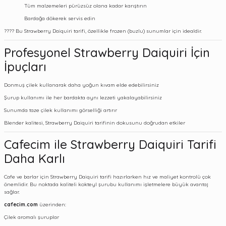
Tüm malzemeleri pürüzsüz olana kadar karıştırın
Bardağa dökerek servis edin
???? Bu Strawberry Daiquiri tarifi, özellikle frozen (buzlu) sunumlar için idealdir.
Profesyonel Strawberry Daiquiri İçin
İpuçları
Donmuş çilek kullanarak daha yoğun kıvam elde edebilirsiniz
Şurup kullanımı ile her bardakta aynı lezzeti yakalayabilirsiniz
Sunumda taze çilek kullanımı görselliği artırır
Blender kalitesi, Strawberry Daiquiri tarifinin dokusunu doğrudan etkiler
Cafecim ile Strawberry Daiquiri Tarifi
Daha Karlı
Cafe ve barlar için Strawberry Daiquiri tarifi hazırlarken hız ve maliyet kontrolü çok
önemlidir. Bu noktada kaliteli
kokteyl şurubu
kullanımı işletmelere büyük avantaj
sağlar.
cafecim.com
üzerinden:
Çilek aromalı şuruplar