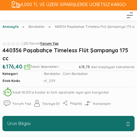
4,000 TL VE ÜZERİ SİPARİŞLERDE ÜCRETSİZ KARGO
Anasayfa
Bardaklar
440356 Paşabahçe Timeless Flüt Şampanya 175 cc
(0) Yorum
Yorum Yaz
440356 Paşabahçe Timeless Flüt Şampanya 175
cc
₺176,40
Taksit Seçenekleri
₺18,78
den başlayan taksitlerle!
Kategori
Bardaklar
,
Cam Bardaklar
Stok Kodu
cf_259
Saat 16:00’a kadar ki tüm siparişler aynı gün kargoda!
Paylaş
Yorum Yaz
Tavsiye Et
Karşılaştır
Ürün Bilgisi