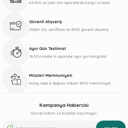
₺4,000 ve üzeri tüm siparişlerde kargo ücretsiz
Ürün resmi kalitesiz, bozuk veya görüntülenemiyor.
Ürün açıklamasında eksik bilgiler bulunuyor.
Güvenli Alışveriş
Ürün bilgilerinde hatalar bulunuyor.
256bit SSL sertifikası ile %100 güvenli alışveriş
Ürün fiyatı diğer sitelerden daha pahalı.
Bu ürüne benzer farklı alternatifler olmalı.
Aynı Gün Teslimat
16:00’a kadar ki siparişler aynı gün kargoda!
Müşteri Memnuniyeti
Gönder
Kolay iade & değişim imkanı %100 memnuniyet
Kampanya Habercisi
Güncel indirim ve fırsatları kaçırmayın.