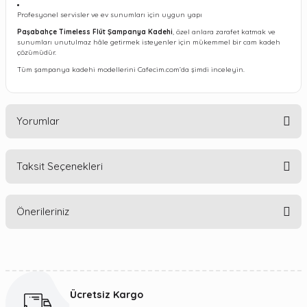
Profesyonel servisler ve ev sunumları için uygun yapı
Paşabahçe Timeless Flüt Şampanya Kadehi
, özel anlara zarafet katmak ve
sunumları unutulmaz hâle getirmek isteyenler için mükemmel bir cam kadeh
çözümüdür.
Tüm şampanya kadehi modellerini Cafecim.com’da şimdi inceleyin.
Yorumlar
Taksit Seçenekleri
Bu ürüne ilk yorumu siz yapın!
Önerileriniz
Yorum Yaz
Bu ürünün fiyat bilgisi, resim, ürün açıklamalarında ve diğer
konularda yetersiz gördüğünüz noktaları öneri formunu
kullanarak tarafımıza iletebilirsiniz.
Ücretsiz Kargo
Görüş ve önerileriniz için teşekkür ederiz.