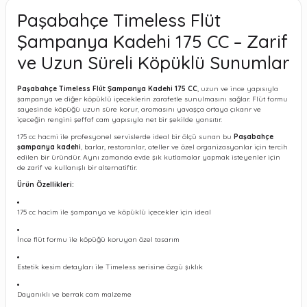
Paşabahçe Timeless Flüt
Şampanya Kadehi 175 CC – Zarif
ve Uzun Süreli Köpüklü Sunumlar
Paşabahçe Timeless Flüt Şampanya Kadehi 175 CC
, uzun ve ince yapısıyla
şampanya ve diğer köpüklü içeceklerin zarafetle sunulmasını sağlar. Flüt formu
sayesinde köpüğü uzun süre korur, aromasını yavaşça ortaya çıkarır ve
içeceğin rengini şeffaf cam yapısıyla net bir şekilde yansıtır.
175 cc hacmi ile profesyonel servislerde ideal bir ölçü sunan bu
Paşabahçe
şampanya kadehi
, barlar, restoranlar, oteller ve özel organizasyonlar için tercih
edilen bir üründür. Aynı zamanda evde şık kutlamalar yapmak isteyenler için
de zarif ve kullanışlı bir alternatiftir.
Ürün Özellikleri:
175 cc hacim ile şampanya ve köpüklü içecekler için ideal
İnce flüt formu ile köpüğü koruyan özel tasarım
Estetik kesim detayları ile Timeless serisine özgü şıklık
Dayanıklı ve berrak cam malzeme