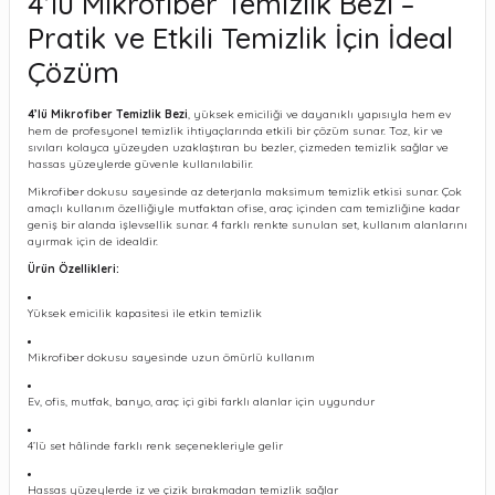
4’lü Mikrofiber Temizlik Bezi –
Pratik ve Etkili Temizlik İçin İdeal
Çözüm
4’lü Mikrofiber Temizlik Bezi
, yüksek emiciliği ve dayanıklı yapısıyla hem ev
hem de profesyonel temizlik ihtiyaçlarında etkili bir çözüm sunar. Toz, kir ve
sıvıları kolayca yüzeyden uzaklaştıran bu bezler, çizmeden temizlik sağlar ve
hassas yüzeylerde güvenle kullanılabilir.
Mikrofiber dokusu sayesinde az deterjanla maksimum temizlik etkisi sunar. Çok
amaçlı kullanım özelliğiyle mutfaktan ofise, araç içinden cam temizliğine kadar
geniş bir alanda işlevsellik sunar. 4 farklı renkte sunulan set, kullanım alanlarını
ayırmak için de idealdir.
Ürün Özellikleri:
Yüksek emicilik kapasitesi ile etkin temizlik
Mikrofiber dokusu sayesinde uzun ömürlü kullanım
Ev, ofis, mutfak, banyo, araç içi gibi farklı alanlar için uygundur
4’lü set hâlinde farklı renk seçenekleriyle gelir
Hassas yüzeylerde iz ve çizik bırakmadan temizlik sağlar