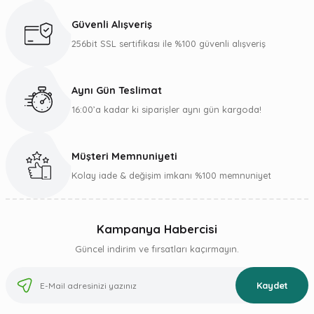
Ürün açıklamasında eksik bilgiler bulunuyor.
Güvenli Alışveriş
Ürün bilgilerinde hatalar bulunuyor.
256bit SSL sertifikası ile %100 güvenli alışveriş
Ürün fiyatı diğer sitelerden daha pahalı.
Bu ürüne benzer farklı alternatifler olmalı.
Aynı Gün Teslimat
16:00’a kadar ki siparişler aynı gün kargoda!
Müşteri Memnuniyeti
Gönder
Kolay iade & değişim imkanı %100 memnuniyet
Kampanya Habercisi
Güncel indirim ve fırsatları kaçırmayın.
Kaydet