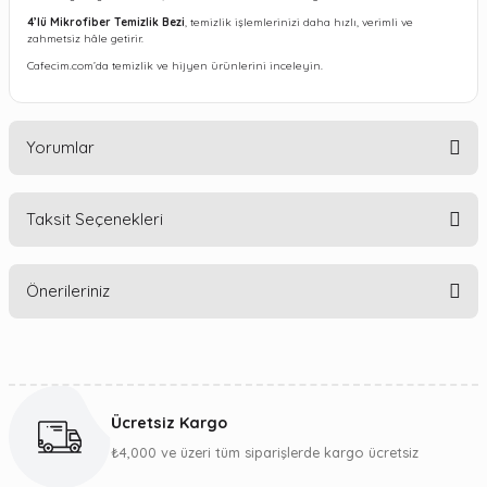
4’lü Mikrofiber Temizlik Bezi
, temizlik işlemlerinizi daha hızlı, verimli ve
zahmetsiz hâle getirir.
Cafecim.com’da temizlik ve hijyen ürünlerini inceleyin.
Yorumlar
Taksit Seçenekleri
Bu ürüne ilk yorumu siz yapın!
Önerileriniz
Yorum Yaz
Bu ürünün fiyat bilgisi, resim, ürün açıklamalarında ve diğer
konularda yetersiz gördüğünüz noktaları öneri formunu
kullanarak tarafımıza iletebilirsiniz.
Ücretsiz Kargo
Görüş ve önerileriniz için teşekkür ederiz.
₺4,000 ve üzeri tüm siparişlerde kargo ücretsiz
Ürün resmi kalitesiz, bozuk veya görüntülenemiyor.