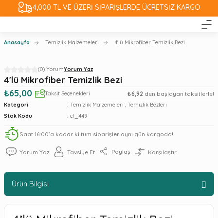
4,000 TL VE ÜZERİ SİPARİŞLERDE ÜCRETSİZ KARGO
Anasayfa
Temizlik Malzemeleri
4'lü Mikrofiber Temizlik Bezi
(0) Yorum
Yorum Yaz
4'lü Mikrofiber Temizlik Bezi
₺65,00
Taksit Seçenekleri
₺6,92
den başlayan taksitlerle!
Kategori
Temizlik Malzemeleri
,
Temizlik Bezleri
Stok Kodu
cf_449
Saat 16:00’a kadar ki tüm siparişler aynı gün kargoda!
Paylaş
Yorum Yaz
Tavsiye Et
Karşılaştır
Ürün Bilgisi