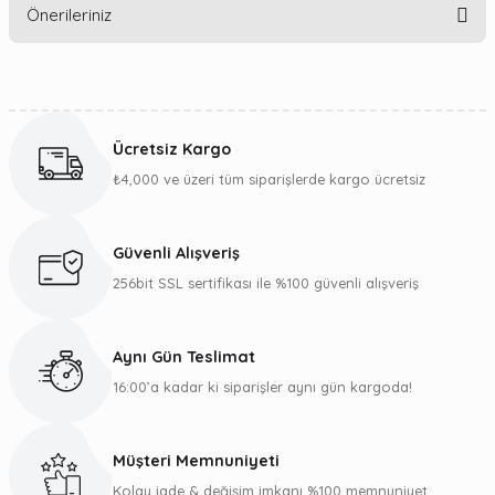
Önerileriniz
Yorum Yaz
Bu ürünün fiyat bilgisi, resim, ürün açıklamalarında ve diğer
konularda yetersiz gördüğünüz noktaları öneri formunu
kullanarak tarafımıza iletebilirsiniz.
Ücretsiz Kargo
Görüş ve önerileriniz için teşekkür ederiz.
₺4,000 ve üzeri tüm siparişlerde kargo ücretsiz
Ürün resmi kalitesiz, bozuk veya görüntülenemiyor.
Ürün açıklamasında eksik bilgiler bulunuyor.
Güvenli Alışveriş
Ürün bilgilerinde hatalar bulunuyor.
256bit SSL sertifikası ile %100 güvenli alışveriş
Ürün fiyatı diğer sitelerden daha pahalı.
Bu ürüne benzer farklı alternatifler olmalı.
Aynı Gün Teslimat
16:00’a kadar ki siparişler aynı gün kargoda!
Müşteri Memnuniyeti
Gönder
Kolay iade & değişim imkanı %100 memnuniyet