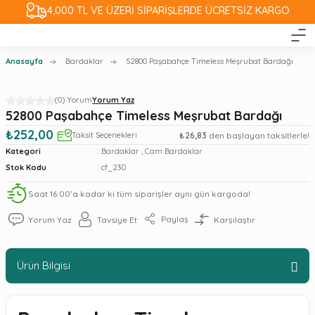
4,000 TL VE ÜZERİ SİPARİŞLERDE ÜCRETSİZ KARGO
Anasayfa
Bardaklar
52800 Paşabahçe Timeless Meşrubat Bardağı
(0) Yorum
Yorum Yaz
52800 Paşabahçe Timeless Meşrubat Bardağı
₺252,00
Taksit Seçenekleri
₺26,83
den başlayan taksitlerle!
Kategori
Bardaklar
,
Cam Bardaklar
Stok Kodu
cf_230
Saat 16:00’a kadar ki tüm siparişler aynı gün kargoda!
Paylaş
Yorum Yaz
Tavsiye Et
Karşılaştır
Ürün Bilgisi