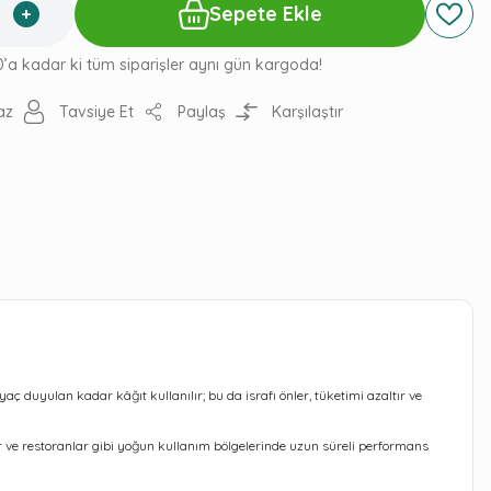
Sepete Ekle
0’a kadar ki tüm siparişler aynı gün kargoda!
az
Tavsiye Et
Paylaş
Karşılaştır
yaç duyulan kadar kâğıt kullanılır; bu da israfı önler, tüketimi azaltır ve
ler ve restoranlar gibi yoğun kullanım bölgelerinde uzun süreli performans