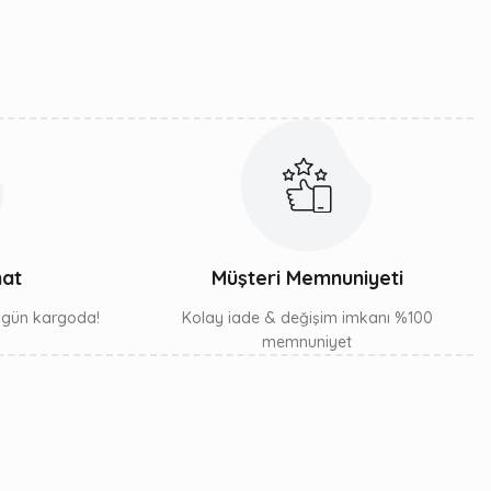
mat
Müşteri Memnuniyeti
ı gün kargoda!
Kolay iade & değişim imkanı %100
memnuniyet