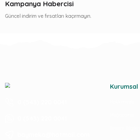
Kampanya Habercisi
Güncel indirim ve fırsatları kaçırmayın.
Kurumsal
0 (543) 220 0041
Hakkımızda
Mağazamız
0 (543) 220 0041
İletişim Bilgile
baymeka@hotmail.com