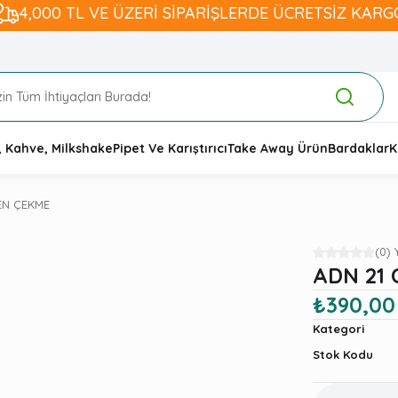
4,000 TL VE ÜZERİ SİPARİŞLERDE ÜCRETSİZ KARG
, Kahve, Milkshake
Pipet Ve Karıştırıcı
Take Away Ürün
Bardaklar
K
EN ÇEKME
(0)
ADN 21 
₺390,00
Kategori
Stok Kodu