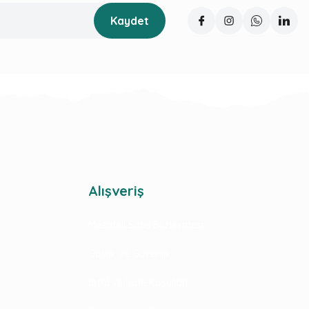
Kaydet
Alışveriş
Mesafeli Satış Sözleşmesi
Gizlilik ve Güvenlik
İptal ve İade Koşulları