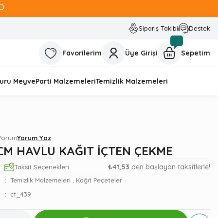
O
Sipariş Takibi
Destek
Favorilerim
Üye Girişi
Sepetim
uru Meyve
Parti Malzemeleri
Temizlik Malzemeleri
 Yorum
Yorum Yaz
CM HAVLU KAĞIT İÇTEN ÇEKME
₺41,53
den başlayan taksitlerle!
Taksit Seçenekleri
Temizlik Malzemeleri
,
Kağıt Peçeteler
cf_439