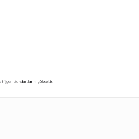
ve hijyen standartlarını yükseltir.
ularda yetersiz gördüğünüz noktaları öneri formunu kullanarak tarafımıza 
Bu ürüne ilk yorumu siz yapın!