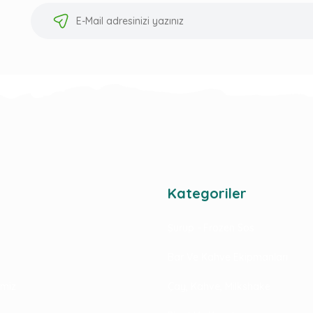
Kategoriler
Şurup - Frozen Sos
Bar Ve Kahve Ekipmanları
rimiz
Çay, Kahve, Milkshake