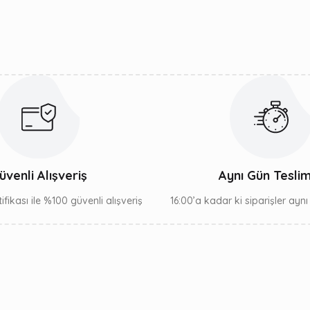
Yorum Yaz
Gönder
üvenli Alışveriş
Aynı Gün Tesli
ifikası ile %100 güvenli alışveriş
16:00’a kadar ki siparişler ayn