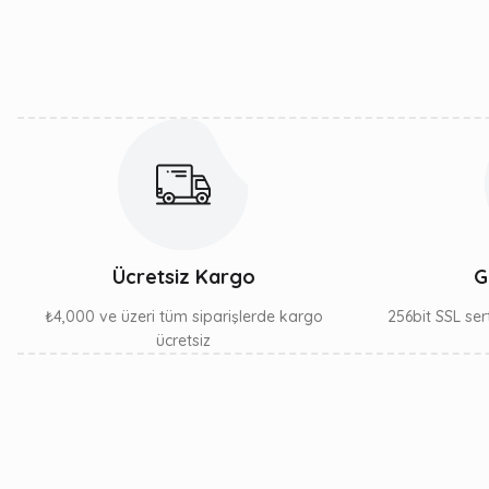
Ürün açıklamasında eksik bilgiler bulunuyor.
Ürün bilgilerinde hatalar bulunuyor.
Ürün fiyatı diğer sitelerden daha pahalı.
Bu ürüne benzer farklı alternatifler olmalı.
Ücretsiz Kargo
G
₺4,000 ve üzeri tüm siparişlerde kargo
256bit SSL sert
ücretsiz