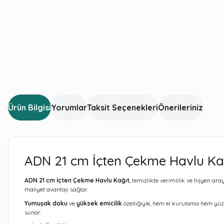
Ürün Bilgisi
Yorumlar
Taksit Seçenekleri
Önerileriniz
ADN 21 cm İçten Çekme Havlu Kağ
ADN 21 cm İçten Çekme Havlu Kağıt
, temizlikte verimlilik ve hijyen ar
maliyet avantajı sağlar.
Yumuşak doku
ve
yüksek emicilik
özelliğiyle, hem el kurulama hem yüzey
sunar.