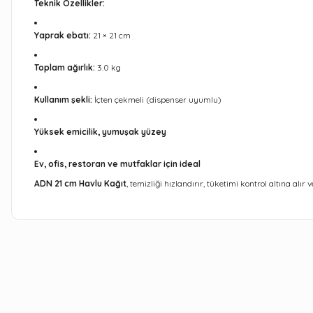
Teknik Özellikler:
Yaprak ebatı:
21 × 21 cm
Toplam ağırlık:
3.0 kg
Kullanım şekli:
İçten çekmeli (dispenser uyumlu)
Yüksek emicilik, yumuşak yüzey
Ev, ofis, restoran ve mutfaklar için ideal
ADN 21 cm Havlu Kağıt
, temizliği hızlandırır, tüketimi kontrol altına alır 
Bu ürünün fiyat bilgisi, resim, ürün açıklamalarında ve diğer kon
Görüş ve önerileriniz için teşekkür ederiz.
Ürün resmi kalitesiz, bozuk veya görüntülenemiyor.