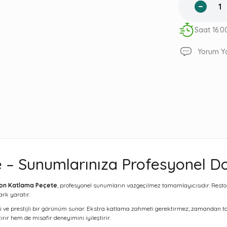
Saat 16:0
Yorum Y
– Sunumlarınıza Profesyonel D
on Katlama Peçete
, profesyonel sunumların vazgeçilmez tamamlayıcısıdır. Restoran
rk yaratır.
 ve prestijli bir görünüm sunar. Ekstra katlama zahmeti gerektirmez; zamandan ta
ır hem de misafir deneyimini iyileştirir.