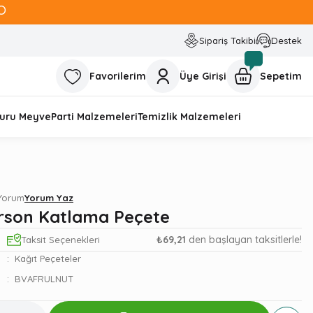
O
Sipariş Takibi
Destek
Favorilerim
Üye Girişi
Sepetim
uru Meyve
Parti Malzemeleri
Temizlik Malzemeleri
 Yorum
Yorum Yaz
son Katlama Peçete
₺69,21
den başlayan taksitlerle!
Taksit Seçenekleri
Kağıt Peçeteler
BVAFRULNUT