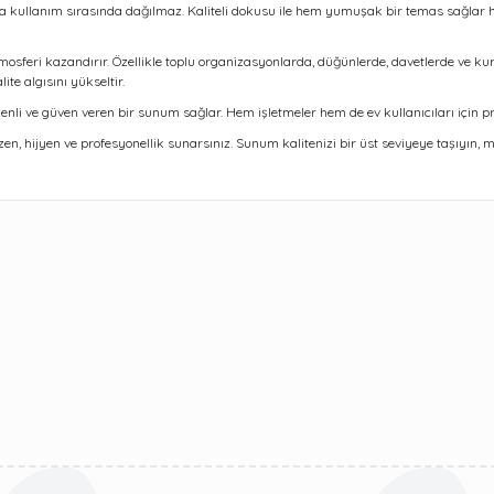
ıyla kullanım sırasında dağılmaz. Kaliteli dokusu ile hem yumuşak bir temas sağlar 
tmosferi kazandırır. Özellikle toplu organizasyonlarda, düğünlerde, davetlerde ve
te algısını yükseltir.
üzenli ve güven veren bir sunum sağlar. Hem işletmeler hem de ev kullanıcıları için pr
 hijyen ve profesyonellik sunarsınız. Sunum kalitenizi bir üst seviyeye taşıyın, misa
ularda yetersiz gördüğünüz noktaları öneri formunu kullanarak tarafımıza 
Bu ürüne ilk yorumu siz yapın!
Yorum Yaz