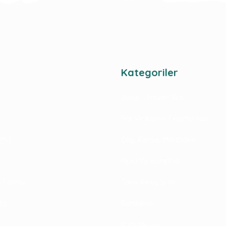
Kategoriler
Şurup - Frozen Sos
Bar Ve Kahve Ekipmanları
rimiz
Çay, Kahve, Milkshake
Pipet Ve Karıştırıcı
im Formu
Take Away Ürün
riş
Bardaklar
Kuru Meyve