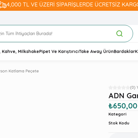
4,000 TL VE ÜZERİ SİPARİŞLERDE ÜCRETSİZ KARG
, Kahve, Milkshake
Pipet Ve Karıştırıcı
Take Away Ürün
Bardaklar
K
son Katlama Peçete
(0)
ADN Gar
₺650,00
Kategori
Stok Kodu