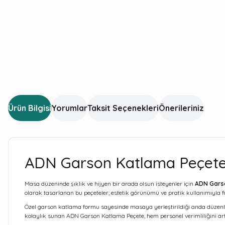
Ürün Bilgisi
Yorumlar
Taksit Seçenekleri
Önerileriniz
ADN Garson Katlama Peçete 
Masa düzeninde şıklık ve hijyen bir arada olsun isteyenler için
ADN Gars
olarak tasarlanan bu peçeteler; estetik görünümü ve pratik kullanımıyla fa
Özel garson katlama formu sayesinde masaya yerleştirildiği anda düzenli
kolaylık sunan ADN Garson Katlama Peçete, hem personel verimliliğini artır