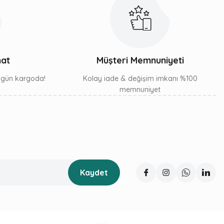
mat
Müşteri Memnuniyeti
ı gün kargoda!
Kolay iade & değişim imkanı %100
memnuniyet
Kaydet