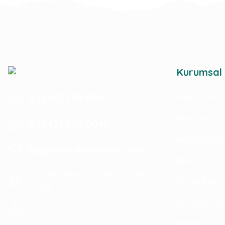
Kurumsal
0 (543) 220 0041
Hakkımızda
Mağazamız
0 (543) 220 0041
İletişim Bilgile
baymeka@hotmail.com
İletişim Formu
Saray Mah Pelitlik Cad No 24/A Alanya
Havale Bildir
Antalya
Kurumsal Sipa
09:00 - 19:30
Haberler