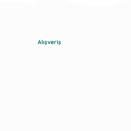
Alışveriş
Mesafeli Satış Sözleşmesi
Gizlilik ve Güvenlik
İptal ve İade Koşulları
Kişisel Veriler Politikası
İade ve Değişim
Kampanya Koşulları