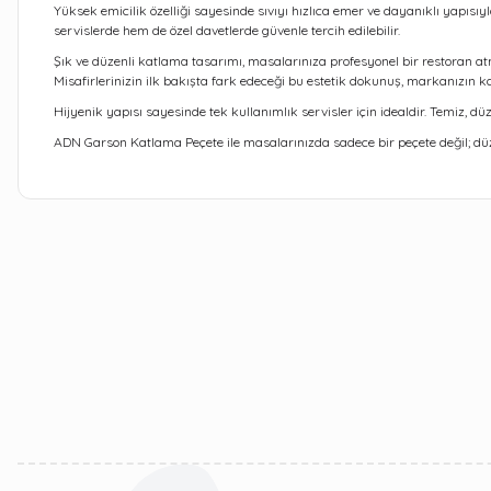
Yüksek emicilik özelliği sayesinde sıvıyı hızlıca emer ve dayanıklı yapıs
servislerde hem de özel davetlerde güvenle tercih edilebilir.
Şık ve düzenli katlama tasarımı, masalarınıza profesyonel bir restoran a
Misafirlerinizin ilk bakışta fark edeceği bu estetik dokunuş, markanızın kali
Hijyenik yapısı sayesinde tek kullanımlık servisler için idealdir. Temiz, d
ADN Garson Katlama Peçete ile masalarınızda sadece bir peçete değil; düzen,
Bu ürünün fiyat bilgisi, resim, ürün açıklamalarında ve diğer kon
Görüş ve önerileriniz için teşekkür ederiz.
Ürün resmi kalitesiz, bozuk veya görüntülenemiyor.
Ürün açıklamasında eksik bilgiler bulunuyor.
Ürün bilgilerinde hatalar bulunuyor.
Ürün fiyatı diğer sitelerden daha pahalı.
Bu ürüne benzer farklı alternatifler olmalı.