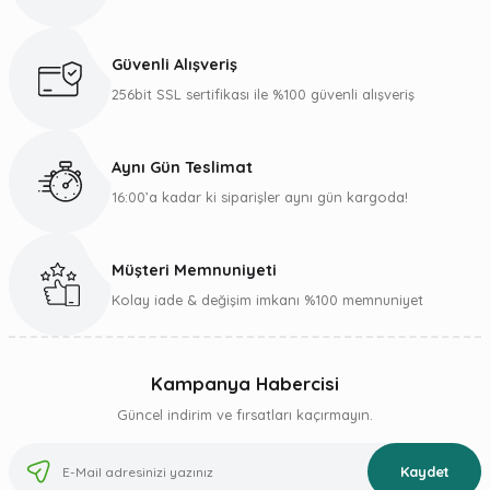
Ürün resmi kalitesiz, bozuk veya görüntülenemiyor.
Ürün açıklamasında eksik bilgiler bulunuyor.
Güvenli Alışveriş
Ürün bilgilerinde hatalar bulunuyor.
256bit SSL sertifikası ile %100 güvenli alışveriş
Ürün fiyatı diğer sitelerden daha pahalı.
Bu ürüne benzer farklı alternatifler olmalı.
Aynı Gün Teslimat
16:00’a kadar ki siparişler aynı gün kargoda!
Müşteri Memnuniyeti
Gönder
Kolay iade & değişim imkanı %100 memnuniyet
Kampanya Habercisi
Güncel indirim ve fırsatları kaçırmayın.
Kaydet