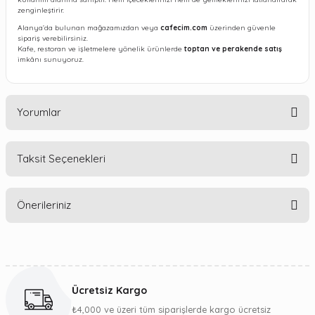
zenginleştirir.
Alanya’da bulunan mağazamızdan veya
cafecim.com
üzerinden güvenle
sipariş verebilirsiniz.
Kafe, restoran ve işletmelere yönelik ürünlerde
toptan ve perakende satış
imkânı sunuyoruz.
Yorumlar
Taksit Seçenekleri
Bu ürüne ilk yorumu siz yapın!
Önerileriniz
Yorum Yaz
Bu ürünün fiyat bilgisi, resim, ürün açıklamalarında ve diğer
konularda yetersiz gördüğünüz noktaları öneri formunu
kullanarak tarafımıza iletebilirsiniz.
Ücretsiz Kargo
Görüş ve önerileriniz için teşekkür ederiz.
₺4,000 ve üzeri tüm siparişlerde kargo ücretsiz