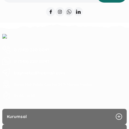
0 (543) 220 0041
0 (543) 220 0041
baymeka@hotmail.com
Saray Mah Pelitlik Cad No 24/A Alanya Antalya
09:00 - 19:30
Kurumsal