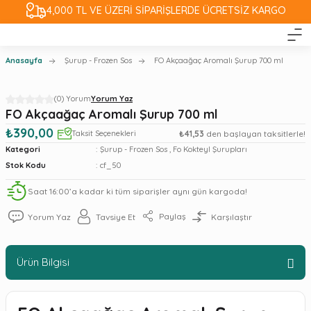
4,000 TL VE ÜZERİ SİPARİŞLERDE ÜCRETSİZ KARGO
Anasayfa
Şurup - Frozen Sos
FO Akçaağaç Aromalı Şurup 700 ml
(0) Yorum
Yorum Yaz
FO Akçaağaç Aromalı Şurup 700 ml
₺390,00
Taksit Seçenekleri
₺41,53
den başlayan taksitlerle!
Kategori
Şurup - Frozen Sos
,
Fo Kokteyl Şurupları
Stok Kodu
cf_50
Saat 16:00’a kadar ki tüm siparişler aynı gün kargoda!
Paylaş
Yorum Yaz
Tavsiye Et
Karşılaştır
Ürün Bilgisi