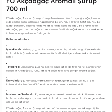
FO Akçaağaç
Aromalı Şurup
700 ml
FO Akçaağaç Aromalı Şurup, Kuzey Amerika'nın ünlü akçaağaç ağaçlarından
elde edilen doğal özleriyle hazırlanmış bir üründür. Tatlı ve hafif odunsu bir
lezzet sunarak, içeceklerinize ve tatlılarınıza kendine özgü bir aroma katar.
Akçaağaç şurubunun doğal tat ve kokusu, özellikle soğuk ve sıcak içeceklerde,
tatlılarda ve yemeklerde fark yaratır.
Kullanım Alanları:
İçeceklerde:
Kahve, çay, sıcak çikolata, smoothie, milkshake gibi içeceklerde
kullanılabilir. Şurubun tatlı ve aromatik özellikleri, içeceklere farklı bir lezzet
katar.
Tatlılarda:
Dondurma, puding, kek ve diğer tatlılarda tatlandırıcı olarak tercih
edilebilir. Akçaağaç şurubu, tatlılara doğal tatlılık ve zengin aroma sağlar.
Kahvaltılarda:
Pancake, waffle, french toast, yulaf ezmesi ve müsli gibi
kahvaltılıklar üzerine dökülerek tatlandırıcı olarak kullanılabilir.
Marinat ve Soslarda:
Et, tavuk veya sebzelerin marinatında kullanılarak tatlı
bir lezzet ekler. Ayrıca, soslarda da tatlandırıcı olarak kullanılabilir ve yemeklere
özgün bir tat katar.
FO Akçaağaç Aromalı Şurup, tatlı ve hafif odunsu tadıyla mutfakta geniş bir
kullanım alanına sahiptir. Hem içeceklerinizi hem de yemeklerinizi tatlandırarak