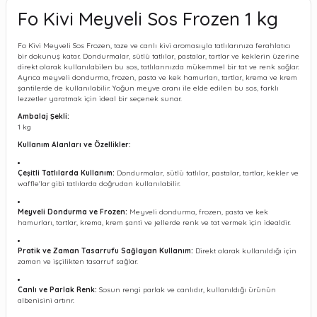
Fo Kivi Meyveli Sos Frozen 1 kg
Fo Kivi Meyveli Sos Frozen, taze ve canlı kivi aromasıyla tatlılarınıza ferahlatıcı
bir dokunuş katar. Dondurmalar, sütlü tatlılar, pastalar, tartlar ve keklerin üzerine
direkt olarak kullanılabilen bu sos, tatlılarınızda mükemmel bir tat ve renk sağlar.
Ayrıca meyveli dondurma, frozen, pasta ve kek hamurları, tartlar, krema ve krem
şantilerde de kullanılabilir. Yoğun meyve oranı ile elde edilen bu sos, farklı
lezzetler yaratmak için ideal bir seçenek sunar.
Ambalaj Şekli:
1 kg
Kullanım Alanları ve Özellikler:
Çeşitli Tatlılarda Kullanım:
Dondurmalar, sütlü tatlılar, pastalar, tartlar, kekler ve
waffle'lar gibi tatlılarda doğrudan kullanılabilir.
Meyveli Dondurma ve Frozen:
Meyveli dondurma, frozen, pasta ve kek
hamurları, tartlar, krema, krem şanti ve jellerde renk ve tat vermek için idealdir.
Pratik ve Zaman Tasarrufu Sağlayan Kullanım:
Direkt olarak kullanıldığı için
zaman ve işçilikten tasarruf sağlar.
Canlı ve Parlak Renk:
Sosun rengi parlak ve canlıdır, kullanıldığı ürünün
albenisini artırır.