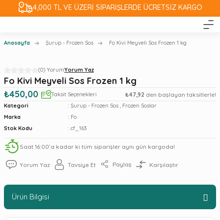
4,000 TL VE ÜZERİ SİPARİŞLERDE ÜCRETSİZ KARGO
Anasayfa
Şurup - Frozen Sos
Fo Kivi Meyveli Sos Frozen 1 kg
(0) Yorum
Yorum Yaz
Fo Kivi Meyveli Sos Frozen 1 kg
₺450,00
Taksit Seçenekleri
₺47,92
den başlayan taksitlerle!
Kategori
Şurup - Frozen Sos
,
Frozen Soslar
Marka
Fo
Stok Kodu
cf_163
Saat 16:00’a kadar ki tüm siparişler aynı gün kargoda!
Paylaş
Yorum Yaz
Tavsiye Et
Karşılaştır
Ürün Bilgisi