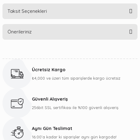
Taksit Seçenekleri
Bu ürüne ilk yorumu siz yapın!
Önerileriniz
Yorum Yaz
Bu ürünün fiyat bilgisi, resim, ürün açıklamalarında ve diğer
konularda yetersiz gördüğünüz noktaları öneri formunu
kullanarak tarafımıza iletebilirsiniz.
Ücretsiz Kargo
Görüş ve önerileriniz için teşekkür ederiz.
₺4,000 ve üzeri tüm siparişlerde kargo ücretsiz
Ürün resmi kalitesiz, bozuk veya görüntülenemiyor.
Ürün açıklamasında eksik bilgiler bulunuyor.
Güvenli Alışveriş
Ürün bilgilerinde hatalar bulunuyor.
256bit SSL sertifikası ile %100 güvenli alışveriş
Ürün fiyatı diğer sitelerden daha pahalı.
Bu ürüne benzer farklı alternatifler olmalı.
Aynı Gün Teslimat
16:00’a kadar ki siparişler aynı gün kargoda!