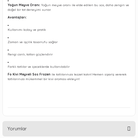
Yoğun Meyve Oranı:
Yoğun meyve oranı ile elde edilen bu sos, daha zengin ve
doğal bir tat deneyimi sunar.
Avantajları:
Kullanımı kolay ve pratik
Zaman ve işçilik tasarrufu sağlar
Rengi canlı, tatları güçlendirir
Farklı tatlılar ve içeceklerde kullanılabilir
Fo Kivi Meyveli Sos Frozen
ile tatlılarınıza lezzet katın! Hemen sipariş vererek
tatlılarınıza mükemmel bir kivi aroması ekleyin!
Yorumlar