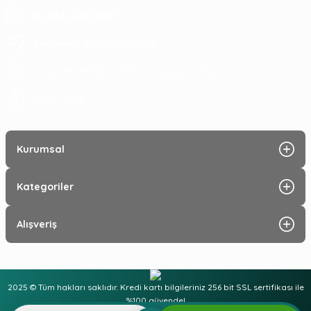
0 (543) 220 0041
baymeka@hotmail.com
Saray Mah Pelitlik Cad No 24/A Alanya Antalya
09:00 - 19:30
Kurumsal
Kategoriler
Alışveriş
2025 © Tüm hakları saklıdır. Kredi kartı bilgileriniz 256 bit SSL sertifikası ile
%100 güvende!