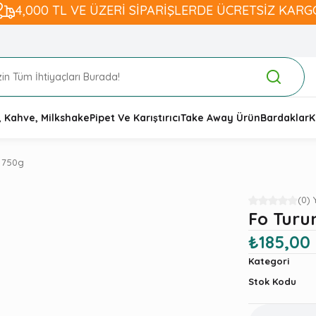
4,000 TL VE ÜZERİ SİPARİŞLERDE ÜCRETSİZ KARG
, Kahve, Milkshake
Pipet Ve Karıştırıcı
Take Away Ürün
Bardaklar
K
 750g
(0)
Fo Turu
₺185,00
Kategori
Stok Kodu