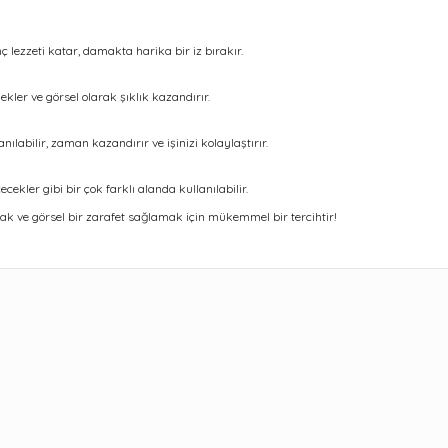
nç lezzeti katar, damakta harika bir iz bırakır.
ekler ve görsel olarak şıklık kazandırır.
abilir, zaman kazandırır ve işinizi kolaylaştırır.
ekler gibi bir çok farklı alanda kullanılabilir.
mak ve görsel bir zarafet sağlamak için mükemmel bir tercihtir!
ularda yetersiz gördüğünüz noktaları öneri formunu kullanarak tarafımıza 
Bu ürüne ilk yorumu siz yapın!
Yorum Yaz