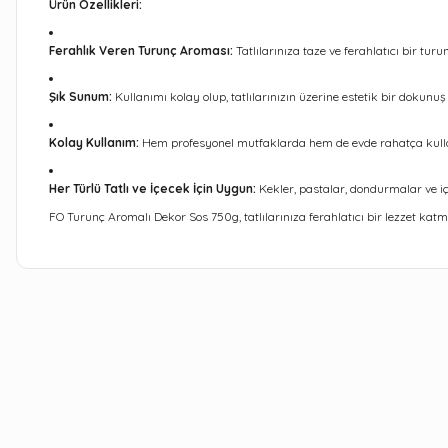
Ürün Özellikleri:
Ferahlık Veren Turunç Aroması:
Tatlılarınıza taze ve ferahlatıcı bir turu
Şık Sunum:
Kullanımı kolay olup, tatlılarınızın üzerine estetik bir dokunuş 
Kolay Kullanım:
Hem profesyonel mutfaklarda hem de evde rahatça kullanıl
Her Türlü Tatlı ve İçecek İçin Uygun:
Kekler, pastalar, dondurmalar ve içec
FO Turunç Aromalı Dekor Sos 750g, tatlılarınıza ferahlatıcı bir lezzet kat
Bu ürünün fiyat bilgisi, resim, ürün açıklamalarında ve diğer kon
Görüş ve önerileriniz için teşekkür ederiz.
Ürün resmi kalitesiz, bozuk veya görüntülenemiyor.
Ürün açıklamasında eksik bilgiler bulunuyor.
Ürün bilgilerinde hatalar bulunuyor.