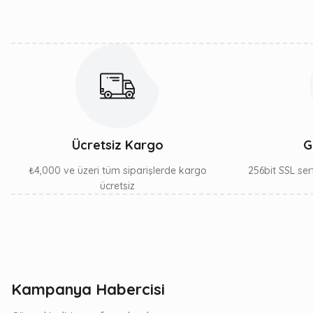
Ürün fiyatı diğer sitelerden daha pahalı.
Bu ürüne benzer farklı alternatifler olmalı.
Ücretsiz Kargo
G
₺4,000 ve üzeri tüm siparişlerde kargo
256bit SSL sert
ücretsiz
Kampanya Habercisi