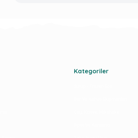
Kategoriler
Şurup - Frozen Sos
Bar Ve Kahve Ekipmanları
rimiz
Çay, Kahve, Milkshake
Pipet Ve Karıştırıcı