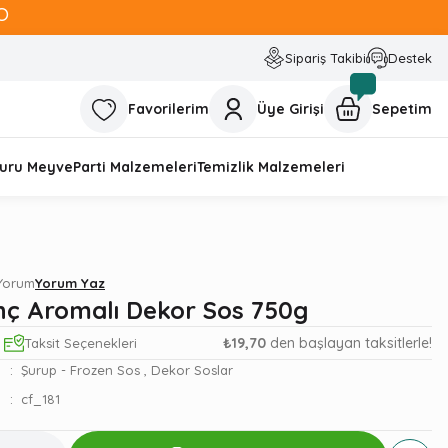
O
Sipariş Takibi
Destek
Favorilerim
Üye Girişi
Sepetim
uru Meyve
Parti Malzemeleri
Temizlik Malzemeleri
 Yorum
Yorum Yaz
nç Aromalı Dekor Sos 750g
₺19,70
den başlayan taksitlerle!
Taksit Seçenekleri
Şurup - Frozen Sos
,
Dekor Soslar
cf_181