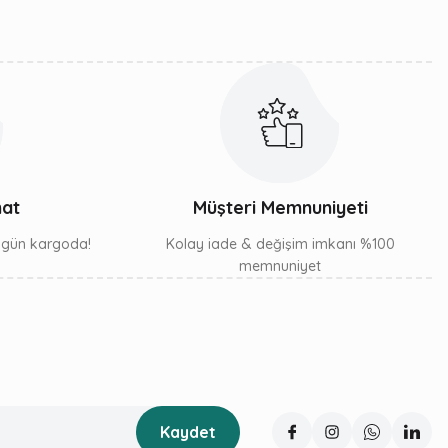
mat
Müşteri Memnuniyeti
ı gün kargoda!
Kolay iade & değişim imkanı %100
memnuniyet
Kaydet