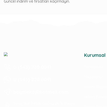
Güncel indirim ve fırsatları kaçırmayın.
Kurumsal
0 (543) 220 0041
Hakkımızda
Mağazamız
0 (543) 220 0041
İletişim Bilgile
baymeka@hotmail.com
İletişim Formu
Saray Mah Pelitlik Cad No 24/A Alanya