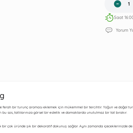
Saat 16:0
Yorum Y
0g
e ve ferah bir turunç aroması eklemek için mükemmel bir tercihtir. Yoğun ve doğal turu
bu sos, tatlılarınıza görsel bir estetik ve damaklarda unutulmaz bir tat bırakır.
 bir çok üründe şık bir dekoratif dokunuş sağlar. Aynı zamanda içeceklerinizde de ku