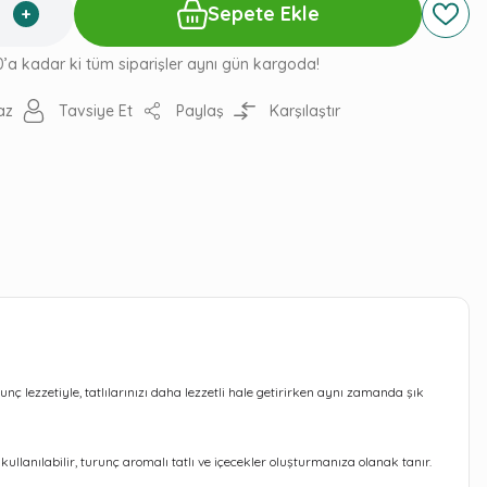
Sepete Ekle
0’a kadar ki tüm siparişler aynı gün kargoda!
az
Tavsiye Et
Paylaş
Karşılaştır
nç lezzetiyle, tatlılarınızı daha lezzetli hale getirirken aynı zamanda şık
llanılabilir, turunç aromalı tatlı ve içecekler oluşturmanıza olanak tanır.