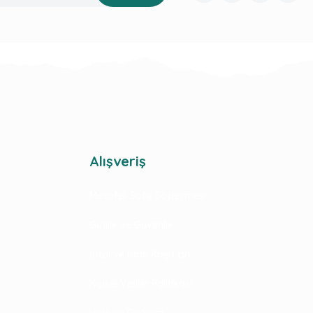
Alışveriş
Mesafeli Satış Sözleşmesi
Gizlilik ve Güvenlik
İptal ve İade Koşulları
Kişisel Veriler Politikası