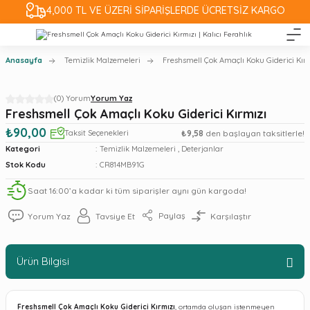
4,000 TL VE ÜZERİ SİPARİŞLERDE ÜCRETSİZ KARGO
Anasayfa
Temizlik Malzemeleri
Freshsmell Çok Amaçlı Koku Giderici Kır
(0) Yorum
Yorum Yaz
Freshsmell Çok Amaçlı Koku Giderici Kırmızı
₺90,00
Taksit Seçenekleri
₺9,58
den başlayan taksitlerle!
Kategori
Temizlik Malzemeleri
,
Deterjanlar
Stok Kodu
CR814MB91G
Saat 16:00’a kadar ki tüm siparişler aynı gün kargoda!
Paylaş
Yorum Yaz
Tavsiye Et
Karşılaştır
Ürün Bilgisi
Freshsmell Çok Amaçlı Koku Giderici Kırmızı
, ortamda oluşan istenmeyen