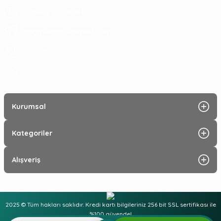
0 (543) 220 0041
baymeka@hotmail.com
Saray Mah Pelitlik Cad No 24/A Alanya Antalya
09:00 - 19:30
Kurumsal
Kategoriler
Alışveriş
2025 © Tüm hakları saklıdır. Kredi kartı bilgileriniz 256 bit SSL sertifikası ile
%100 güvende!