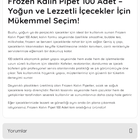
Frozen Kalın Pipet 100 Adet –
Yoğun ve Lezzetli İçecekler İçin
Mükemmel Seçim!
Buzlu, yoğun ya da parçacıklı içecekler için ideal bir kullanım sunan
Frozen
Kalın Pipet 100 Adet
, kalın formu sayesinde özellikle smoothie, bubble tea,
milkshake, frozen ve benzeri içeceklerde rahat bir içim sağlar. Geniş iç çapı,
içeceklerin tıkanmadan keyifle tüketilmesine imkân tanırken, canlı renkleriyle
servislerinize eğlenceli bir dokunuş katar.
100 adetlik ekonomik paket yapısı sayesinde hem evde hem de işletmelerde
uzun süreli kullanım için idealdir. Kafeler, restoranlar, dondurma ve içecek
büfeleri gibi profesyonel servis alanlarında pratikliği ve şık görünümüyle öne
çıkar. Tek kullanımlık hijyenik yapısı, müşterileriniz için güvenli bir tüketim
deneyimi sunar.
Dayanıklı plastikten üretilmiş olan Frozen Kalın Pipetler, sıcak ve soğuk
içeceklere karşı dirençlidir. Renkli tasarımı sayesinde hem çocuklar hem de
yetişkinler tarafından severek kullanılır ve sunumlarınızı daha cazip hale getirir.
Eğer içeceklerinizde lezzeti ve görselliği aynı anda ön plana çıkarmak
istiyorsanız,
Frozen Kalın Pipet 100 Adet
tam aradığınız üründür!
Yorumlar