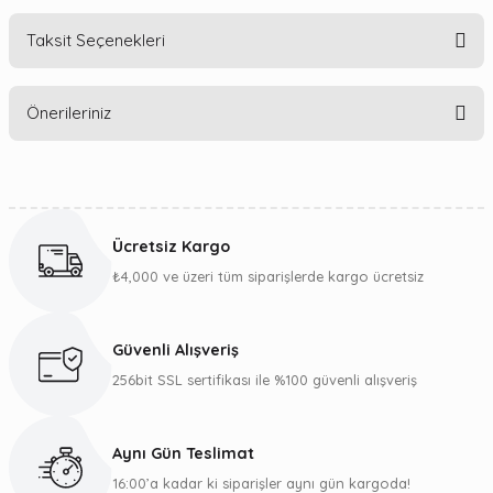
Taksit Seçenekleri
Bu ürüne ilk yorumu siz yapın!
Önerileriniz
Yorum Yaz
Bu ürünün fiyat bilgisi, resim, ürün açıklamalarında ve diğer
konularda yetersiz gördüğünüz noktaları öneri formunu
kullanarak tarafımıza iletebilirsiniz.
Ücretsiz Kargo
Görüş ve önerileriniz için teşekkür ederiz.
₺4,000 ve üzeri tüm siparişlerde kargo ücretsiz
Ürün resmi kalitesiz, bozuk veya görüntülenemiyor.
Ürün açıklamasında eksik bilgiler bulunuyor.
Güvenli Alışveriş
Ürün bilgilerinde hatalar bulunuyor.
256bit SSL sertifikası ile %100 güvenli alışveriş
Ürün fiyatı diğer sitelerden daha pahalı.
Bu ürüne benzer farklı alternatifler olmalı.
Aynı Gün Teslimat
16:00’a kadar ki siparişler aynı gün kargoda!