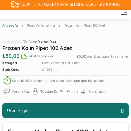
4,000 TL VE ÜZERİ SİPARİŞLERDE ÜCRETSİZ KARGO
Anasayfa
Pipet Ve Karıştırıcı
Frozen Kalın Pipet 100 Adet
(0) Yorum
Yorum Yaz
Frozen Kalın Pipet 100 Adet
₺50,00
Taksit Seçenekleri
₺5,32
den başlayan taksitlerle!
Kategori
Pipet Ve Karıştırıcı
,
Pipet
Stok Kodu
cf_276
Saat 16:00’a kadar ki tüm siparişler aynı gün kargoda!
Paylaş
Yorum Yaz
Tavsiye Et
Karşılaştır
Ürün Bilgisi