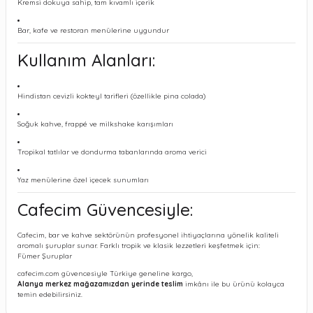
Kremsi dokuya sahip, tam kıvamlı içerik
Bar, kafe ve restoran menülerine uygundur
Kullanım Alanları:
Hindistan cevizli kokteyl tarifleri (özellikle pina colada)
Soğuk kahve, frappé ve milkshake karışımları
Tropikal tatlılar ve dondurma tabanlarında aroma verici
Yaz menülerine özel içecek sunumları
Cafecim Güvencesiyle:
Cafecim, bar ve kahve sektörünün profesyonel ihtiyaçlarına yönelik kaliteli
aromalı şuruplar sunar. Farklı tropik ve klasik lezzetleri keşfetmek için:
Fümer Şuruplar
cafecim.com güvencesiyle Türkiye geneline kargo,
Alanya merkez mağazamızdan yerinde teslim
imkânı ile bu ürünü kolayca
temin edebilirsiniz.