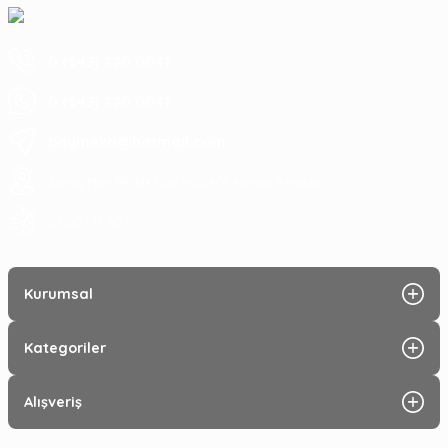
0 (543) 220 0041
0 (543) 220 0041
baymeka@hotmail.com
Saray Mah Pelitlik Cad No 24/A Alanya Antalya
09:00 - 19:30
Kurumsal
Kategoriler
Alışveriş