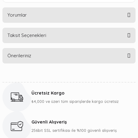
Yorumlar
Taksit Seçenekleri
Bu ürüne ilk yorumu siz yapın!
Önerileriniz
Yorum Yaz
Bu ürünün fiyat bilgisi, resim, ürün açıklamalarında ve diğer
konularda yetersiz gördüğünüz noktaları öneri formunu
kullanarak tarafımıza iletebilirsiniz.
Ücretsiz Kargo
Görüş ve önerileriniz için teşekkür ederiz.
₺4,000 ve üzeri tüm siparişlerde kargo ücretsiz
Ürün resmi kalitesiz, bozuk veya görüntülenemiyor.
Ürün açıklamasında eksik bilgiler bulunuyor.
Güvenli Alışveriş
Ürün bilgilerinde hatalar bulunuyor.
256bit SSL sertifikası ile %100 güvenli alışveriş
Ürün fiyatı diğer sitelerden daha pahalı.