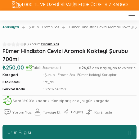
4,000 TL VE ÜZERİ SİPARİŞLERDE ÜCRETSİZ KARGO
Anasayfa
Şurup - Frozen Sos
Fümer Hindistan Cevizi Aromalı Kokteyl Ş
(0) Yorum
Yorum Yaz
Fümer Hindistan Cevizi Aromalı Kokteyl Şurubu
700ml
₺250,00
Taksit Seçenekleri
₺26,62
den başlayan taksitlerle!
Kategori
Şurup - Frozen Sos
,
Fümer Kokteyl Şurupları
Stok Kodu
cf_95
Barkod Kodu
8691123462510
Saat 16:00’a kadar ki tüm siparişler aynı gün kargoda!
Paylaş
Yorum Yaz
Tavsiye Et
Karşılaştır
Ürün Bilgisi