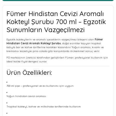
Fümer Hindistan Cevizi Aromalı
Kokteyl Şurubu 700 ml – Egzotik
Sunumların Vazgeçilmezi
Egzotik kokteyllerin ve aromalı içeceklerin vazgeçilmez bileşeni olan
Fümer
Hindistan Cevizi Aromalı Kokteyl Şurubu
, doğal esintiler taşıyan tropikal
tadıyla bar ve kahve tariflerine karakter kazandırır. Yoğun aroması, kıvamı ve
kremamsı lezzetiyle pina colada gibi karışımlarda mükemmel sonuç verir.
FO markasının üreticisi tarafından geliştirilen Fümer, profesyonel kullanım için
ideal kalite-fiyat dengesi sunar.
Ürün Özellikleri:
700 ml şişe – profesyonel ve ev kullanımı için uygun
Yoğun hindistan cevizi aroması
Tropikal kokteyl, kahve ve milkshake tariflerinde kullanım