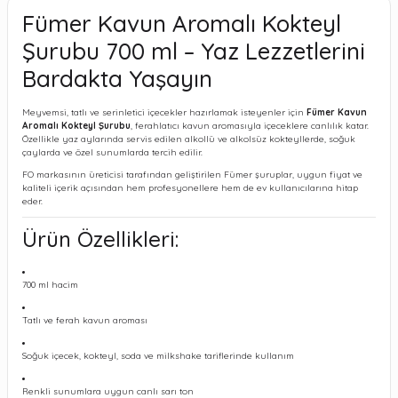
Fümer Kavun Aromalı Kokteyl
Şurubu 700 ml – Yaz Lezzetlerini
Bardakta Yaşayın
Meyvemsi, tatlı ve serinletici içecekler hazırlamak isteyenler için
Fümer Kavun
Aromalı Kokteyl Şurubu
, ferahlatıcı kavun aromasıyla içeceklere canlılık katar.
Özellikle yaz aylarında servis edilen alkollü ve alkolsüz kokteyllerde, soğuk
çaylarda ve özel sunumlarda tercih edilir.
FO markasının üreticisi tarafından geliştirilen Fümer şuruplar, uygun fiyat ve
kaliteli içerik açısından hem profesyonellere hem de ev kullanıcılarına hitap
eder.
Ürün Özellikleri:
700 ml hacim
Tatlı ve ferah kavun aroması
Soğuk içecek, kokteyl, soda ve milkshake tariflerinde kullanım
Renkli sunumlara uygun canlı sarı ton