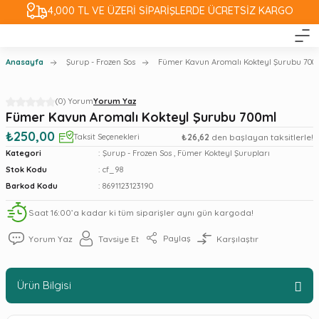
4,000 TL VE ÜZERİ SİPARİŞLERDE ÜCRETSİZ KARGO
Anasayfa
Şurup - Frozen Sos
Fümer Kavun Aromalı Kokteyl Şurubu 700
(0) Yorum
Yorum Yaz
Fümer Kavun Aromalı Kokteyl Şurubu 700ml
₺250,00
Taksit Seçenekleri
₺26,62
den başlayan taksitlerle!
Kategori
Şurup - Frozen Sos
,
Fümer Kokteyl Şurupları
Stok Kodu
cf_98
Barkod Kodu
8691123123190
Saat 16:00’a kadar ki tüm siparişler aynı gün kargoda!
Paylaş
Yorum Yaz
Tavsiye Et
Karşılaştır
Ürün Bilgisi