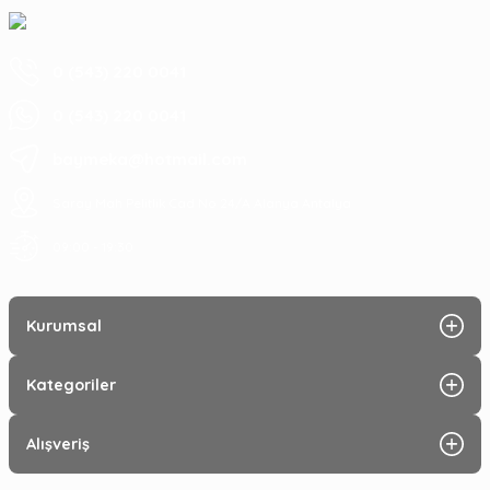
0 (543) 220 0041
0 (543) 220 0041
baymeka@hotmail.com
Saray Mah Pelitlik Cad No 24/A Alanya Antalya
09:00 - 19:30
Kurumsal
Kategoriler
Alışveriş