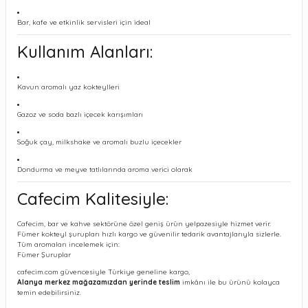
Bar, kafe ve etkinlik servisleri için ideal
Kullanım Alanları:
Kavun aromalı yaz kokteylleri
Gazoz ve soda bazlı içecek karışımları
Soğuk çay, milkshake ve aromalı buzlu içecekler
Dondurma ve meyve tatlılarında aroma verici olarak
Cafecim Kalitesiyle:
Cafecim, bar ve kahve sektörüne özel geniş ürün yelpazesiyle hizmet verir.
Fümer kokteyl şurupları hızlı kargo ve güvenilir tedarik avantajlarıyla sizlerle.
Tüm aromaları incelemek için:
Fümer Şuruplar
cafecim.com güvencesiyle Türkiye geneline kargo,
Alanya merkez mağazamızdan yerinde teslim
imkânı ile bu ürünü kolayca
temin edebilirsiniz.