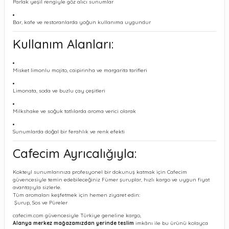
Parlak yeşil rengiyle göz alıcı sunumlar
Bar, kafe ve restoranlarda yoğun kullanıma uygundur
Kullanım Alanları:
Misket limonlu mojito, caipirinha ve margarita tarifleri
Limonata, soda ve buzlu çay çeşitleri
Milkshake ve soğuk tatlılarda aroma verici olarak
Sunumlarda doğal bir ferahlık ve renk efekti
Cafecim Ayrıcalığıyla:
Kokteyl sunumlarınıza profesyonel bir dokunuş katmak için Cafecim
güvencesiyle temin edebileceğiniz Fümer şuruplar, hızlı kargo ve uygun fiyat
avantajıyla sizlerle.
Tüm aromaları keşfetmek için hemen ziyaret edin:
Şurup, Sos ve Püreler
cafecim.com güvencesiyle Türkiye geneline kargo,
Alanya merkez mağazamızdan yerinde teslim
imkânı ile bu ürünü kolayca