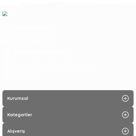
0 (543) 220 0041
0 (543) 220 0041
baymeka@hotmail.com
Saray Mah Pelitlik Cad No 24/A Alanya Antalya
09:00 - 19:30
Kurumsal
Kategoriler
Alışveriş