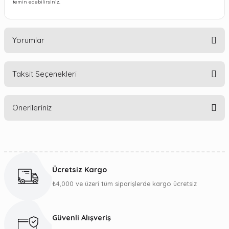
temin edebilirsiniz.
Yorumlar
Taksit Seçenekleri
Bu ürüne ilk yorumu siz yapın!
Önerileriniz
Yorum Yaz
Bu ürünün fiyat bilgisi, resim, ürün açıklamalarında ve diğer
konularda yetersiz gördüğünüz noktaları öneri formunu
kullanarak tarafımıza iletebilirsiniz.
Ücretsiz Kargo
Görüş ve önerileriniz için teşekkür ederiz.
₺4,000 ve üzeri tüm siparişlerde kargo ücretsiz
Ürün resmi kalitesiz, bozuk veya görüntülenemiyor.
Ürün açıklamasında eksik bilgiler bulunuyor.
Güvenli Alışveriş
Ürün bilgilerinde hatalar bulunuyor.