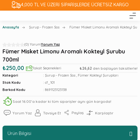
4,000 TL VE ÜZERİ SİPARİŞLERDE ÜCRETSİZ KARGO
Anasayfa
Şurup - Frozen Sos
Fümer Misket Limonu Aromalı Kokteyl Şur
(0) Yorum
Yorum Yaz
Fümer Misket Limonu Aromalı Kokteyl Şurubu
700ml
₺250,00
Taksit Seçenekleri
₺26,62
den başlayan taksitlerle!
Kategori
Şurup - Frozen Sos
,
Fümer Kokteyl Şurupları
Stok Kodu
cf_101
Barkod Kodu
8691123123138
Saat 16:00’a kadar ki tüm siparişler aynı gün kargoda!
Paylaş
Yorum Yaz
Tavsiye Et
Karşılaştır
Ürün Bilgisi