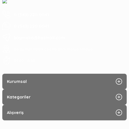
0 (543) 220 0041
0 (543) 220 0041
baymeka@hotmail.com
Saray Mah Pelitlik Cad No 24/A Alanya Antalya
09:00 - 19:30
Kurumsal
Kategoriler
Alışveriş