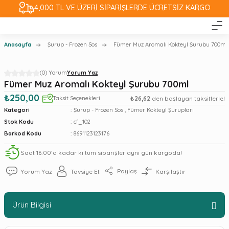
4,000 TL VE ÜZERİ SİPARİŞLERDE ÜCRETSİZ KARGO
Anasayfa
Şurup - Frozen Sos
Fümer Muz Aromalı Kokteyl Şurubu 700ml
(0) Yorum
Yorum Yaz
Fümer Muz Aromalı Kokteyl Şurubu 700ml
₺250,00
Taksit Seçenekleri
₺26,62
den başlayan taksitlerle!
Kategori
Şurup - Frozen Sos
,
Fümer Kokteyl Şurupları
Stok Kodu
cf_102
Barkod Kodu
8691123123176
Saat 16:00’a kadar ki tüm siparişler aynı gün kargoda!
Paylaş
Yorum Yaz
Tavsiye Et
Karşılaştır
Ürün Bilgisi