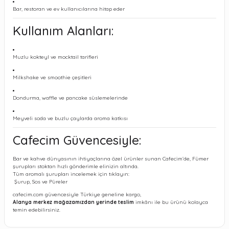
Bar, restoran ve ev kullanıcılarına hitap eder
Kullanım Alanları:
Muzlu kokteyl ve mocktail tarifleri
Milkshake ve smoothie çeşitleri
Dondurma, waffle ve pancake süslemelerinde
Meyveli soda ve buzlu çaylarda aroma katkısı
Cafecim Güvencesiyle:
Bar ve kahve dünyasının ihtiyaçlarına özel ürünler sunan Cafecim’de, Fümer
şurupları stoktan hızlı gönderimle elinizin altında.
Tüm aromalı şurupları incelemek için tıklayın:
Şurup, Sos ve Püreler
cafecim.com güvencesiyle Türkiye geneline kargo,
Alanya merkez mağazamızdan yerinde teslim
imkânı ile bu ürünü kolayca
temin edebilirsiniz.