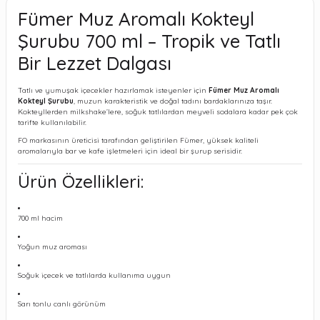
Fümer Muz Aromalı Kokteyl
Şurubu 700 ml – Tropik ve Tatlı
Bir Lezzet Dalgası
Tatlı ve yumuşak içecekler hazırlamak isteyenler için
Fümer Muz Aromalı
Kokteyl Şurubu
, muzun karakteristik ve doğal tadını bardaklarınıza taşır.
Kokteyllerden milkshake’lere, soğuk tatlılardan meyveli sodalara kadar pek çok
tarifte kullanılabilir.
FO markasının üreticisi tarafından geliştirilen Fümer, yüksek kaliteli
aromalarıyla bar ve kafe işletmeleri için ideal bir şurup serisidir.
Ürün Özellikleri:
700 ml hacim
Yoğun muz aroması
Soğuk içecek ve tatlılarda kullanıma uygun
Sarı tonlu canlı görünüm