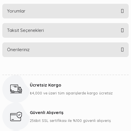
Yorumlar
Taksit Seçenekleri
Bu ürüne ilk yorumu siz yapın!
Önerileriniz
Yorum Yaz
Bu ürünün fiyat bilgisi, resim, ürün açıklamalarında ve diğer
konularda yetersiz gördüğünüz noktaları öneri formunu
kullanarak tarafımıza iletebilirsiniz.
Ücretsiz Kargo
Görüş ve önerileriniz için teşekkür ederiz.
₺4,000 ve üzeri tüm siparişlerde kargo ücretsiz
Ürün resmi kalitesiz, bozuk veya görüntülenemiyor.
Ürün açıklamasında eksik bilgiler bulunuyor.
Güvenli Alışveriş
Ürün bilgilerinde hatalar bulunuyor.
256bit SSL sertifikası ile %100 güvenli alışveriş
Ürün fiyatı diğer sitelerden daha pahalı.