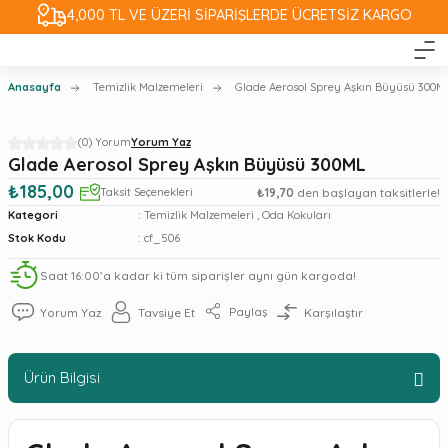
4,000 TL VE ÜZERİ SİPARİŞLERDE ÜCRETSİZ KARGO
Anasayfa
Temizlik Malzemeleri
Glade Aerosol Sprey Aşkın Büyüsü 300M
(0) Yorum
Yorum Yaz
Glade Aerosol Sprey Aşkın Büyüsü 300ML
₺185,00
Taksit Seçenekleri
₺19,70
den başlayan taksitlerle!
Kategori
Temizlik Malzemeleri
,
Oda Kokuları
Stok Kodu
cf_506
Saat 16:00’a kadar ki tüm siparişler aynı gün kargoda!
Paylaş
Yorum Yaz
Tavsiye Et
Karşılaştır
Ürün Bilgisi