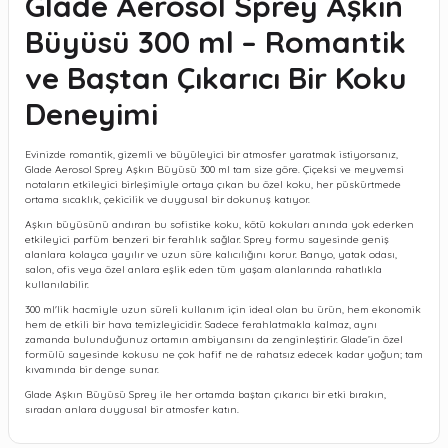
Glade Aerosol Sprey Aşkın
Büyüsü 300 ml – Romantik
ve Baştan Çıkarıcı Bir Koku
Deneyimi
Evinizde romantik, gizemli ve büyüleyici bir atmosfer yaratmak istiyorsanız,
Glade Aerosol Sprey Aşkın Büyüsü 300 ml
tam size göre. Çiçeksi ve meyvemsi
notaların etkileyici birleşimiyle ortaya çıkan bu özel koku, her püskürtmede
ortama sıcaklık, çekicilik ve duygusal bir dokunuş katıyor.
Aşkın büyüsünü andıran bu sofistike koku, kötü kokuları anında yok ederken
etkileyici parfüm benzeri bir ferahlık sağlar. Sprey formu sayesinde geniş
alanlara kolayca yayılır ve uzun süre kalıcılığını korur. Banyo, yatak odası,
salon, ofis veya özel anlara eşlik eden tüm yaşam alanlarında rahatlıkla
kullanılabilir.
300 ml'lik hacmiyle uzun süreli kullanım için ideal olan bu ürün, hem ekonomik
hem de etkili bir hava temizleyicidir. Sadece ferahlatmakla kalmaz, aynı
zamanda bulunduğunuz ortamın ambiyansını da zenginleştirir. Glade’in özel
formülü sayesinde kokusu ne çok hafif ne de rahatsız edecek kadar yoğun; tam
kıvamında bir denge sunar.
Glade Aşkın Büyüsü Sprey
ile her ortamda baştan çıkarıcı bir etki bırakın,
sıradan anlara duygusal bir atmosfer katın.