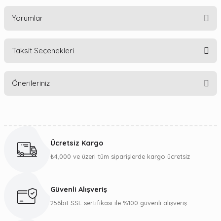
Yorumlar
Taksit Seçenekleri
Bu ürüne ilk yorumu siz yapın!
Önerileriniz
Yorum Yaz
Bu ürünün fiyat bilgisi, resim, ürün açıklamalarında ve diğer
konularda yetersiz gördüğünüz noktaları öneri formunu
kullanarak tarafımıza iletebilirsiniz.
Ücretsiz Kargo
Görüş ve önerileriniz için teşekkür ederiz.
₺4,000 ve üzeri tüm siparişlerde kargo ücretsiz
Ürün resmi kalitesiz, bozuk veya görüntülenemiyor.
Ürün açıklamasında eksik bilgiler bulunuyor.
Güvenli Alışveriş
Ürün bilgilerinde hatalar bulunuyor.
256bit SSL sertifikası ile %100 güvenli alışveriş
Ürün fiyatı diğer sitelerden daha pahalı.