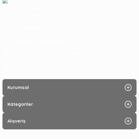
0 (543) 220 0041
0 (543) 220 0041
baymeka@hotmail.com
Saray Mah Pelitlik Cad No 24/A Alanya Antalya
09:00 - 19:30
Kurumsal
Kategoriler
Alışveriş