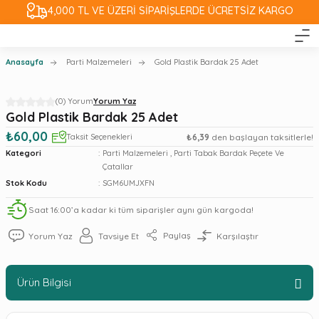
4,000 TL VE ÜZERİ SİPARİŞLERDE ÜCRETSİZ KARGO
Anasayfa
Parti Malzemeleri
Gold Plastik Bardak 25 Adet
(0) Yorum
Yorum Yaz
Gold Plastik Bardak 25 Adet
₺60,00
Taksit Seçenekleri
₺6,39
den başlayan taksitlerle!
Kategori
Parti Malzemeleri
,
Parti Tabak Bardak Peçete Ve
Çatallar
Stok Kodu
SGM6UMJXFN
Saat 16:00’a kadar ki tüm siparişler aynı gün kargoda!
Paylaş
Yorum Yaz
Tavsiye Et
Karşılaştır
Ürün Bilgisi