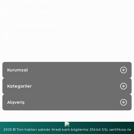
0 (543) 220 0041
0 (543) 220 0041
baymeka@hotmail.com
Saray Mah Pelitlik Cad No 24/A Alanya Antalya
09:00 - 19:30
Kurumsal
Kategoriler
Alışveriş
2025 © Tüm hakları saklıdır. Kredi kartı bilgileriniz 256 bit SSL sertifikası ile