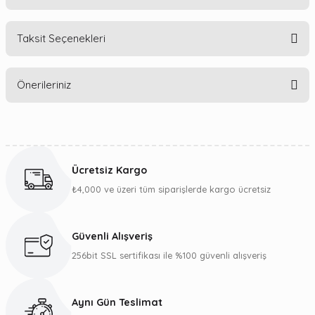
Taksit Seçenekleri
Bu ürüne ilk yorumu siz yapın!
Önerileriniz
Yorum Yaz
Bu ürünün fiyat bilgisi, resim, ürün açıklamalarında ve diğer
konularda yetersiz gördüğünüz noktaları öneri formunu
kullanarak tarafımıza iletebilirsiniz.
Ücretsiz Kargo
Görüş ve önerileriniz için teşekkür ederiz.
₺4,000 ve üzeri tüm siparişlerde kargo ücretsiz
Ürün resmi kalitesiz, bozuk veya görüntülenemiyor.
Ürün açıklamasında eksik bilgiler bulunuyor.
Güvenli Alışveriş
Ürün bilgilerinde hatalar bulunuyor.
256bit SSL sertifikası ile %100 güvenli alışveriş
Ürün fiyatı diğer sitelerden daha pahalı.
Bu ürüne benzer farklı alternatifler olmalı.
Aynı Gün Teslimat