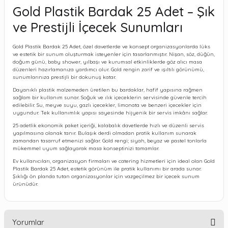
Gold Plastik Bardak 25 Adet – Şık
ve Prestijli İçecek Sunumları
Gold Plastik Bardak 25 Adet, özel davetlerde ve konsept organizasyonlarda lüks
ve estetik bir sunum oluşturmak isteyenler için tasarlanmıştır. Nişan, söz, düğün,
doğum günü, baby shower, yılbaşı ve kurumsal etkinliklerde göz alıcı masa
düzenleri hazırlamanıza yardımcı olur. Gold rengin zarif ve ışıltılı görünümü,
sunumlarınıza prestijli bir dokunuş katar.
Dayanıklı plastik malzemeden üretilen bu bardaklar, hafif yapısına rağmen
sağlam bir kullanım sunar. Soğuk ve ılık içeceklerin servisinde güvenle tercih
edilebilir. Su, meyve suyu, gazlı içecekler, limonata ve benzeri içecekler için
uygundur. Tek kullanımlık yapısı sayesinde hijyenik bir servis imkânı sağlar.
25 adetlik ekonomik paket içeriği, kalabalık davetlerde hızlı ve düzenli servis
yapılmasına olanak tanır. Bulaşık derdi olmadan pratik kullanım sunarak
zamandan tasarruf etmenizi sağlar. Gold rengi; siyah, beyaz ve pastel tonlarla
mükemmel uyum sağlayarak masa konseptinizi tamamlar.
Ev kullanıcıları, organizasyon firmaları ve catering hizmetleri için ideal olan Gold
Plastik Bardak 25 Adet, estetik görünüm ile pratik kullanımı bir arada sunar.
Şıklığı ön planda tutan organizasyonlar için vazgeçilmez bir içecek sunum
ürünüdür.
Yorumlar