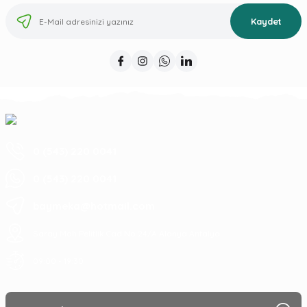
Kaydet
0 (543) 220 0041
0 (543) 220 0041
baymeka@hotmail.com
Saray Mah Pelitlik Cad No 24/A Alanya Antalya
09:00 - 19:30