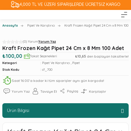
4,000 TL VE ÜZERİ SİPARİŞLERDE ÜCRETSİZ KARGO
Anasayfa
Pipet Ve Karıştırıcı
Kraft Frozen Kağıt Pipet 24 Cm x 8 Mm 100 
(0) Yorum
Yorum Yaz
Kraft Frozen Kağıt Pipet 24 Cm x 8 Mm 100 Adet
₺100,00
Taksit Seçenekleri
₺10,65
den başlayan taksitlerle!
Kategori
Pipet Ve Karıştırıcı
,
Pipet
Stok Kodu
cf_700
Saat 16:00’a kadar ki tüm siparişler aynı gün kargoda!
Paylaş
Yorum Yaz
Tavsiye Et
Karşılaştır
Ürün Bilgisi