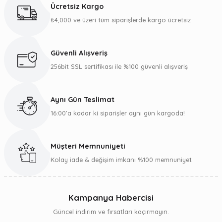
Ücretsiz Kargo
Görüş ve önerileriniz için teşekkür ederiz.
₺4,000 ve üzeri tüm siparişlerde kargo ücretsiz
Ürün resmi kalitesiz, bozuk veya görüntülenemiyor.
Ürün açıklamasında eksik bilgiler bulunuyor.
Güvenli Alışveriş
Ürün bilgilerinde hatalar bulunuyor.
256bit SSL sertifikası ile %100 güvenli alışveriş
Ürün fiyatı diğer sitelerden daha pahalı.
Bu ürüne benzer farklı alternatifler olmalı.
Aynı Gün Teslimat
16:00’a kadar ki siparişler aynı gün kargoda!
Müşteri Memnuniyeti
Gönder
Kolay iade & değişim imkanı %100 memnuniyet
Kampanya Habercisi
Güncel indirim ve fırsatları kaçırmayın.