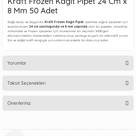
Kraft Frozen Kağıt Pipet 24 Cm x
8 Mm 50 Adet
Doğa dostu ve dayanıklı
Kraft Frozen Kağıt Pipet
, özellikle soğuk içecekler için
tasarlanmıştır.
24 cm uzunluğunda ve 8 mm çapında
olan bu pipetler, smoothie,
milkshake ve frozen içecekler için mükemmel bir seçimdir. %100 geri
dönüştürülebilir malzemeden üretilmiş olup, çevreye duyarlı bir alternatif sunar.
Şık ve doğal kraft rengiyle sunumlarınıza estetik bir dokunuş katar.
Yorumlar
Taksit Seçenekleri
Bu ürüne ilk yorumu siz yapın!
Önerileriniz
Yorum Yaz
Bu ürünün fiyat bilgisi, resim, ürün açıklamalarında ve diğer
konularda yetersiz gördüğünüz noktaları öneri formunu
kullanarak tarafımıza iletebilirsiniz.