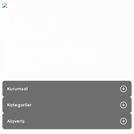
0 (543) 220 0041
0 (543) 220 0041
baymeka@hotmail.com
Saray Mah Pelitlik Cad No 24/A Alanya Antalya
09:00 - 19:30
Kurumsal
Kategoriler
Alışveriş