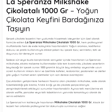
La Speranza Milkshake
Çikolatalı 1000 Gr
– Yoğun
Çikolata Keyfini Bardağınıza
Taşıyın
Gerçek çikolata lezzetini her yudumda hissetmek isteyenler için özel olarak
formüle edilen
La Speranza Milkshake Çikolatalı 1000 Gr
, hem profesyonel
mutfaklarda hem de evde kolaylıkla hazırlanabilir. Yoğun aroması, kadifemsi
dokusu ve pratik kullanımıyla dikkat çeken bu içecek tozu; serinletici, tatlı ve
doyurucu bir deneyim sunar.
Sadece süt veya buzla karıştırılarak saniyeler içinde hazırlanan La Speranza
milkshake, ekstra malzeme kullanmadan bile tam kıvamında, çikolata severlerin
bayılacağı bir içecek sunar. 1000 gramlık büyük boy ambalajı sayesinde uzun
süreli kullanım imkanı tanır ve özellikle kafeler, restoranlar, pastaneler ve oteller
gibi yoğun hizmet veren işletmeler için son derece avantajlıdır.
Çocuklardan yetişkinlere herkesin favorisi olan çikolatalı milkshake, sade olarak
tüketilebildiği gibi krema, fındık kırığı ya da çikolata parçacıklarıyla
zenginleştirilerek etkileyici sunumlar hazırlanabilir. Ayrıca tatlı menülerine ek
olarak waffle, pancake veya tatlı tabaklarının yanında tamamlayıcı olarak da
servis edilebilir.
La Speranza’nın kalitesiyle hazırlanan
Milkshake Çikolatalı 1000 Gr
, klasik bir
lezzeti her ortamda profesyonel bir dokunuşla sunmanızı sağlar.