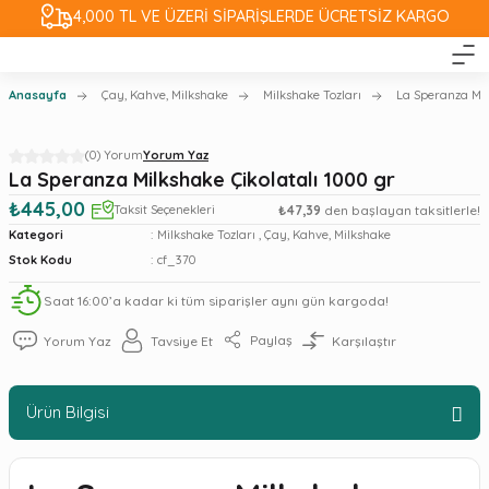
4,000 TL VE ÜZERİ SİPARİŞLERDE ÜCRETSİZ KARGO
Anasayfa
Çay, Kahve, Milkshake
Milkshake Tozları
La Speranza Mil
(0) Yorum
Yorum Yaz
La Speranza Milkshake Çikolatalı 1000 gr
₺445,00
Taksit Seçenekleri
₺47,39
den başlayan taksitlerle!
Kategori
Milkshake Tozları
,
Çay, Kahve, Milkshake
Stok Kodu
cf_370
Saat 16:00’a kadar ki tüm siparişler aynı gün kargoda!
Paylaş
Yorum Yaz
Tavsiye Et
Karşılaştır
Ürün Bilgisi