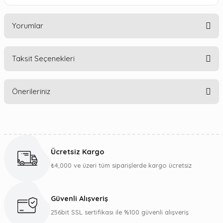
Yorumlar
Taksit Seçenekleri
Bu ürüne ilk yorumu siz yapın!
Önerileriniz
Yorum Yaz
Bu ürünün fiyat bilgisi, resim, ürün açıklamalarında ve diğer
konularda yetersiz gördüğünüz noktaları öneri formunu
kullanarak tarafımıza iletebilirsiniz.
Ücretsiz Kargo
Görüş ve önerileriniz için teşekkür ederiz.
₺4,000 ve üzeri tüm siparişlerde kargo ücretsiz
Ürün resmi kalitesiz, bozuk veya görüntülenemiyor.
Ürün açıklamasında eksik bilgiler bulunuyor.
Güvenli Alışveriş
Ürün bilgilerinde hatalar bulunuyor.
256bit SSL sertifikası ile %100 güvenli alışveriş
Ürün fiyatı diğer sitelerden daha pahalı.