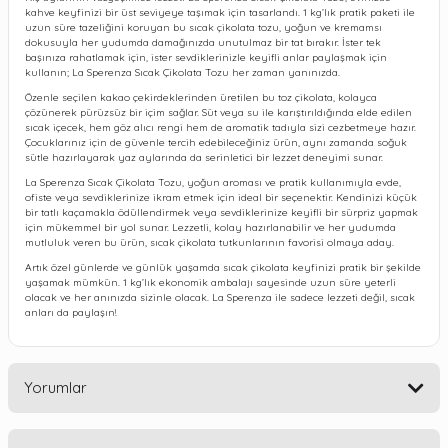
kahve keyfinizi bir üst seviyeye taşımak için tasarlandı. 1 kg’lık pratik paketi ile
uzun süre tazeliğini koruyan bu sıcak çikolata tozu, yoğun ve kremamsı
dokusuyla her yudumda damağınızda unutulmaz bir tat bırakır. İster tek
başınıza rahatlamak için, ister sevdiklerinizle keyifli anlar paylaşmak için
kullanın; La Sperenza Sıcak Çikolata Tozu her zaman yanınızda.
Özenle seçilen kakao çekirdeklerinden üretilen bu toz çikolata, kolayca
çözünerek pürüzsüz bir içim sağlar. Süt veya su ile karıştırıldığında elde edilen
sıcak içecek, hem göz alıcı rengi hem de aromatik tadıyla sizi cezbetmeye hazır.
Çocuklarınız için de güvenle tercih edebileceğiniz ürün, aynı zamanda soğuk
sütle hazırlayarak yaz aylarında da serinletici bir lezzet deneyimi sunar.
La Sperenza Sıcak Çikolata Tozu, yoğun aroması ve pratik kullanımıyla evde,
ofiste veya sevdiklerinize ikram etmek için ideal bir seçenektir. Kendinizi küçük
bir tatlı kaçamakla ödüllendirmek veya sevdiklerinize keyifli bir sürpriz yapmak
için mükemmel bir yol sunar. Lezzetli, kolay hazırlanabilir ve her yudumda
mutluluk veren bu ürün, sıcak çikolata tutkunlarının favorisi olmaya aday.
Artık özel günlerde ve günlük yaşamda sıcak çikolata keyfinizi pratik bir şekilde
yaşamak mümkün. 1 kg’lık ekonomik ambalajı sayesinde uzun süre yeterli
olacak ve her anınızda sizinle olacak. La Sperenza ile sadece lezzeti değil, sıcak
anları da paylaşın!
Yorumlar