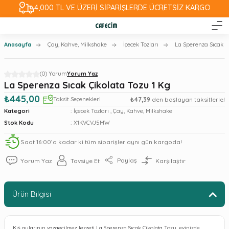
4,000 TL VE ÜZERİ SİPARİŞLERDE ÜCRETSİZ KARGO
Anasayfa
Çay, Kahve, Milkshake
İçecek Tozları
La Sperenza Sıcak Ç
(0) Yorum
Yorum Yaz
La Sperenza Sıcak Çikolata Tozu 1 Kg
₺445,00
Taksit Seçenekleri
₺47,39
den başlayan taksitlerle!
Kategori
İçecek Tozları
,
Çay, Kahve, Milkshake
Stok Kodu
X1KVCVJ5MW
Saat 16:00’a kadar ki tüm siparişler aynı gün kargoda!
Paylaş
Yorum Yaz
Tavsiye Et
Karşılaştır
Ürün Bilgisi
Kış aylarının vazgeçilmez lezzeti La Sperenza Sıcak Çikolata Tozu, evinizde