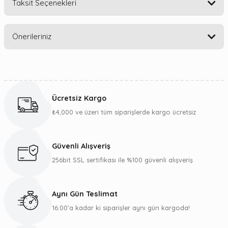
Taksit Seçenekleri
Bu ürüne ilk yorumu siz yapın!
Önerileriniz
Yorum Yaz
Bu ürünün fiyat bilgisi, resim, ürün açıklamalarında ve diğer
konularda yetersiz gördüğünüz noktaları öneri formunu
kullanarak tarafımıza iletebilirsiniz.
Ücretsiz Kargo
Görüş ve önerileriniz için teşekkür ederiz.
₺4,000 ve üzeri tüm siparişlerde kargo ücretsiz
Ürün resmi kalitesiz, bozuk veya görüntülenemiyor.
Ürün açıklamasında eksik bilgiler bulunuyor.
Güvenli Alışveriş
Ürün bilgilerinde hatalar bulunuyor.
256bit SSL sertifikası ile %100 güvenli alışveriş
Ürün fiyatı diğer sitelerden daha pahalı.
Bu ürüne benzer farklı alternatifler olmalı.
Aynı Gün Teslimat
16:00’a kadar ki siparişler aynı gün kargoda!