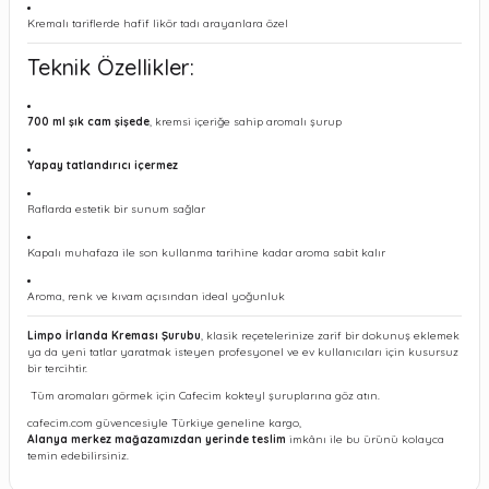
Kremalı tariflerde hafif likör tadı arayanlara özel
Teknik Özellikler:
700 ml şık cam şişede
, kremsi içeriğe sahip aromalı şurup
Yapay tatlandırıcı içermez
Raflarda estetik bir sunum sağlar
Kapalı muhafaza ile son kullanma tarihine kadar aroma sabit kalır
Aroma, renk ve kıvam açısından ideal yoğunluk
Limpo İrlanda Kreması Şurubu
, klasik reçetelerinize zarif bir dokunuş eklemek
ya da yeni tatlar yaratmak isteyen profesyonel ve ev kullanıcıları için kusursuz
bir tercihtir.
Tüm aromaları görmek için Cafecim kokteyl şuruplarına göz atın.
cafecim.com güvencesiyle Türkiye geneline kargo,
Alanya merkez mağazamızdan yerinde teslim
imkânı ile bu ürünü kolayca
temin edebilirsiniz.