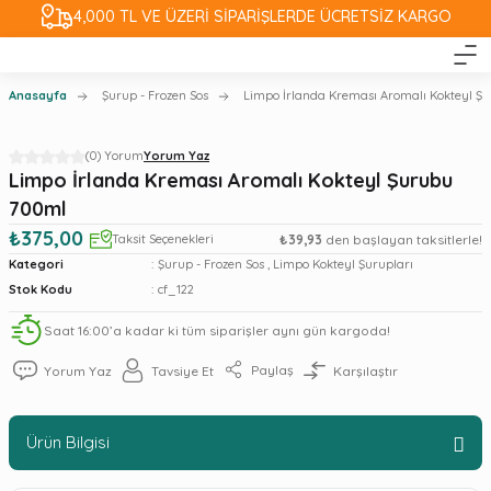
4,000 TL VE ÜZERİ SİPARİŞLERDE ÜCRETSİZ KARGO
Anasayfa
Şurup - Frozen Sos
Limpo İrlanda Kreması Aromalı Kokteyl Ş
(0) Yorum
Yorum Yaz
Limpo İrlanda Kreması Aromalı Kokteyl Şurubu
700ml
₺375,00
Taksit Seçenekleri
₺39,93
den başlayan taksitlerle!
Kategori
Şurup - Frozen Sos
,
Limpo Kokteyl Şurupları
Stok Kodu
cf_122
Saat 16:00’a kadar ki tüm siparişler aynı gün kargoda!
Paylaş
Yorum Yaz
Tavsiye Et
Karşılaştır
Ürün Bilgisi