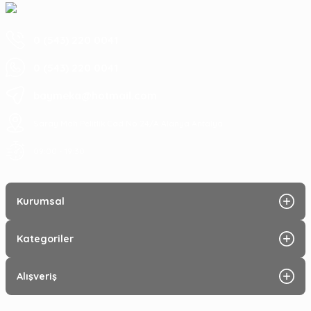
0 (543) 220 0041
0 (543) 220 0041
baymeka@hotmail.com
Saray Mah Pelitlik Cad No 24/A Alanya Antalya
09:00 - 19:30
Kurumsal
Kategoriler
Alışveriş