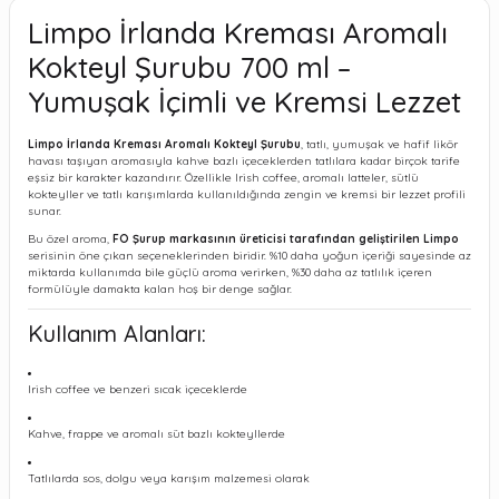
Limpo İrlanda Kreması Aromalı
Kokteyl Şurubu 700 ml –
Yumuşak İçimli ve Kremsi Lezzet
Limpo İrlanda Kreması Aromalı Kokteyl Şurubu
, tatlı, yumuşak ve hafif likör
havası taşıyan aromasıyla kahve bazlı içeceklerden tatlılara kadar birçok tarife
eşsiz bir karakter kazandırır. Özellikle Irish coffee, aromalı latteler, sütlü
kokteyller ve tatlı karışımlarda kullanıldığında zengin ve kremsi bir lezzet profili
sunar.
Bu özel aroma,
FO Şurup markasının üreticisi tarafından geliştirilen Limpo
serisinin öne çıkan seçeneklerinden biridir. %10 daha yoğun içeriği sayesinde az
miktarda kullanımda bile güçlü aroma verirken, %30 daha az tatlılık içeren
formülüyle damakta kalan hoş bir denge sağlar.
Kullanım Alanları:
Irish coffee ve benzeri sıcak içeceklerde
Kahve, frappe ve aromalı süt bazlı kokteyllerde
Tatlılarda sos, dolgu veya karışım malzemesi olarak