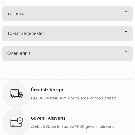
Yorumlar
Taksit Seçenekleri
Bu ürüne ilk yorumu siz yapın!
Önerileriniz
Yorum Yaz
Bu ürünün fiyat bilgisi, resim, ürün açıklamalarında ve diğer
konularda yetersiz gördüğünüz noktaları öneri formunu
kullanarak tarafımıza iletebilirsiniz.
Ücretsiz Kargo
Görüş ve önerileriniz için teşekkür ederiz.
₺4,000 ve üzeri tüm siparişlerde kargo ücretsiz
Ürün resmi kalitesiz, bozuk veya görüntülenemiyor.
Ürün açıklamasında eksik bilgiler bulunuyor.
Güvenli Alışveriş
Ürün bilgilerinde hatalar bulunuyor.
256bit SSL sertifikası ile %100 güvenli alışveriş
Ürün fiyatı diğer sitelerden daha pahalı.