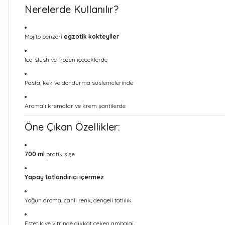
Nerelerde Kullanılır?
Mojito benzeri
egzotik kokteyller
Ice-slush ve frozen içeceklerde
Pasta, kek ve dondurma süslemelerinde
Aromalı kremalar ve krem şantilerde
Öne Çıkan Özellikler:
700 ml
pratik şişe
Yapay tatlandırıcı içermez
Yoğun aroma, canlı renk, dengeli tatlılık
Estetik ve vitrinde dikkat çeken ambalaj