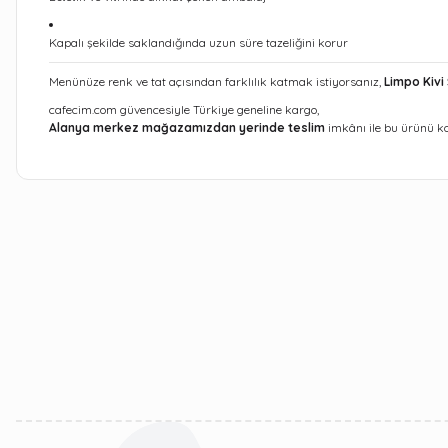
Kapalı şekilde saklandığında uzun süre tazeliğini korur
Menünüze renk ve tat açısından farklılık katmak istiyorsanız,
Limpo Kivi
cafecim.com güvencesiyle Türkiye geneline kargo,
Alanya merkez mağazamızdan yerinde teslim
imkânı ile bu ürünü ko
Bu ürünün fiyat bilgisi, resim, ürün açıklamalarında ve diğer kon
Görüş ve önerileriniz için teşekkür ederiz.
Ürün resmi kalitesiz, bozuk veya görüntülenemiyor.
Ürün açıklamasında eksik bilgiler bulunuyor.
Ürün bilgilerinde hatalar bulunuyor.
Ürün fiyatı diğer sitelerden daha pahalı.
Bu ürüne benzer farklı alternatifler olmalı.