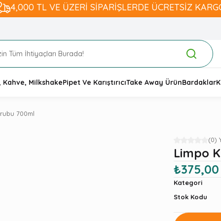
4,000 TL VE ÜZERİ SİPARİŞLERDE ÜCRETSİZ KARG
, Kahve, Milkshake
Pipet Ve Karıştırıcı
Take Away Ürün
Bardaklar
K
urubu 700ml
(0)
Limpo K
₺375,00
Kategori
Stok Kodu