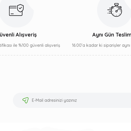
Gönder
üvenli Alışveriş
Aynı Gün Tesli
ifikası ile %100 güvenli alışveriş
16:00’a kadar ki siparişler ayn