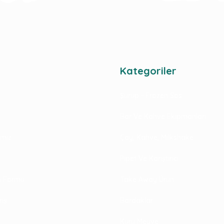
Kategoriler
Şurup - Frozen Sos
Bar Ve Kahve Ekipmanları
rimiz
Çay, Kahve, Milkshake
Pipet Ve Karıştırıcı
im Formu
Take Away Ürün
riş
Bardaklar
Kuru Meyve