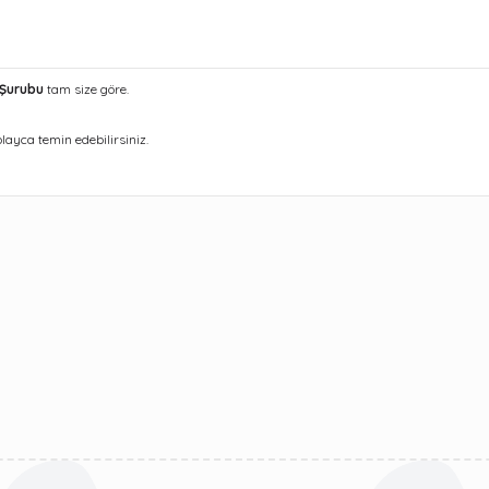
 Şurubu
tam size göre.
layca temin edebilirsiniz.
ularda yetersiz gördüğünüz noktaları öneri formunu kullanarak tarafımıza 
Bu ürüne ilk yorumu siz yapın!
Yorum Yaz