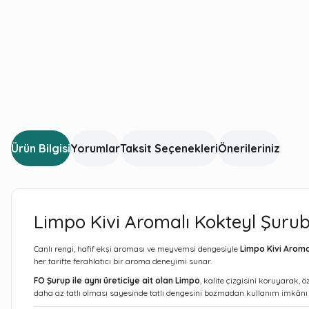
Ürün Bilgisi
Yorumlar
Taksit Seçenekleri
Önerileriniz
Limpo Kivi Aromalı Kokteyl Şurubu
Canlı rengi, hafif ekşi aroması ve meyvemsi dengesiyle
Limpo Kivi Aroma
her tarifte ferahlatıcı bir aroma deneyimi sunar.
FO Şurup ile aynı üreticiye ait olan Limpo
, kalite çizgisini koruyarak,
daha az tatlı olması sayesinde tatlı dengesini bozmadan kullanım imkânı 