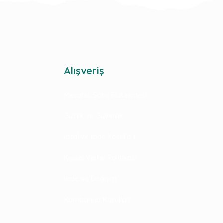
Alışveriş
Mesafeli Satış Sözleşmesi
Gizlilik ve Güvenlik
İptal ve İade Koşulları
Kişisel Veriler Politikası
İade ve Değişim
Kampanya Koşulları