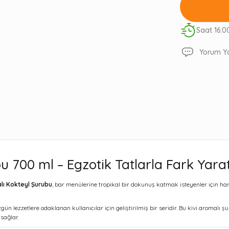
Saat 16:0
Yorum Y
 700 ml – Egzotik Tatlarla Fark Yarat
lı Kokteyl Şurubu
, bar menülerine tropikal bir dokunuş katmak isteyenler için hari
 özgün lezzetlere odaklanan kullanıcılar için geliştirilmiş bir seridir. Bu kivi arom
sağlar.