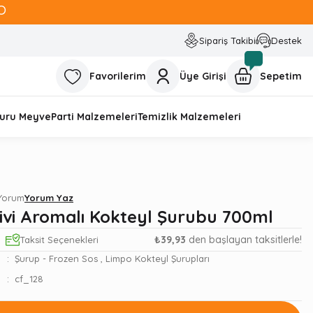
O
Sipariş Takibi
Destek
Favorilerim
Üye Girişi
Sepetim
uru Meyve
Parti Malzemeleri
Temizlik Malzemeleri
 Yorum
Yorum Yaz
ivi Aromalı Kokteyl Şurubu 700ml
₺39,93
den başlayan taksitlerle!
Taksit Seçenekleri
Şurup - Frozen Sos
,
Limpo Kokteyl Şurupları
cf_128