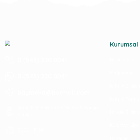
Kurumsal
0 (543) 220 0041
Hakkımızda
Mağazamız
0 (543) 220 0041
İletişim Bilgile
baymeka@hotmail.com
İletişim Formu
Saray Mah Pelitlik Cad No 24/A Alanya
Havale Bildir
Antalya
Kurumsal Sipa
09:00 - 19:30
Haberler