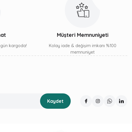
mat
Müşteri Memnuniyeti
ı gün kargoda!
Kolay iade & değişim imkanı %100
memnuniyet
Kaydet