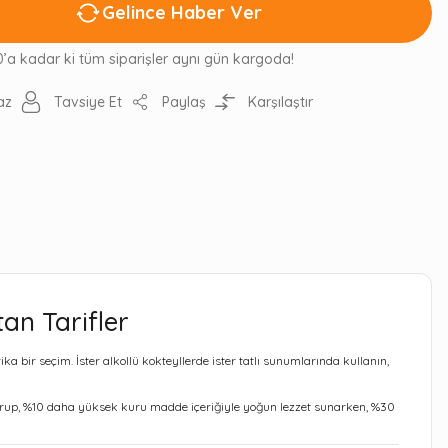
Gelince Haber Ver
0’a kadar ki tüm siparişler aynı gün kargoda!
az
Tavsiye Et
Paylaş
Karşılaştır
an Tarifler
ka bir seçim. İster alkollü kokteyllerde ister tatlı sunumlarında kullanın,
alı şurup, %10 daha yüksek kuru madde içeriğiyle yoğun lezzet sunarken, %30