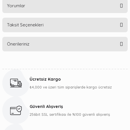
Yorumlar
Taksit Seçenekleri
Bu ürüne ilk yorumu siz yapın!
Önerileriniz
Yorum Yaz
Bu ürünün fiyat bilgisi, resim, ürün açıklamalarında ve diğer
konularda yetersiz gördüğünüz noktaları öneri formunu
kullanarak tarafımıza iletebilirsiniz.
Ücretsiz Kargo
Görüş ve önerileriniz için teşekkür ederiz.
₺4,000 ve üzeri tüm siparişlerde kargo ücretsiz
Ürün resmi kalitesiz, bozuk veya görüntülenemiyor.
Ürün açıklamasında eksik bilgiler bulunuyor.
Güvenli Alışveriş
Ürün bilgilerinde hatalar bulunuyor.
256bit SSL sertifikası ile %100 güvenli alışveriş
Ürün fiyatı diğer sitelerden daha pahalı.
Bu ürüne benzer farklı alternatifler olmalı.