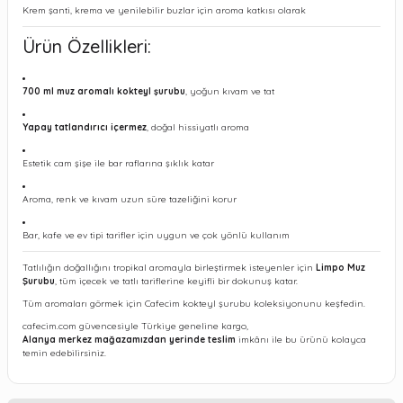
Krem şanti, krema ve yenilebilir buzlar için aroma katkısı olarak
Ürün Özellikleri:
700 ml muz aromalı kokteyl şurubu
, yoğun kıvam ve tat
Yapay tatlandırıcı içermez
, doğal hissiyatlı aroma
Estetik cam şişe ile bar raflarına şıklık katar
Aroma, renk ve kıvam uzun süre tazeliğini korur
Bar, kafe ve ev tipi tarifler için uygun ve çok yönlü kullanım
Tatlılığın doğallığını tropikal aromayla birleştirmek isteyenler için
Limpo Muz
Şurubu
, tüm içecek ve tatlı tariflerine keyifli bir dokunuş katar.
Tüm aromaları görmek için Cafecim kokteyl şurubu koleksiyonunu keşfedin.
cafecim.com güvencesiyle Türkiye geneline kargo,
Alanya merkez mağazamızdan yerinde teslim
imkânı ile bu ürünü kolayca
temin edebilirsiniz.