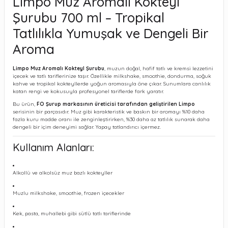
Limpo Muz Aromalı Kokteyl
Şurubu 700 ml – Tropikal
Tatlılıkla Yumuşak ve Dengeli Bir
Aroma
Limpo Muz Aromalı Kokteyl Şurubu
, muzun doğal, hafif tatlı ve kremsi lezzetini
içecek ve tatlı tariflerinize taşır. Özellikle milkshake, smoothie, dondurma, soğuk
kahve ve tropikal kokteyllerde yoğun aromasıyla öne çıkar. Sunumlara canlılık
katan rengi ve kokusuyla profesyonel tariflerde fark yaratır.
Bu ürün,
FO Şurup markasının üreticisi tarafından geliştirilen Limpo
serisinin bir parçasıdır. Muz gibi karakteristik ve baskın bir aromayı %10 daha
fazla kuru madde oranı ile zenginleştirirken, %30 daha az tatlılık sunarak daha
dengeli bir içim deneyimi sağlar. Yapay tatlandırıcı içermez.
Kullanım Alanları:
Alkollü ve alkolsüz muz bazlı kokteyller
Muzlu milkshake, smoothie, frozen içecekler
Kek, pasta, muhallebi gibi sütlü tatlı tariflerinde