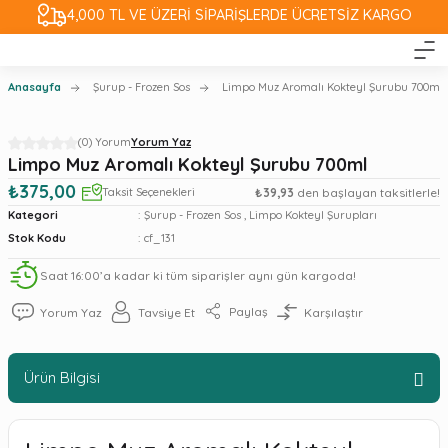
4,000 TL VE ÜZERİ SİPARİŞLERDE ÜCRETSİZ KARGO
Anasayfa
Şurup - Frozen Sos
Limpo Muz Aromalı Kokteyl Şurubu 700ml
(0) Yorum
Yorum Yaz
Limpo Muz Aromalı Kokteyl Şurubu 700ml
₺375,00
Taksit Seçenekleri
₺39,93
den başlayan taksitlerle!
Kategori
Şurup - Frozen Sos
,
Limpo Kokteyl Şurupları
Stok Kodu
cf_131
Saat 16:00’a kadar ki tüm siparişler aynı gün kargoda!
Paylaş
Yorum Yaz
Tavsiye Et
Karşılaştır
Ürün Bilgisi