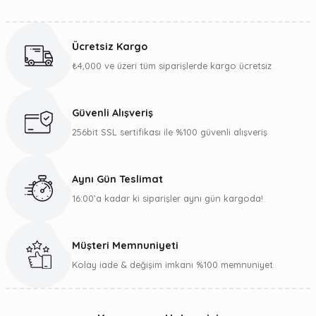
Bu ürünün fiyat bilgisi, resim, ürün açıklamalarında ve diğer
konularda yetersiz gördüğünüz noktaları öneri formunu
kullanarak tarafımıza iletebilirsiniz.
Ücretsiz Kargo
Görüş ve önerileriniz için teşekkür ederiz.
₺4,000 ve üzeri tüm siparişlerde kargo ücretsiz
Ürün resmi kalitesiz, bozuk veya görüntülenemiyor.
Ürün açıklamasında eksik bilgiler bulunuyor.
Güvenli Alışveriş
Ürün bilgilerinde hatalar bulunuyor.
256bit SSL sertifikası ile %100 güvenli alışveriş
Ürün fiyatı diğer sitelerden daha pahalı.
Bu ürüne benzer farklı alternatifler olmalı.
Aynı Gün Teslimat
16:00’a kadar ki siparişler aynı gün kargoda!
Müşteri Memnuniyeti
Gönder
Kolay iade & değişim imkanı %100 memnuniyet