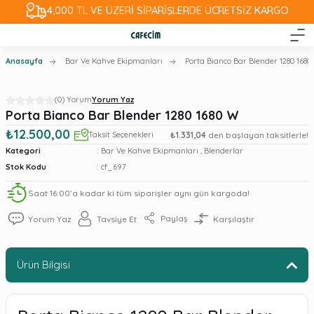
4,000 TL VE ÜZERİ SİPARİŞLERDE ÜCRETSİZ KARGO
Anasayfa
Bar Ve Kahve Ekipmanları
Porta Bianco Bar Blender 1280 1680
(0) Yorum
Yorum Yaz
Porta Bianco Bar Blender 1280 1680 W
₺12.500,00
Taksit Seçenekleri
₺1.331,04
den başlayan taksitlerle!
Kategori
Bar Ve Kahve Ekipmanları
,
Blenderlar
Stok Kodu
cf_697
Saat 16:00’a kadar ki tüm siparişler aynı gün kargoda!
Paylaş
Yorum Yaz
Tavsiye Et
Karşılaştır
Ürün Bilgisi