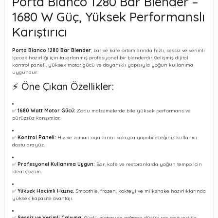
Porta Bianco 1280 Bar Blender –
1680 W Güç, Yüksek Performanslı
Karıştırıcı
Porta Bianco 1280 Bar Blender
, bar ve kafe ortamlarında hızlı, sessiz ve verimli
içecek hazırlığı için tasarlanmış profesyonel bir blenderdır. Gelişmiş dijital
kontrol paneli, yüksek motor gücü ve dayanıklı yapısıyla yoğun kullanıma
uygundur.
⚡ Öne Çıkan Özellikler:
✅
1680 Watt Motor Gücü:
Zorlu malzemelerde bile yüksek performans ve
pürüzsüz karışımlar.
✅
Kontrol Paneli:
Hız ve zaman ayarlarını kolayca yapabileceğiniz kullanıcı
dostu arayüz.
✅
Profesyonel Kullanıma Uygun:
Bar, kafe ve restoranlarda yoğun tempo için
ideal çözüm.
✅
Yüksek Hacimli Hazne:
Smoothie, frozen, kokteyl ve milkshake hazırlıklarında
yüksek kapasite avantajı.
✅
Sessiz ve Verimli Çalışma:
Güçlü motoruna rağmen düşük ses seviyesi ile