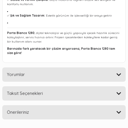
konforlu kullanım.
✅
Şık ve Sağlam Tasarım:
Estetik görünüm ile işlevselliği bir araya getirir.
Porta Bianco 1280
, dijital teknolojisi ve güçlü yapısıyla içecek hazırlık sürecini
kolaylaştırır, servis hızınızı artırır. Frozen içeceklerden kokteyllere kadar geniş
bir kullanım alanı sunar.
Barınızda fark yaratacak bir çözüm arıyorsanız, Porta Bianco 1280 tam
size göre!
Yorumlar
Taksit Seçenekleri
Bu ürüne ilk yorumu siz yapın!
Önerileriniz
Yorum Yaz