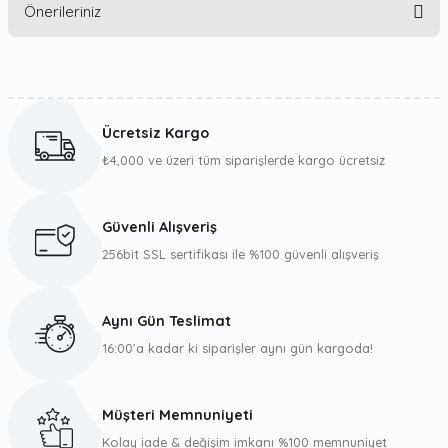
Önerileriniz
Yorum Yaz
Bu ürünün fiyat bilgisi, resim, ürün açıklamalarında ve diğer
konularda yetersiz gördüğünüz noktaları öneri formunu
kullanarak tarafımıza iletebilirsiniz.
Ücretsiz Kargo
Görüş ve önerileriniz için teşekkür ederiz.
₺4,000 ve üzeri tüm siparişlerde kargo ücretsiz
Ürün resmi kalitesiz, bozuk veya görüntülenemiyor.
Ürün açıklamasında eksik bilgiler bulunuyor.
Güvenli Alışveriş
Ürün bilgilerinde hatalar bulunuyor.
256bit SSL sertifikası ile %100 güvenli alışveriş
Ürün fiyatı diğer sitelerden daha pahalı.
Bu ürüne benzer farklı alternatifler olmalı.
Aynı Gün Teslimat
16:00’a kadar ki siparişler aynı gün kargoda!
Müşteri Memnuniyeti
Gönder
Kolay iade & değişim imkanı %100 memnuniyet