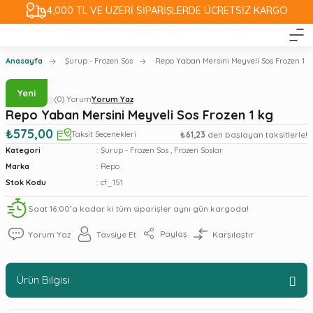
4,000 TL VE ÜZERİ SİPARİŞLERDE ÜCRETSİZ KARGO
Anasayfa
Şurup - Frozen Sos
Repo Yaban Mersini Meyveli Sos Frozen 1 k
Yeni
(0) Yorum
Yorum Yaz
Repo Yaban Mersini Meyveli Sos Frozen 1 kg
₺575,00
Taksit Seçenekleri
₺61,23
den başlayan taksitlerle!
Kategori
Şurup - Frozen Sos
,
Frozen Soslar
Marka
Repo
Stok Kodu
cf_151
Saat 16:00’a kadar ki tüm siparişler aynı gün kargoda!
Paylaş
Yorum Yaz
Tavsiye Et
Karşılaştır
Ürün Bilgisi