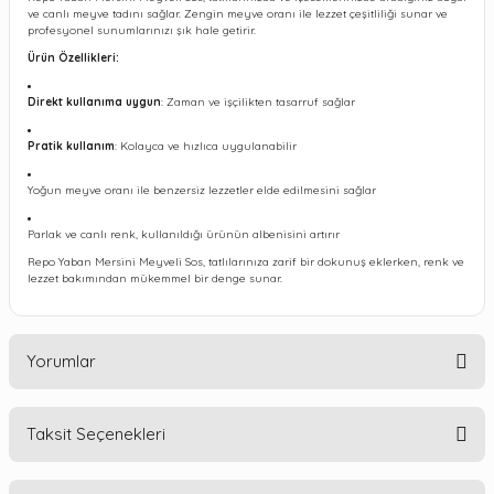
ve canlı meyve tadını sağlar. Zengin meyve oranı ile lezzet çeşitliliği sunar ve
profesyonel sunumlarınızı şık hale getirir.
Ürün Özellikleri:
Direkt kullanıma uygun
: Zaman ve işçilikten tasarruf sağlar
Pratik kullanım
: Kolayca ve hızlıca uygulanabilir
Yoğun meyve oranı ile benzersiz lezzetler elde edilmesini sağlar
Parlak ve canlı renk, kullanıldığı ürünün albenisini artırır
Repo Yaban Mersini Meyveli Sos, tatlılarınıza zarif bir dokunuş eklerken, renk ve
lezzet bakımından mükemmel bir denge sunar.
Yorumlar
Taksit Seçenekleri
Bu ürüne ilk yorumu siz yapın!