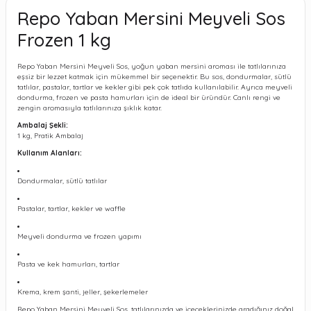
Repo Yaban Mersini Meyveli Sos
Frozen 1 kg
Repo Yaban Mersini Meyveli Sos, yoğun yaban mersini aroması ile tatlılarınıza
eşsiz bir lezzet katmak için mükemmel bir seçenektir. Bu sos, dondurmalar, sütlü
tatlılar, pastalar, tartlar ve kekler gibi pek çok tatlıda kullanılabilir. Ayrıca meyveli
dondurma, frozen ve pasta hamurları için de ideal bir üründür. Canlı rengi ve
zengin aromasıyla tatlılarınıza şıklık katar.
Ambalaj Şekli:
1 kg, Pratik Ambalaj
Kullanım Alanları:
Dondurmalar, sütlü tatlılar
Pastalar, tartlar, kekler ve waffle
Meyveli dondurma ve frozen yapımı
Pasta ve kek hamurları, tartlar
Krema, krem şanti, jeller, şekerlemeler
Repo Yaban Mersini Meyveli Sos, tatlılarınızda ve içeceklerinizde aradığınız doğal