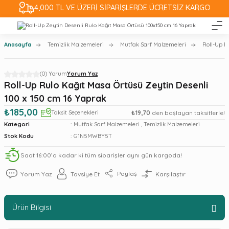
4,000 TL VE ÜZERİ SİPARİŞLERDE ÜCRETSİZ KARGO
Anasayfa
Temizlik Malzemeleri
Mutfak Sarf Malzemeleri
Roll-Up R
(0) Yorum
Yorum Yaz
Roll-Up Rulo Kağıt Masa Örtüsü Zeytin Desenli
100 x 150 cm 16 Yaprak
₺185,00
Taksit Seçenekleri
₺19,70
den başlayan taksitlerle!
Kategori
Mutfak Sarf Malzemeleri
,
Temizlik Malzemeleri
Stok Kodu
G1N5MWBY5T
Saat 16:00’a kadar ki tüm siparişler aynı gün kargoda!
Paylaş
Yorum Yaz
Tavsiye Et
Karşılaştır
Ürün Bilgisi