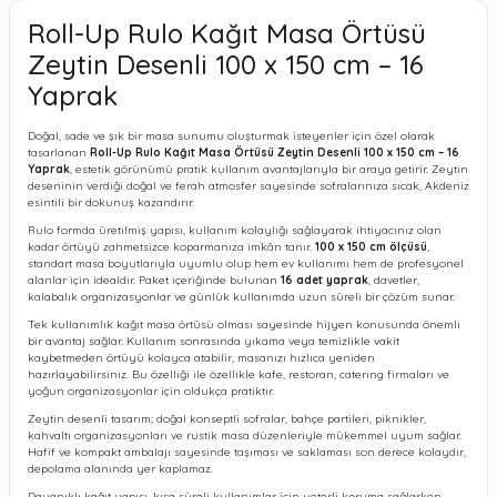
Roll-Up Rulo Kağıt Masa Örtüsü
Zeytin Desenli 100 x 150 cm – 16
Yaprak
Doğal, sade ve şık bir masa sunumu oluşturmak isteyenler için özel olarak
tasarlanan
Roll-Up Rulo Kağıt Masa Örtüsü Zeytin Desenli 100 x 150 cm – 16
Yaprak
, estetik görünümü pratik kullanım avantajlarıyla bir araya getirir. Zeytin
deseninin verdiği doğal ve ferah atmosfer sayesinde sofralarınıza sıcak, Akdeniz
esintili bir dokunuş kazandırır.
Rulo formda üretilmiş yapısı, kullanım kolaylığı sağlayarak ihtiyacınız olan
kadar örtüyü zahmetsizce koparmanıza imkân tanır.
100 x 150 cm ölçüsü
,
standart masa boyutlarıyla uyumlu olup hem ev kullanımı hem de profesyonel
alanlar için idealdir. Paket içeriğinde bulunan
16 adet yaprak
, davetler,
kalabalık organizasyonlar ve günlük kullanımda uzun süreli bir çözüm sunar.
Tek kullanımlık kağıt masa örtüsü olması sayesinde hijyen konusunda önemli
bir avantaj sağlar. Kullanım sonrasında yıkama veya temizlikle vakit
kaybetmeden örtüyü kolayca atabilir, masanızı hızlıca yeniden
hazırlayabilirsiniz. Bu özelliği ile özellikle kafe, restoran, catering firmaları ve
yoğun organizasyonlar için oldukça pratiktir.
Zeytin desenli tasarım; doğal konseptli sofralar, bahçe partileri, piknikler,
kahvaltı organizasyonları ve rustik masa düzenleriyle mükemmel uyum sağlar.
Hafif ve kompakt ambalajı sayesinde taşıması ve saklaması son derece kolaydır,
depolama alanında yer kaplamaz.
Dayanıklı kağıt yapısı, kısa süreli kullanımlar için yeterli koruma sağlarken