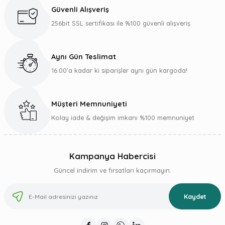
Ürün açıklamasında eksik bilgiler bulunuyor.
Güvenli Alışveriş
Ürün bilgilerinde hatalar bulunuyor.
256bit SSL sertifikası ile %100 güvenli alışveriş
Ürün fiyatı diğer sitelerden daha pahalı.
Bu ürüne benzer farklı alternatifler olmalı.
Aynı Gün Teslimat
16:00’a kadar ki siparişler aynı gün kargoda!
Müşteri Memnuniyeti
Gönder
Kolay iade & değişim imkanı %100 memnuniyet
Kampanya Habercisi
Güncel indirim ve fırsatları kaçırmayın.
Kaydet