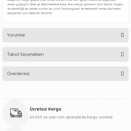
masa yüzeyini leke ve dökülmelere karşı korumaya yardımcı olur. Şıklık, hijyen
ve pratikliği bir arada sunan bu ürün, fonksiyonel ve dekoratif masa çözümleri
arayanlar için ideal bir tercihtir.
Yorumlar
Taksit Seçenekleri
Bu ürüne ilk yorumu siz yapın!
Önerileriniz
Yorum Yaz
Bu ürünün fiyat bilgisi, resim, ürün açıklamalarında ve diğer
konularda yetersiz gördüğünüz noktaları öneri formunu
kullanarak tarafımıza iletebilirsiniz.
Ücretsiz Kargo
Görüş ve önerileriniz için teşekkür ederiz.
₺4,000 ve üzeri tüm siparişlerde kargo ücretsiz
Ürün resmi kalitesiz, bozuk veya görüntülenemiyor.