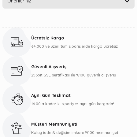
Önerileriniz
Yorum Yaz
Bu ürünün fiyat bilgisi, resim, ürün açıklamalarında ve diğer
konularda yetersiz gördüğünüz noktaları öneri formunu
kullanarak tarafımıza iletebilirsiniz.
Ücretsiz Kargo
Görüş ve önerileriniz için teşekkür ederiz.
₺4,000 ve üzeri tüm siparişlerde kargo ücretsiz
Ürün resmi kalitesiz, bozuk veya görüntülenemiyor.
Ürün açıklamasında eksik bilgiler bulunuyor.
Güvenli Alışveriş
Ürün bilgilerinde hatalar bulunuyor.
256bit SSL sertifikası ile %100 güvenli alışveriş
Ürün fiyatı diğer sitelerden daha pahalı.
Bu ürüne benzer farklı alternatifler olmalı.
Aynı Gün Teslimat
16:00’a kadar ki siparişler aynı gün kargoda!
Müşteri Memnuniyeti
Gönder
Kolay iade & değişim imkanı %100 memnuniyet