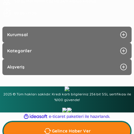
Saray Mah Pelitlik Cad No 24/A Alanya Antalya
09:00 - 19:30
Kurumsal
Kategoriler
Alışveriş
2025 © Tüm hakları saklıdır. Kredi kartı bilgileriniz 256 bit SSL sertifikası ile
%100 güvende!
ideasoft
ile
e-
hazırlandı.
ticaret
paketleri
Gelince Haber Ver