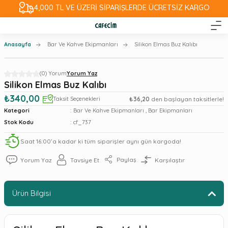
4,000 TL VE ÜZERİ SİPARİŞLERDE ÜCRETSİZ KARGO
Anasayfa
Bar Ve Kahve Ekipmanları
Silikon Elmas Buz Kalıbı
(0) Yorum
Yorum Yaz
Silikon Elmas Buz Kalıbı
₺340,00
Taksit Seçenekleri
₺36,20
den başlayan taksitlerle!
Kategori
Bar Ve Kahve Ekipmanları
,
Bar Ekipmanları
Stok Kodu
cf_737
Saat 16:00’a kadar ki tüm siparişler aynı gün kargoda!
Paylaş
Yorum Yaz
Tavsiye Et
Karşılaştır
Ürün Bilgisi