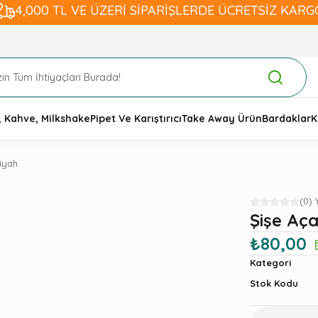
4,000 TL VE ÜZERİ SİPARİŞLERDE ÜCRETSİZ KARG
, Kahve, Milkshake
Pipet Ve Karıştırıcı
Take Away Ürün
Bardaklar
K
iyah
(0)
Şişe Aç
₺80,00
Kategori
Stok Kodu