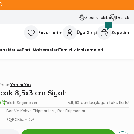
O
Sipariş Takibi
Destek
Favorilerim
Üye Girişi
Sepetim
uru Meyve
Parti Malzemeleri
Temizlik Malzemeleri
 Yorum
Yorum Yaz
acak 8,5x3 cm Siyah
₺8,52
den başlayan taksitlerle!
Taksit Seçenekleri
Bar Ve Kahve Ekipmanları
,
Bar Ekipmanları
8QBCK6UMDW