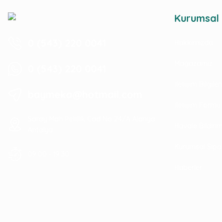
Kurumsal
0 (543) 220 0041
Hakkımızda
Mağazamız
0 (543) 220 0041
İletişim Bilgile
baymeka@hotmail.com
İletişim Formu
Saray Mah Pelitlik Cad No 24/A Alanya
Havale Bildir
Antalya
Kurumsal Sipa
09:00 - 19:30
Haberler