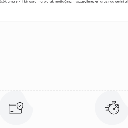
, küçük ama etkili bir yardımcı olarak mutfağınızın vazgeçilmezleri arasında yerini a
ularda yetersiz gördüğünüz noktaları öneri formunu kullanarak tarafımıza 
Bu ürüne ilk yorumu siz yapın!
Yorum Yaz
Gönder