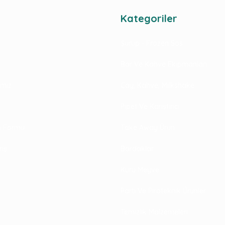
Kategoriler
Şurup - Frozen Sos
Bar Ve Kahve Ekipmanları
rimiz
Çay, Kahve, Milkshake
Pipet Ve Karıştırıcı
im Formu
Take Away Ürün
riş
Bardaklar
Kuru Meyve
Parti Ve Piroteknik Ürünler
Temizlik Malzemeleri