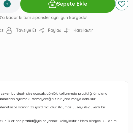
Sepete Ekle
0’a kadar ki tüm siparişler aynı gün kargoda!
az
Tavsiye Et
Paylaş
Karşılaştır
t çeken bu siyah şişe açacak, günlük kullanımda pratikliği ön plana
yanınızdan ayırmak istemeyeceğiniz bir yardımcıya dönüşür.
zahmetsizce açmanıza yardımcı olur. Kaymaz yüzeyi ile güvenli bir
nliklerinde pratikliğiyle hayatınızı kolaylaştırır. Hem bireysel kullanım