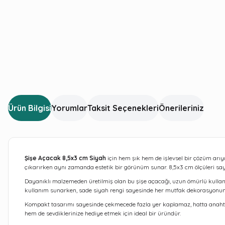
Ürün Bilgisi
Yorumlar
Taksit Seçenekleri
Önerileriniz
Şişe Açacak 8,5x3 cm Siyah
için hem şık hem de işlevsel bir çözüm arıy
çıkarırken aynı zamanda estetik bir görünüm sunar. 8,5x3 cm ölçüleri sa
Dayanıklı malzemeden üretilmiş olan bu şişe açacağı, uzun ömürlü kullanı
kullanım sunarken, sade siyah rengi sayesinde her mutfak dekorasyonu
Kompakt tasarımı sayesinde çekmecede fazla yer kaplamaz, hatta anahtarlığı
hem de sevdiklerinize hediye etmek için ideal bir üründür.