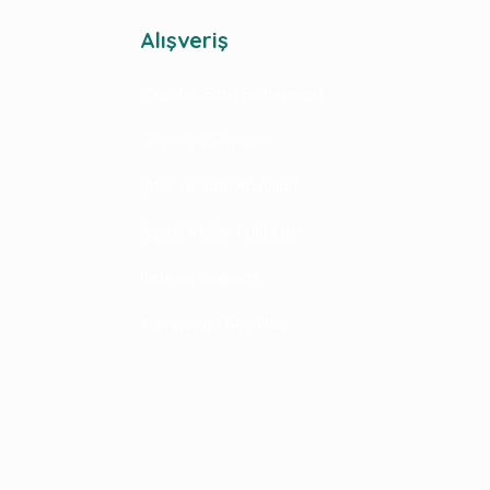
Alışveriş
Mesafeli Satış Sözleşmesi
Gizlilik ve Güvenlik
İptal ve İade Koşulları
Kişisel Veriler Politikası
İade ve Değişim
Kampanya Koşulları