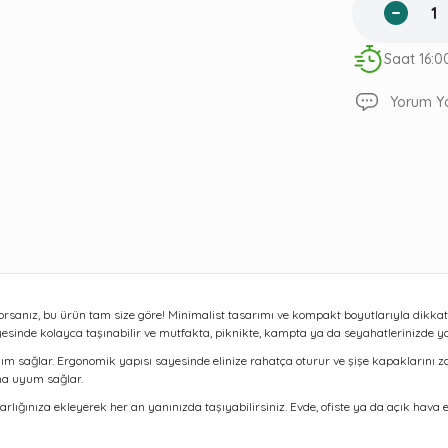
Saat 16:0
Yorum Y
orsanız, bu ürün tam size göre! Minimalist tasarımı ve kompakt boyutlarıyla dikka
yesinde kolayca taşınabilir ve mutfakta, piknikte, kampta ya da seyahatlerinizde 
m sağlar. Ergonomik yapısı sayesinde elinize rahatça oturur ve şişe kapaklarını 
na uyum sağlar.
nıza ekleyerek her an yanınızda taşıyabilirsiniz. Evde, ofiste ya da açık hava etki