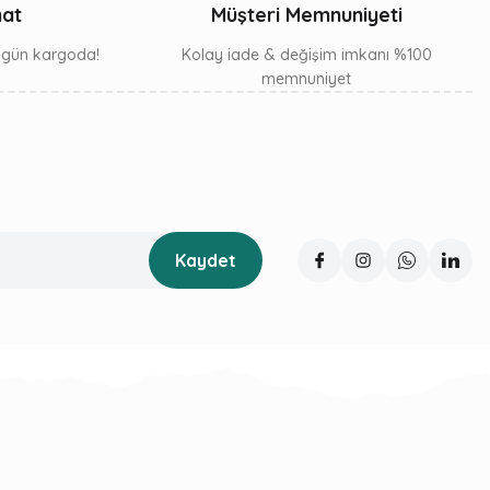
mat
Müşteri Memnuniyeti
ı gün kargoda!
Kolay iade & değişim imkanı %100
memnuniyet
Kaydet