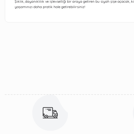
Şıklık, dayanıklılık ve işlevselliği bir araya getiren bu siyah şişe açacak
yaşamınızı daha pratik hale getirebilirsiniz!
Bu ürünün fiyat bilgisi, resim, ürün açıklamalarında ve diğer kon
Görüş ve önerileriniz için teşekkür ederiz.
Ürün resmi kalitesiz, bozuk veya görüntülenemiyor.
Ürün açıklamasında eksik bilgiler bulunuyor.
Ürün bilgilerinde hatalar bulunuyor.
Ürün fiyatı diğer sitelerden daha pahalı.
Bu ürüne benzer farklı alternatifler olmalı.