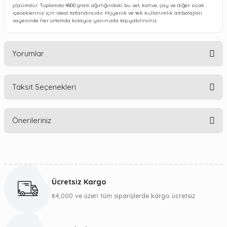
çözümdür. Toplamda 4800 gram ağırlığındaki bu set, kahve, çay ve diğer sıcak
içecekleriniz için ideal tatlandırıcıdır. Hijyenik ve tek kullanımlık ambalajları
sayesinde her ortamda kolayca yanınızda taşıyabilirsiniz.
Yorumlar
Taksit Seçenekleri
Bu ürüne ilk yorumu siz yapın!
Önerileriniz
Yorum Yaz
Bu ürünün fiyat bilgisi, resim, ürün açıklamalarında ve diğer
konularda yetersiz gördüğünüz noktaları öneri formunu
kullanarak tarafımıza iletebilirsiniz.
Ücretsiz Kargo
Görüş ve önerileriniz için teşekkür ederiz.
₺4,000 ve üzeri tüm siparişlerde kargo ücretsiz
Ürün resmi kalitesiz, bozuk veya görüntülenemiyor.
Ürün açıklamasında eksik bilgiler bulunuyor.