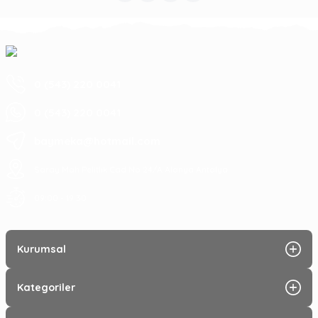
0 (543) 220 0041
0 (543) 220 0041
baymeka@hotmail.com
Saray Mah Pelitlik Cad No 24/A Alanya Antalya
09:00 - 19:30
Kurumsal
Kategoriler