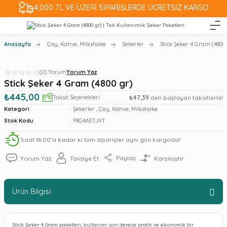
4,000 TL VE ÜZERİ SİPARİŞLERDE ÜCRETSİZ KARGO
Anasayfa
Çay, Kahve, Milkshake
Şekerler
Stick Şeker 4 Gram (4800
(0) Yorum
Yorum Yaz
Stick Şeker 4 Gram (4800 gr)
₺445,00
Taksit Seçenekleri
₺47,39
den başlayan taksitlerle!
Kategori
Şekerler
,
Çay, Kahve, Milkshake
Stok Kodu
F8G4AE7JXT
Saat 16:00’a kadar ki tüm siparişler aynı gün kargoda!
Paylaş
Yorum Yaz
Tavsiye Et
Karşılaştır
Ürün Bilgisi
Stick Şeker 4 Gram paketleri, kullanımı son derece pratik ve ekonomik bir