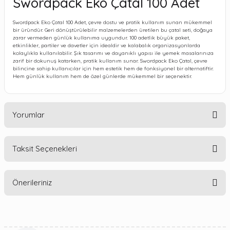
Swordpack Eko Çatal 100 Adet
Swordpack Eko Çatal 100 Adet, çevre dostu ve pratik kullanım sunan mükemmel
bir üründür. Geri dönüştürülebilir malzemelerden üretilen bu çatal seti, doğaya
zarar vermeden günlük kullanıma uygundur. 100 adetlik büyük paket,
etkinlikler, partiler ve davetler için idealdir ve kalabalık organizasyonlarda
kolaylıkla kullanılabilir. Şık tasarımı ve dayanıklı yapısı ile yemek masalarınıza
zarif bir dokunuş katarken, pratik kullanım sunar. Swordpack Eko Çatal, çevre
bilincine sahip kullanıcılar için hem estetik hem de fonksiyonel bir alternatiftir.
Hem günlük kullanım hem de özel günlerde mükemmel bir seçenektir.
Yorumlar
Taksit Seçenekleri
Bu ürüne ilk yorumu siz yapın!
Önerileriniz
Yorum Yaz
Bu ürünün fiyat bilgisi, resim, ürün açıklamalarında ve diğer
konularda yetersiz gördüğünüz noktaları öneri formunu