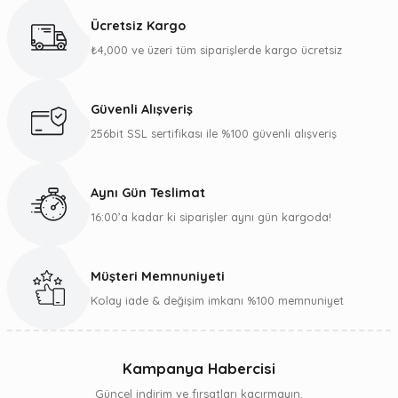
kullanarak tarafımıza iletebilirsiniz.
Ücretsiz Kargo
Görüş ve önerileriniz için teşekkür ederiz.
₺4,000 ve üzeri tüm siparişlerde kargo ücretsiz
Ürün resmi kalitesiz, bozuk veya görüntülenemiyor.
Ürün açıklamasında eksik bilgiler bulunuyor.
Güvenli Alışveriş
Ürün bilgilerinde hatalar bulunuyor.
256bit SSL sertifikası ile %100 güvenli alışveriş
Ürün fiyatı diğer sitelerden daha pahalı.
Bu ürüne benzer farklı alternatifler olmalı.
Aynı Gün Teslimat
16:00’a kadar ki siparişler aynı gün kargoda!
Müşteri Memnuniyeti
Gönder
Kolay iade & değişim imkanı %100 memnuniyet
Kampanya Habercisi
Güncel indirim ve fırsatları kaçırmayın.