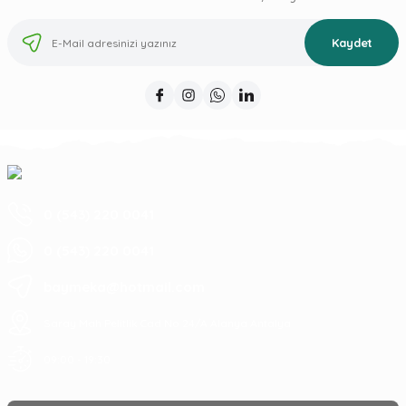
Kaydet
0 (543) 220 0041
0 (543) 220 0041
baymeka@hotmail.com
Saray Mah Pelitlik Cad No 24/A Alanya Antalya
09:00 - 19:30