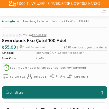
4,000 TL VE ÜZERİ SİPARİŞLERDE ÜCRETSİZ KARGO
Anasayfa
Take Away Ürün
Swordpack Eko Çatal 100 Adet
(0) Yorum
Yorum Yaz
Swordpack Eko Çatal 100 Adet
₺55,00
Taksit Seçenekleri
₺5,86
den başlayan taksitlerle!
Kategori
Take Away Ürün
,
Çatallar Ve Kaşıklar
Stok Kodu
cf_639
Saat 16:00’a kadar ki tüm siparişler aynı gün kargoda!
Paylaş
Yorum Yaz
Tavsiye Et
Karşılaştır
Ürün Bilgisi