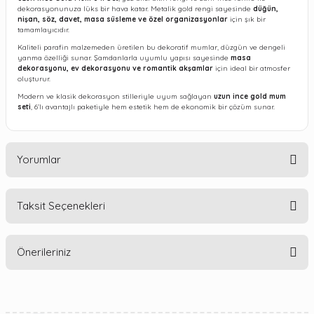
dekorasyonunuza lüks bir hava katar. Metalik gold rengi sayesinde
düğün,
nişan, söz, davet, masa süsleme ve özel organizasyonlar
için şık bir
tamamlayıcıdır.
Kaliteli parafin malzemeden üretilen bu dekoratif mumlar, düzgün ve dengeli
yanma özelliği sunar. Şamdanlarla uyumlu yapısı sayesinde
masa
dekorasyonu, ev dekorasyonu ve romantik akşamlar
için ideal bir atmosfer
oluşturur.
Modern ve klasik dekorasyon stilleriyle uyum sağlayan
uzun ince gold mum
seti
, 6’lı avantajlı paketiyle hem estetik hem de ekonomik bir çözüm sunar.
Yorumlar
Taksit Seçenekleri
Bu ürüne ilk yorumu siz yapın!
Önerileriniz
Yorum Yaz
Bu ürünün fiyat bilgisi, resim, ürün açıklamalarında ve diğer
konularda yetersiz gördüğünüz noktaları öneri formunu