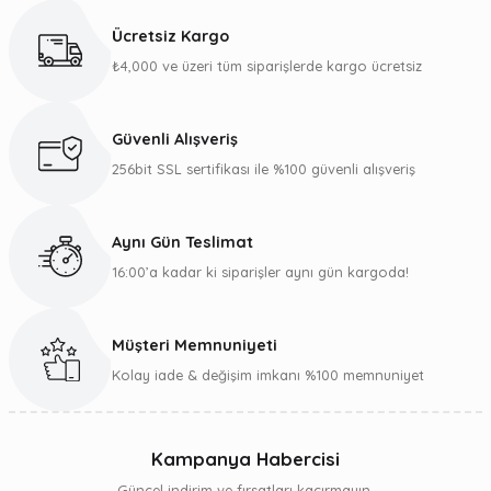
kullanarak tarafımıza iletebilirsiniz.
Ücretsiz Kargo
Görüş ve önerileriniz için teşekkür ederiz.
₺4,000 ve üzeri tüm siparişlerde kargo ücretsiz
Ürün resmi kalitesiz, bozuk veya görüntülenemiyor.
Ürün açıklamasında eksik bilgiler bulunuyor.
Güvenli Alışveriş
Ürün bilgilerinde hatalar bulunuyor.
256bit SSL sertifikası ile %100 güvenli alışveriş
Ürün fiyatı diğer sitelerden daha pahalı.
Bu ürüne benzer farklı alternatifler olmalı.
Aynı Gün Teslimat
16:00’a kadar ki siparişler aynı gün kargoda!
Müşteri Memnuniyeti
Gönder
Kolay iade & değişim imkanı %100 memnuniyet
Kampanya Habercisi
Güncel indirim ve fırsatları kaçırmayın.