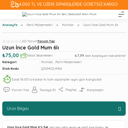
4,000 TL VE ÜZERİ SİPARİŞLERDE ÜCRETSİZ KARGO
Anasayfa
Parti Malzemeleri
Mumlar
Uzun İnce Gold Mum 6lı
(0) Yorum
Yorum Yaz
Uzun İnce Gold Mum 6lı
₺75,00
Taksit Seçenekleri
₺7,99
den başlayan taksitlerle!
Kategori
Mumlar
,
Parti Malzemeleri
Stok Kodu
Q92MG3JMEA
Saat 16:00’a kadar ki tüm siparişler aynı gün kargoda!
Paylaş
Yorum Yaz
Tavsiye Et
Karşılaştır
Ürün Bilgisi
Uzun İnce Gold Mum 6’lı Set
, göz alıcı altın rengi ve zarif ince formu ile