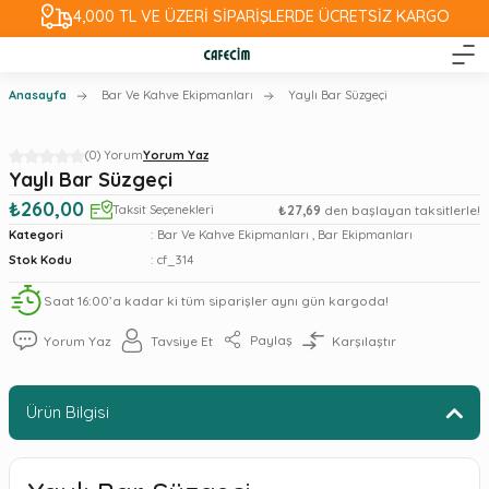
4,000 TL VE ÜZERİ SİPARİŞLERDE ÜCRETSİZ KARGO
Anasayfa
Bar Ve Kahve Ekipmanları
Yaylı Bar Süzgeçi
(0) Yorum
Yorum Yaz
Yaylı Bar Süzgeçi
₺260,00
Taksit Seçenekleri
₺27,69
den başlayan taksitlerle!
Kategori
Bar Ve Kahve Ekipmanları
,
Bar Ekipmanları
Stok Kodu
cf_314
Saat 16:00’a kadar ki tüm siparişler aynı gün kargoda!
Paylaş
Yorum Yaz
Tavsiye Et
Karşılaştır
Ürün Bilgisi