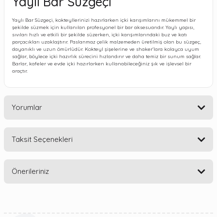
Yaylı Bar Süzgeçi
Yaylı Bar Süzgeçi, kokteyllerinizi hazırlarken içki karışımlarını mükemmel bir
şekilde süzmek için kullanılan profesyonel bir bar aksesuarıdır. Yaylı yapısı,
sıvıları hızlı ve etkili bir şekilde süzerken, içki karışımlarındaki buz ve katı
parçacıkları uzaklaştırır. Paslanmaz çelik malzemeden üretilmiş olan bu süzgeç,
dayanıklı ve uzun ömürlüdür. Kokteyl şişelerine ve shaker’lara kolayca uyum
sağlar, böylece içki hazırlık sürecini hızlandırır ve daha temiz bir sunum sağlar.
Barlar, kafeler ve evde içki hazırlarken kullanabileceğiniz şık ve işlevsel bir
araçtır.
Yorumlar
Taksit Seçenekleri
Bu ürüne ilk yorumu siz yapın!
Önerileriniz
Yorum Yaz
Bu ürünün fiyat bilgisi, resim, ürün açıklamalarında ve diğer
konularda yetersiz gördüğünüz noktaları öneri formunu