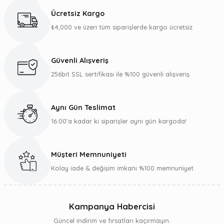
kullanarak tarafımıza iletebilirsiniz.
Ücretsiz Kargo
Görüş ve önerileriniz için teşekkür ederiz.
₺4,000 ve üzeri tüm siparişlerde kargo ücretsiz
Ürün resmi kalitesiz, bozuk veya görüntülenemiyor.
Ürün açıklamasında eksik bilgiler bulunuyor.
Güvenli Alışveriş
Ürün bilgilerinde hatalar bulunuyor.
256bit SSL sertifikası ile %100 güvenli alışveriş
Ürün fiyatı diğer sitelerden daha pahalı.
Bu ürüne benzer farklı alternatifler olmalı.
Aynı Gün Teslimat
16:00’a kadar ki siparişler aynı gün kargoda!
Müşteri Memnuniyeti
Gönder
Kolay iade & değişim imkanı %100 memnuniyet
Kampanya Habercisi
Güncel indirim ve fırsatları kaçırmayın.