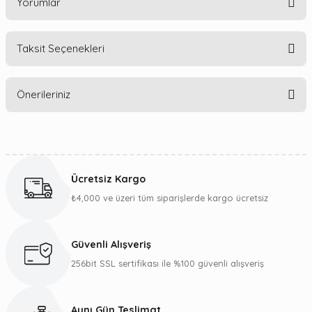
Yorumlar
Taksit Seçenekleri
Bu ürüne ilk yorumu siz yapın!
Önerileriniz
Yorum Yaz
Bu ürünün fiyat bilgisi, resim, ürün açıklamalarında ve diğer
konularda yetersiz gördüğünüz noktaları öneri formunu
kullanarak tarafımıza iletebilirsiniz.
Ücretsiz Kargo
Görüş ve önerileriniz için teşekkür ederiz.
₺4,000 ve üzeri tüm siparişlerde kargo ücretsiz
Ürün resmi kalitesiz, bozuk veya görüntülenemiyor.
Ürün açıklamasında eksik bilgiler bulunuyor.
Güvenli Alışveriş
Ürün bilgilerinde hatalar bulunuyor.
256bit SSL sertifikası ile %100 güvenli alışveriş
Ürün fiyatı diğer sitelerden daha pahalı.
Bu ürüne benzer farklı alternatifler olmalı.
Aynı Gün Teslimat