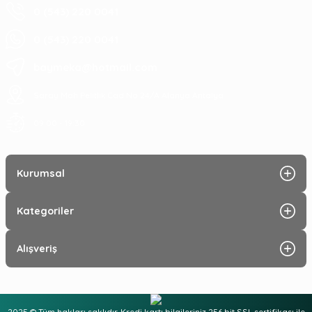
0 (543) 220 0041
0 (543) 220 0041
baymeka@hotmail.com
Saray Mah Pelitlik Cad No 24/A Alanya Antalya
09:00 - 19:30
Kurumsal
Kategoriler
Alışveriş
2025 © Tüm hakları saklıdır. Kredi kartı bilgileriniz 256 bit SSL sertifikası ile