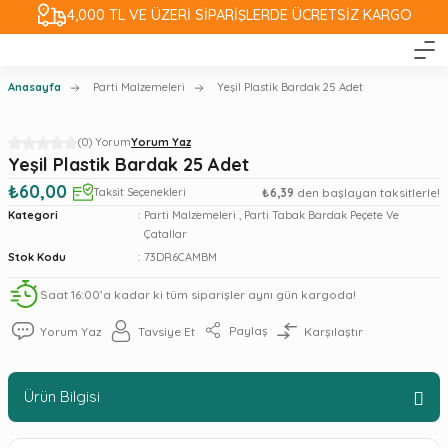
4,000 TL VE ÜZERİ SİPARİŞLERDE ÜCRETSİZ KARGO
Anasayfa
Parti Malzemeleri
Yeşil Plastik Bardak 25 Adet
(0) Yorum
Yorum Yaz
Yeşil Plastik Bardak 25 Adet
₺60,00
Taksit Seçenekleri
₺6,39
den başlayan taksitlerle!
Kategori
Parti Malzemeleri
,
Parti Tabak Bardak Peçete Ve
Çatallar
Stok Kodu
73DR6CAMBM
Saat 16:00’a kadar ki tüm siparişler aynı gün kargoda!
Paylaş
Yorum Yaz
Tavsiye Et
Karşılaştır
Ürün Bilgisi