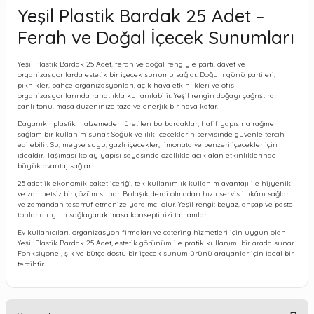
Yeşil Plastik Bardak 25 Adet –
Ferah ve Doğal İçecek Sunumları
Yeşil Plastik Bardak 25 Adet, ferah ve doğal rengiyle parti, davet ve
organizasyonlarda estetik bir içecek sunumu sağlar. Doğum günü partileri,
piknikler, bahçe organizasyonları, açık hava etkinlikleri ve ofis
organizasyonlarında rahatlıkla kullanılabilir. Yeşil rengin doğayı çağrıştıran
canlı tonu, masa düzeninize taze ve enerjik bir hava katar.
Dayanıklı plastik malzemeden üretilen bu bardaklar, hafif yapısına rağmen
sağlam bir kullanım sunar. Soğuk ve ılık içeceklerin servisinde güvenle tercih
edilebilir. Su, meyve suyu, gazlı içecekler, limonata ve benzeri içecekler için
idealdir. Taşıması kolay yapısı sayesinde özellikle açık alan etkinliklerinde
büyük avantaj sağlar.
25 adetlik ekonomik paket içeriği, tek kullanımlık kullanım avantajı ile hijyenik
ve zahmetsiz bir çözüm sunar. Bulaşık derdi olmadan hızlı servis imkânı sağlar
ve zamandan tasarruf etmenize yardımcı olur. Yeşil rengi; beyaz, ahşap ve pastel
tonlarla uyum sağlayarak masa konseptinizi tamamlar.
Ev kullanıcıları, organizasyon firmaları ve catering hizmetleri için uygun olan
Yeşil Plastik Bardak 25 Adet, estetik görünüm ile pratik kullanımı bir arada sunar.
Fonksiyonel, şık ve bütçe dostu bir içecek sunum ürünü arayanlar için ideal bir
tercihtir.