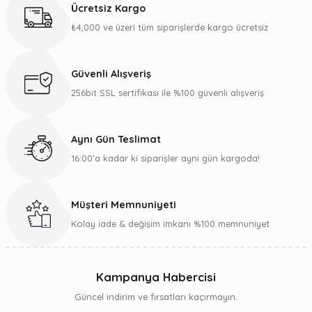
Ücretsiz Kargo
Görüş ve önerileriniz için teşekkür ederiz.
₺4,000 ve üzeri tüm siparişlerde kargo ücretsiz
Ürün resmi kalitesiz, bozuk veya görüntülenemiyor.
Ürün açıklamasında eksik bilgiler bulunuyor.
Güvenli Alışveriş
Ürün bilgilerinde hatalar bulunuyor.
256bit SSL sertifikası ile %100 güvenli alışveriş
Ürün fiyatı diğer sitelerden daha pahalı.
Bu ürüne benzer farklı alternatifler olmalı.
Aynı Gün Teslimat
16:00’a kadar ki siparişler aynı gün kargoda!
Müşteri Memnuniyeti
Gönder
Kolay iade & değişim imkanı %100 memnuniyet
Kampanya Habercisi
Güncel indirim ve fırsatları kaçırmayın.