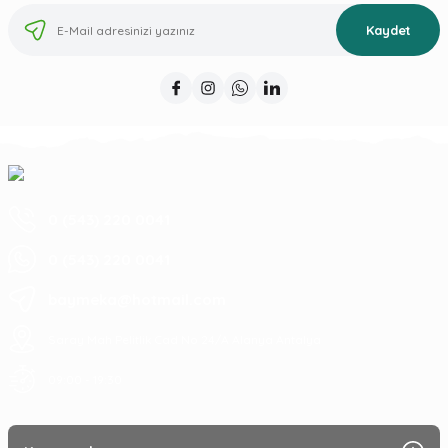
Kaydet
0 (543) 220 0041
0 (543) 220 0041
baymeka@hotmail.com
Saray Mah Pelitlik Cad No 24/A Alanya Antalya
09:00 - 19:30