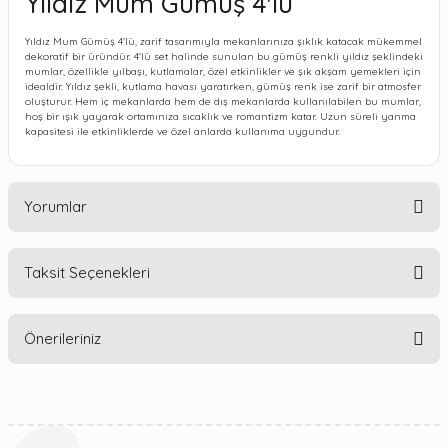
Yıldız Mum Gümüş 4'lü
Yıldız Mum Gümüş 4'lü, zarif tasarımıyla mekanlarınıza şıklık katacak mükemmel
dekoratif bir üründür. 4'lü set halinde sunulan bu gümüş renkli yıldız şeklindeki
mumlar, özellikle yılbaşı, kutlamalar, özel etkinlikler ve şık akşam yemekleri için
idealdir. Yıldız şekli, kutlama havası yaratırken, gümüş renk ise zarif bir atmosfer
oluşturur. Hem iç mekanlarda hem de dış mekanlarda kullanılabilen bu mumlar,
hoş bir ışık yayarak ortamınıza sıcaklık ve romantizm katar. Uzun süreli yanma
kapasitesi ile etkinliklerde ve özel anlarda kullanıma uygundur.
Yorumlar
Taksit Seçenekleri
Bu ürüne ilk yorumu siz yapın!
Önerileriniz
Yorum Yaz
Bu ürünün fiyat bilgisi, resim, ürün açıklamalarında ve diğer
konularda yetersiz gördüğünüz noktaları öneri formunu
kullanarak tarafımıza iletebilirsiniz.