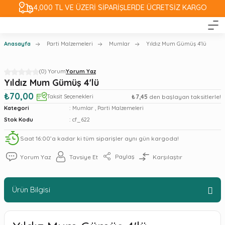
4,000 TL VE ÜZERİ SİPARİŞLERDE ÜCRETSİZ KARGO
Anasayfa
Parti Malzemeleri
Mumlar
Yıldız Mum Gümüş 4'lü
(0) Yorum
Yorum Yaz
Yıldız Mum Gümüş 4'lü
₺70,00
Taksit Seçenekleri
₺7,45
den başlayan taksitlerle!
Kategori
Mumlar
,
Parti Malzemeleri
Stok Kodu
cf_622
Saat 16:00’a kadar ki tüm siparişler aynı gün kargoda!
Paylaş
Yorum Yaz
Tavsiye Et
Karşılaştır
Ürün Bilgisi